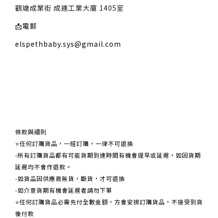
觀塘成業街 成運工業大廈 1405室
📩
電郵
elspethbaby.sys@gmail.com
關於我們
條款與細則
⭐任何訂購貨品，一經訂購，一律不可退換
-所有訂購貨品都有可能貨期到達時間有機會提早或延遲，如因貨期
延遲均不會作退款。
-如貨品因供應商無貨，斷貨，才可退換
-如介意貨期有機會延遲者請勿下單
⭐任何訂購貨品必需先付全數金額，方會安排訂購貨品，不接受到貨
後付款