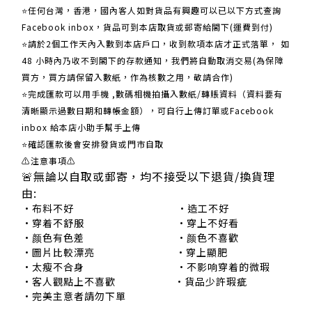
⭐任何台灣，香港，國內客人如對貨品有興趣可以已以下方式查詢
Facebook inbox，貨品可到本店取貨或郵寄給閣下(運費到付)
​​⭐請於2個工作天內入數到本店戶口，收到款項本店才正式落單， 如
48 小時內乃收不到閣下的存款通知，我們將自動取消交易(為保障
買方，買方請保留入數紙，作為核數之用，敬請合作)
⭐完成匯款可以用手機 ,數碼相機拍攝入數紙/轉賬資料（資料要有
清晰顯示過數日期和轉帳金額），可自行上傳訂單或Facebook
inbox 給本店小助手幫手上傳
⭐確認匯款後會安排發貨或門市自取
⚠注意事項⚠
🚨無論以自取或郵寄，均不接受以下退貨/換貨理
由:
•布料不好 •造工不好
•穿着不舒服 •穿上不好看
•颜色有色差 •颜色不喜歡
•圖片比較漂亮 •穿上顯肥
•太瘦不合身 •不影响穿着的微瑕
•客人觀點上不喜歡 •貨品少許瑕疵
•完美主意者請勿下單