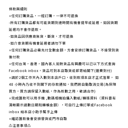
條款與細則
⭐任何訂購貨品，一經訂購，一律不可退換
-所有訂購貨品都有可能貨期到達時間有機會提早或延遲，如因貨期
延遲均不會作退款。
-如貨品因供應商無貨，斷貨，才可退換
-如介意貨期有機會延遲者請勿下單
⭐任何訂購貨品必需先付全數金額，方會安排訂購貨品，不接受到貨
後付款
⭐任何台灣，香港，國內客人如對貨品有興趣可以已以下方式查詢
Facebook inbox，貨品可到本店取貨或郵寄給閣下(運費到付)
​​⭐請於2個工作天內入數到本店戶口，收到款項本店才正式落單， 如
48 小時內乃收不到閣下的存款通知，我們將自動取消交易(為保障
買方，買方請保留入數紙，作為核數之用，敬請合作)
⭐完成匯款可以用手機 ,數碼相機拍攝入數紙/轉賬資料（資料要有
清晰顯示過數日期和轉帳金額），可自行上傳訂單或Facebook
inbox 給本店小助手幫手上傳
⭐確認匯款後會安排發貨或門市自取
⚠注意事項⚠