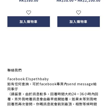
30ML
HK$380.00
HK$38.00 ~ HK$2,100.00
加入購物車
加入購物車
聯絡我們
Facebook:Elspethbaby
如有任何查詢，可於facebook專頁內send message給
同事仔
（請留意，由於訊息較多，回覆時間大約24－36小時內回
覆，另外我哋覆訊息會由最早底開始覆，如果未等到我哋
回覆而再次發問，你嘅訊息就會跳到最頂，相對等候時間