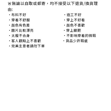
🚨無論以自取或郵寄，均不接受以下退貨/換貨理
由:
•布料不好 •造工不好
•穿着不舒服 •穿上不好看
•颜色有色差 •颜色不喜歡
•圖片比較漂亮 •穿上顯肥
•太瘦不合身 •不影响穿着的微瑕
•客人觀點上不喜歡 •貨品少許瑕疵
•完美主意者請勿下單