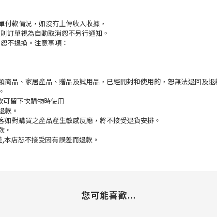
訂單付款情況，如沒有上傳收入收據，
付款，則訂單視為自動取消恕不另行通知。
，恕不退換。注意事項：
枕類商品、家居產品、贈品及試用品，已經開封和使用的，恕無法退回及退
。
餘款可留下次購物時使用
退款。
顧客如對購買之產品產生敏感反應，將不接受退貨安排。
款。
誤差,本店恕不接受因有誤差而退款。
您可能喜歡...