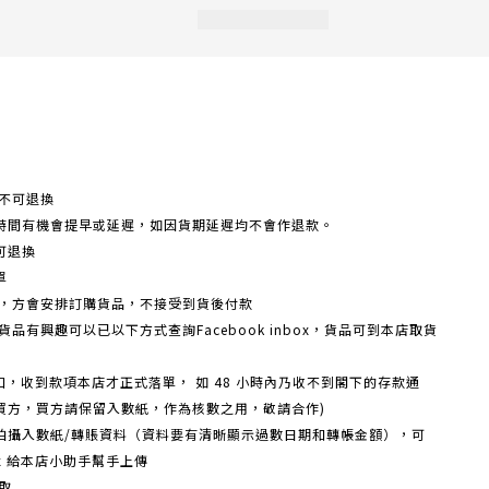
不可退換
時間有機會提早或延遲，如因貨期延遲均不會作退款。
可退換
單
額，方會安排訂購貨品，不接受到貨後付款
品有興趣可以已以下方式查詢Facebook inbox，貨品可到本店取貨
戶口，收到款項本店才正式落單， 如 48 小時內乃收不到閣下的存款通
買方，買方請保留入數紙，作為核數之用，敬請合作)
機拍攝入數紙/轉賬資料（資料要有清晰顯示過數日期和轉帳金額），可
box 給本店小助手幫手上傳
取