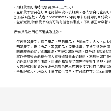
- 預訂貨品訂購時間需要20-40工作天。
- 全部貨品需要在訂單確認付款資料後訂購，客人需自行查詢
沒有成功過數，或者inbox/WhatsApp訂單未有確認開單
- 全部減價/特價貨品均有可能有機會有瑕疵，不影響正常穿著
所有貨品出門恕不退換及退款。
- 任何電器產品，電子產品，預購產品，折扣商品，內衣，床
- 預購產品，折扣商品，家居用品，兒童傢具，不接受退款申請
- 因供應商船期 / 貨期延誤，不接受退款申請，可全額退款於
- 客戶使用後未能符合個人喜好或質素未如理想，恕無法退回及
- 如你屬於敏感性肌膚，建議你購買產品前先咨詢醫生意見。
- 女裝服飾因拍攝效果燈光影響色差本店恕不接受因有色差而退
- 全部服飾尺寸均為人手量度僅供參考，有可能存在2-11cm