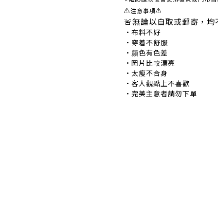
⚠注意事項⚠
🚨無論以自取或郵寄，均
•布料不好 •
•穿着不舒服 •
•颜色有色差 •
•圖片比較漂亮 
•太瘦不合身 •
•客人觀點上不喜歡 
•完美主意者請勿下單