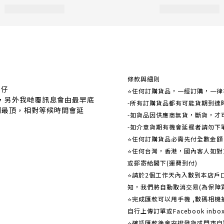
關於我們
條款與細則
事仔
⭐任何訂購貨品，一經訂購，一律
覆，另外我哋覆訊息會由最早底
-所有訂購貨品都有可能貨期到達
到最頂，相對等候時間會延
-如貨品因供應商無貨，斷貨，才
-如介意貨期有機會延遲者請勿下
⭐任何訂購貨品必需先付全數金
⭐任何台灣，香港，國內客人如對貨
或郵寄給閣下(運費到付)
​​⭐請於2個工作天內入數到本店
知，我們將自動取消交易(為保障
⭐完成匯款可以用手機 ,數碼相
自行上傳訂單或Facebook in
⭐確認匯款後會安排發貨或門市自