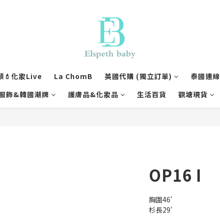
💄化妝Live
La ChomB
英國代購 (獨立訂單)
泰國連線1
服飾&韓國潮牌
護膚品&化妝品
生活百貨
觀塘現貨
OP16 I
胸圍46'
杉長29'