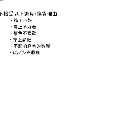
不接受以下退貨/換貨理由:
造工不好
穿上不好看
颜色不喜歡
•穿上顯肥
不影响穿着的微瑕
•貨品少許瑕疵