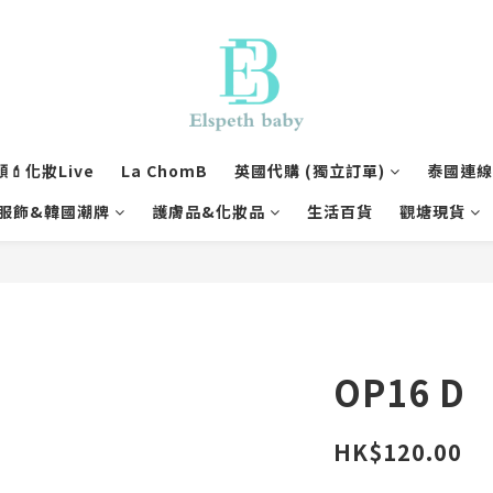
💄化妝Live
La ChomB
英國代購 (獨立訂單)
泰國連線1
服飾&韓國潮牌
護膚品&化妝品
生活百貨
觀塘現貨
OP16 D
HK$120.00