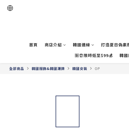
首頁
商店介紹
韓國連線
打造夏日偽素顏
🈹⏰限時低至$99💰
韓國
全部商品
韓國服飾&韓國潮牌
韓國女裝
OP