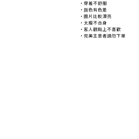
•穿着不舒服 •
•颜色有色差 •
•圖片比較漂亮 
•太瘦不合身 •
•客人觀點上不喜歡 
•完美主意者請勿下單
退換貨政策
|
條款及細則
| 2024 © EB ElspethBaby