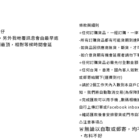
關於我們
條款與細則
事仔
⭐任何訂購貨品，一經訂購，一律
覆，另外我哋覆訊息會由最早底
-所有訂購貨品都有可能貨期到達
到最頂，相對等候時間會延
-如貨品因供應商無貨，斷貨，才
-如介意貨期有機會延遲者請勿下
⭐任何訂購貨品必需先付全數金
⭐任何台灣，香港，國內客人如對貨
或郵寄給閣下(運費到付)
​​⭐請於2個工作天內入數到本店
知，我們將自動取消交易(為保障
⭐完成匯款可以用手機 ,數碼相
自行上傳訂單或Facebook in
⭐確認匯款後會安排發貨或門市自
⚠注意事項⚠
🚨無論以自取或郵寄，均
•布料不好 •