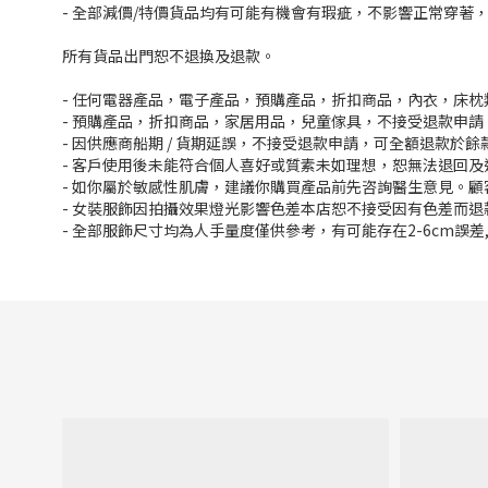
- 全部減價/特價貨品均有可能有機會有瑕疵，不影響正常穿著
所有貨品出門恕不退換及退款。
- 任何電器產品，電子產品，預購產品，折扣商品，內衣，床
- 預購產品，折扣商品，家居用品，兒童傢具，不接受退款申請
- 因供應商船期 / 貨期延誤，不接受退款申請，可全額退款於
- 客戶使用後未能符合個人喜好或質素未如理想，恕無法退回及
- 如你屬於敏感性肌膚，建議你購買產品前先咨詢醫生意見。
- 女裝服飾因拍攝效果燈光影響色差本店恕不接受因有色差而退
- 全部服飾尺寸均為人手量度僅供參考，有可能存在2-6cm誤