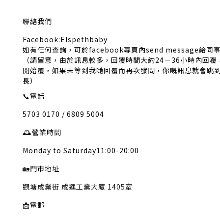
聯絡我們
Facebook:Elspethbaby
如有任何查詢，可於facebook專頁內send message給同
（請留意，由於訊息較多，回覆時間大約24－36小時內回
開始覆，如果未等到我哋回覆而再次發問，你嘅訊息就會跳
長）
📞
電話
5703 0170 / 6809 5004
🕰️
營業時間
Monday to Saturday11:00-20:00
🏡
門市地址
觀塘成業街 成運工業大廈 1405室
📩
電郵