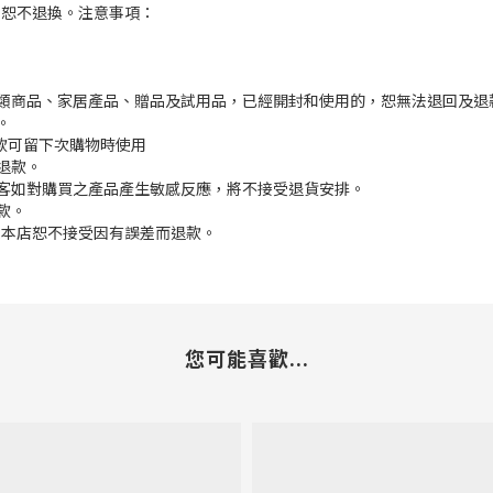
，恕不退換。注意事項：
枕類商品、家居產品、贈品及試用品，已經開封和使用的，恕無法退回及退
。
餘款可留下次購物時使用
退款。
顧客如對購買之產品產生敏感反應，將不接受退貨安排。
款。
差,本店恕不接受因有誤差而退款。
您可能喜歡...