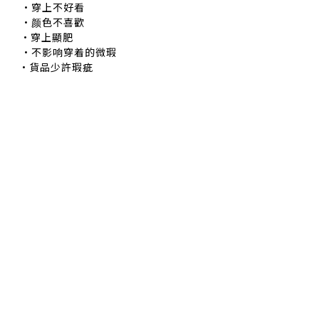
穿上不好看
颜色不喜歡
•穿上顯肥
不影响穿着的微瑕
•貨品少許瑕疵