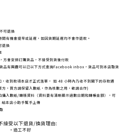
不可退換
時間有機會提早或延遲，如因貨期延遲均不會作退款。
可退換
單
額，方會安排訂購貨品，不接受到貨後付款
品有興趣可以已以下方式查詢Facebook inbox，貨品可到本店取貨
戶口，收到款項本店才正式落單， 如 48 小時內乃收不到閣下的存款通
買方，買方請保留入數紙，作為核數之用，敬請合作)
機拍攝入數紙/轉賬資料（資料要有清晰顯示過數日期和轉帳金額），可
box 給本店小助手幫手上傳
取
不接受以下退貨/換貨理由:
造工不好