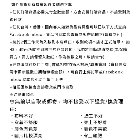
-如介意貨期有機會延遲者請勿下單
⭐任何訂購貨品必需先付全數金額，方會安排訂購貨品，不接受到貨
後付款
⭐任何台灣，香港，國內客人如對貨品有興趣可以已以下方式查詢
Facebook inbox，貨品可到本店取貨或郵寄給閣下(運費到付)
​​⭐請於2個工作天內入數到本店戶口，收到款項本店才正式落單， 如
48 小時內乃收不到閣下的存款通知，我們將自動取消交易(為保障
買方，買方請保留入數紙，作為核數之用，敬請合作)
⭐完成匯款可以用手機 ,數碼相機拍攝入數紙/轉賬資料（資料要有
清晰顯示過數日期和轉帳金額），可自行上傳訂單或Facebook
inbox 給本店小助手幫手上傳
⭐確認匯款後會安排發貨或門市自取
⚠注意事項⚠
🚨無論以自取或郵寄，均不接受以下退貨/換貨理
由:
•布料不好 •造工不好
•穿着不舒服 •穿上不好看
•颜色有色差 •颜色不喜歡
•圖片比較漂亮 •穿上顯肥