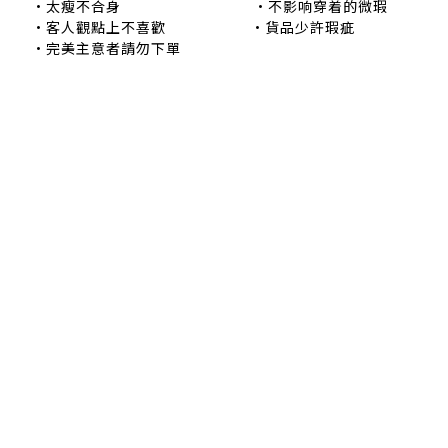
•太瘦不合身 •不影响穿着的微瑕
•客人觀點上不喜歡 •貨品少許瑕疵
•完美主意者請勿下單
退換貨政策
|
條款及細則
| 2024 © EB ElspethBaby