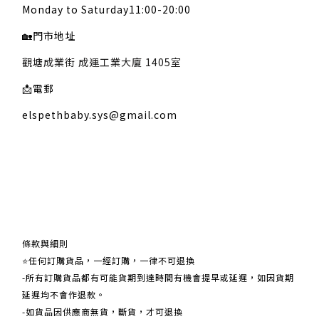
Monday to Saturday11:00-20:00
🏡
門市地址
觀塘成業街 成運工業大廈 1405室
📩
電郵
elspethbaby.sys@gmail.com
關於我們
條款與細則
⭐任何訂購貨品，一經訂購，一律不可退換
-所有訂購貨品都有可能貨期到達時間有機會提早或延遲，如因貨期
延遲均不會作退款。
-如貨品因供應商無貨，斷貨，才可退換