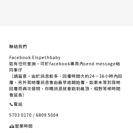
聯絡我們
Facebook:Elspethbaby
如有任何查詢，可於facebook專頁內send message給
同事仔
（請留意，由於訊息較多，回覆時間大約24－36小時內回
覆，另外我哋覆訊息會由最早底開始覆，如果未等到我哋
回覆而再次發問，你嘅訊息就會跳到最頂，相對等候時間
會延長）
📞
電話
5703 0170 / 6809 5004
🕰️
營業時間