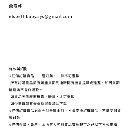
📩
電郵
elspethbaby.sys@gmail.com
關於我們
條款與細則
⭐任何訂購貨品，一經訂購，一律不可退換
-所有訂購貨品都有可能貨期到達時間有機會提早或延遲，如因貨期
延遲均不會作退款。
-如貨品因供應商無貨，斷貨，才可退換
-如介意貨期有機會延遲者請勿下單
⭐任何訂購貨品必需先付全數金額，方會安排訂購貨品，不接受到貨
後付款
⭐任何台灣，香港，國內客人如對貨品有興趣可以已以下方式查詢