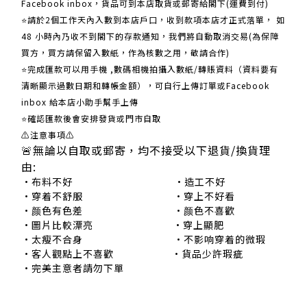
Facebook inbox，貨品可到本店取貨或郵寄給閣下(運費到付)
​​⭐請於2個工作天內入數到本店戶口，收到款項本店才正式落單， 如
48 小時內乃收不到閣下的存款通知，我們將自動取消交易(為保障
買方，買方請保留入數紙，作為核數之用，敬請合作)
⭐完成匯款可以用手機 ,數碼相機拍攝入數紙/轉賬資料（資料要有
清晰顯示過數日期和轉帳金額），可自行上傳訂單或Facebook
inbox 給本店小助手幫手上傳
⭐確認匯款後會安排發貨或門市自取
⚠注意事項⚠
🚨無論以自取或郵寄，均不接受以下退貨/換貨理
由:
•布料不好 •造工不好
•穿着不舒服 •穿上不好看
•颜色有色差 •颜色不喜歡
•圖片比較漂亮 •穿上顯肥
•太瘦不合身 •不影响穿着的微瑕
•客人觀點上不喜歡 •貨品少許瑕疵
•完美主意者請勿下單