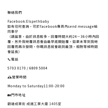
聯絡我們
Facebook:Elspethbaby
如有任何查詢，可於facebook專頁內send message給
同事仔
（請留意，由於訊息較多，回覆時間大約24－36小時內回
覆，另外我哋覆訊息會由最早底開始覆，如果未等到我哋
回覆而再次發問，你嘅訊息就會跳到最頂，相對等候時間
會延長）
📞
電話
5703 0170 / 6809 5004
🕰️
營業時間
Monday to Saturday11:00-20:00
🏡
門市地址
觀塘成業街 成運工業大廈 1405室