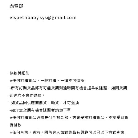
📩
電郵
elspethbaby.sys@gmail.com
關於我們
條款與細則
⭐任何訂購貨品，一經訂購，一律不可退換
-所有訂購貨品都有可能貨期到達時間有機會提早或延遲，如因貨期
延遲均不會作退款。
-如貨品因供應商無貨，斷貨，才可退換
-如介意貨期有機會延遲者請勿下單
⭐任何訂購貨品必需先付全數金額，方會安排訂購貨品，不接受到貨
後付款
⭐任何台灣，香港，國內客人如對貨品有興趣可以已以下方式查詢