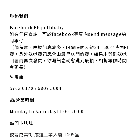
聯絡我們
Facebook:Elspethbaby
如有任何查詢，可於facebook專頁內send message給
同事仔
（請留意，由於訊息較多，回覆時間大約24－36小時內回
覆，另外我哋覆訊息會由最早底開始覆，如果未等到我哋
回覆而再次發問，你嘅訊息就會跳到最頂，相對等候時間
會延長）
📞
電話
5703 0170 / 6809 5004
🕰️
營業時間
Monday to Saturday11:00-20:00
🏡
門市地址
觀塘成業街 成運工業大廈 1405室