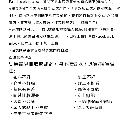
Facebook inbox，貨品可到本店取貨或郵寄給閣下(運費到付)
​​⭐請於2個工作天內入數到本店戶口，收到款項本店才正式落單， 如
48 小時內乃收不到閣下的存款通知，我們將自動取消交易(為保障
買方，買方請保留入數紙，作為核數之用，敬請合作)
⭐完成匯款可以用手機 ,數碼相機拍攝入數紙/轉賬資料（資料要有
清晰顯示過數日期和轉帳金額），可自行上傳訂單或Facebook
inbox 給本店小助手幫手上傳
⭐確認匯款後會安排發貨或門市自取
⚠注意事項⚠
🚨無論以自取或郵寄，均不接受以下退貨/換貨理
由:
•布料不好 •造工不好
•穿着不舒服 •穿上不好看
•颜色有色差 •颜色不喜歡
•圖片比較漂亮 •穿上顯肥
•太瘦不合身 •不影响穿着的微瑕
•客人觀點上不喜歡 •貨品少許瑕疵
•完美主意者請勿下單