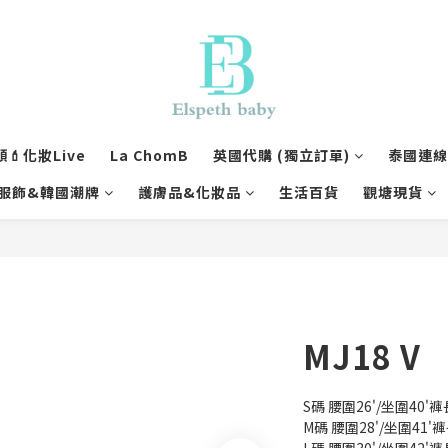
💄化妝Live
La ChomB
英國代購 (獨立訂單)
泰國連線1
服飾&韓國潮牌
護膚品&化妝品
生活百貨
觀塘現貨
MJ18 V
S碼 腰圍26'/坐圍40'褲
M碼 腰圍28'/坐圍41'褲