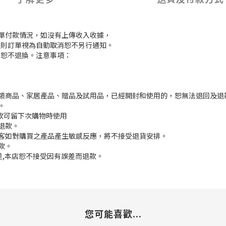
訂單付款情況，如沒有上傳收入收據，
付款，則訂單視為自動取消恕不另行通知。
，恕不退換。注意事項：
枕類商品、家居產品、贈品及試用品，已經開封和使用的，恕無法退回及退
。
餘款可留下次購物時使用
退款。
顧客如對購買之產品產生敏感反應，將不接受退貨安排。
款。
誤差,本店恕不接受因有誤差而退款。
您可能喜歡...