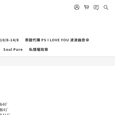
0/8-14/8
泰國代購 PS I LOVE YOU 波波曲奇🍪
立即購買
Soul Pure
私隱權政策
長40'
長41'