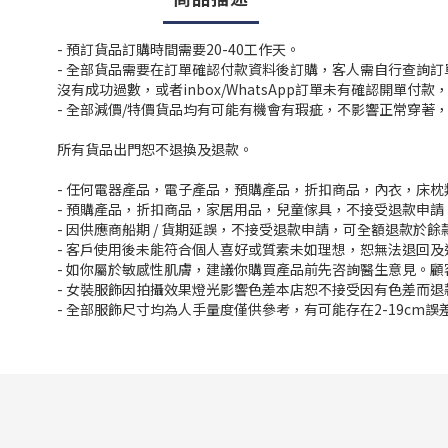
- 預訂貨品訂購時間需要20-40工作天。
- 全部貨品需要在訂單確認付款資料後訂購，客人需自行查詢
沒有成功過數，或者inbox/WhatsApp訂單未有確認開單
- 全部減價/特價貨品均有可能有機會有瑕疵，不影響正常穿著
所有貨品出門恕不退換及退款。
- 任何電器產品，電子產品，預購產品，折扣商品，內衣，床
- 預購產品，折扣商品，家居用品，兒童傢具，不接受退款申請
- 因供應商船期 / 貨期延誤，不接受退款申請，可全額退款於
- 客戶使用後未能符合個人喜好或質素未如理想，恕無法退回及
- 如你屬於敏感性肌膚，建議你購買產品前先咨詢醫生意見。
- 女裝服飾因拍攝效果燈光影響色差本店恕不接受因有色差而退
- 全部服飾尺寸均為人手量度僅供參考，有可能存在2-19cm