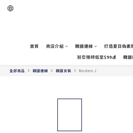
首頁
商店介紹
韓國連線
打造夏日偽素顏
🈹⏰限時低至$99💰
韓國
全部商品
韓國連線
韓國女裝
Modern.J