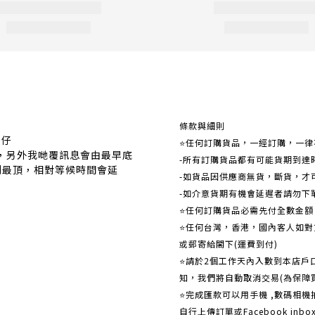
關於我們
條款與細則
事仔
⭐任何訂購貨品，一經訂購，一律
覆，另外我哋覆訊息會由最早底
-所有訂購貨品都有可能貨期到達
到最頂，相對等候時間會延
-如貨品因供應商無貨，斷貨，才
-如介意貨期有機會延遲者請勿下
⭐任何訂購貨品必需先付全數金
⭐任何台灣，香港，國內客人如對貨
或郵寄給閣下(運費到付)
​​⭐請於2個工作天內入數到本店
知，我們將自動取消交易(為保障
⭐完成匯款可以用手機 ,數碼相
自行上傳訂單或Facebook in