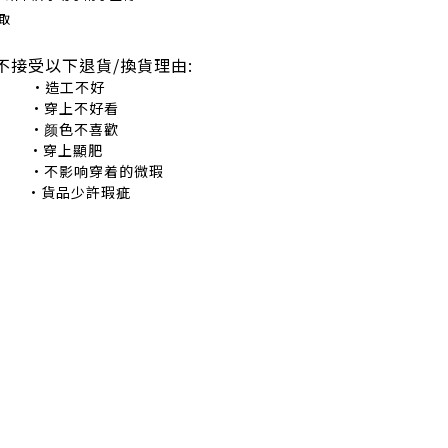
取
不接受以下退貨/換貨理由:
造工不好
穿上不好看
颜色不喜歡
•穿上顯肥
不影响穿着的微瑕
•貨品少許瑕疵