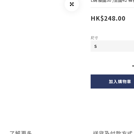
L碼 腰圍30'/坐圍42'褲長
HK$248.00
尺寸
加入購物車
了解更多
送貨及付款方式