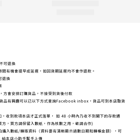
不可退換
時間有機會提早或延遲，如因貨期延遲均不會作退款。
可退換
單
額，方會安排訂購貨品，不接受到貨後付款
品有興趣可以已以下方式查詢Facebook inbox，貨品可到本店取貨
戶口，收到款項本店才正式落單， 如 48 小時內乃收不到閣下的存款通
買方，買方請保留入數紙，作為核數之用，敬請合作)
機拍攝入數紙/轉賬資料（資料要有清晰顯示過數日期和轉帳金額），可
box 給本店小助手幫手上傳