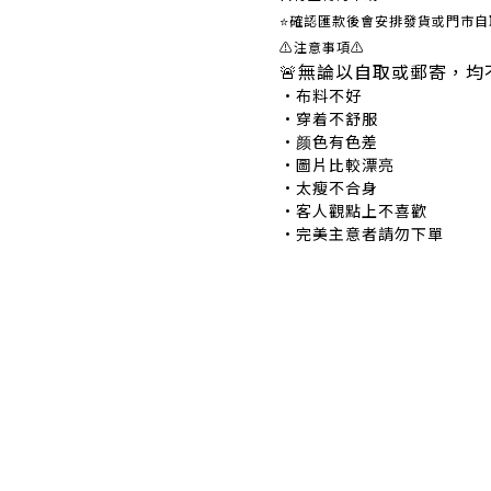
⭐確認匯款後會安排發貨或門市自
⚠注意事項⚠
🚨無論以自取或郵寄，均
•布料不好 •
•穿着不舒服 •
•颜色有色差 •
•圖片比較漂亮 
•太瘦不合身 •
•客人觀點上不喜歡 
•完美主意者請勿下單