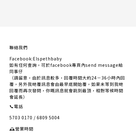
聯絡我們
Facebook:Elspethbaby
如有任何查詢，可於facebook專頁內send message給
同事仔
（請留意，由於訊息較多，回覆時間大約24－36小時內回
覆，另外我哋覆訊息會由最早底開始覆，如果未等到我哋
回覆而再次發問，你嘅訊息就會跳到最頂，相對等候時間
會延長）
📞
電話
5703 0170 / 6809 5004
🕰️
營業時間