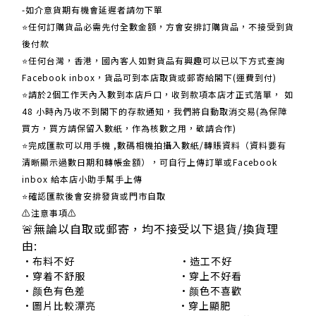
-如介意貨期有機會延遲者請勿下單
⭐任何訂購貨品必需先付全數金額，方會安排訂購貨品，不接受到貨
後付款
⭐任何台灣，香港，國內客人如對貨品有興趣可以已以下方式查詢
Facebook inbox，貨品可到本店取貨或郵寄給閣下(運費到付)
​​⭐請於2個工作天內入數到本店戶口，收到款項本店才正式落單， 如
48 小時內乃收不到閣下的存款通知，我們將自動取消交易(為保障
買方，買方請保留入數紙，作為核數之用，敬請合作)
⭐完成匯款可以用手機 ,數碼相機拍攝入數紙/轉賬資料（資料要有
清晰顯示過數日期和轉帳金額），可自行上傳訂單或Facebook
inbox 給本店小助手幫手上傳
⭐確認匯款後會安排發貨或門市自取
⚠注意事項⚠
🚨無論以自取或郵寄，均不接受以下退貨/換貨理
由:
•布料不好 •造工不好
•穿着不舒服 •穿上不好看
•颜色有色差 •颜色不喜歡
•圖片比較漂亮 •穿上顯肥