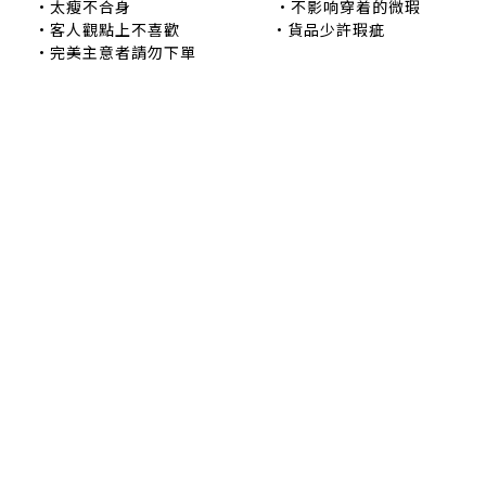
•太瘦不合身 •不影响穿着的微瑕
•客人觀點上不喜歡 •貨品少許瑕疵
•完美主意者請勿下單
退換貨政策
|
條款及細則
| 2024 © EB ElspethBaby