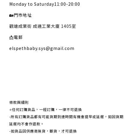
Monday to Saturday11:00-20:00
🏡
門市地址
觀塘成業街 成運工業大廈 1405室
📩
電郵
elspethbaby.sys@gmail.com
關於我們
條款與細則
⭐任何訂購貨品，一經訂購，一律不可退換
-所有訂購貨品都有可能貨期到達時間有機會提早或延遲，如因貨期
延遲均不會作退款。
-如貨品因供應商無貨，斷貨，才可退換