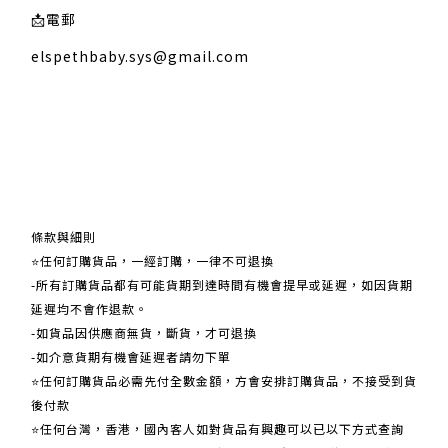
📩
電郵
elspethbaby.sys@gmail.com
關於我們
條款與細則
⭐任何訂購貨品，一經訂購，一律不可退換
-所有訂購貨品都有可能貨期到達時間有機會提早或延遲，如因貨期
延遲均不會作退款。
-如貨品因供應商無貨，斷貨，才可退換
-如介意貨期有機會延遲者請勿下單
⭐任何訂購貨品必需先付全數金額，方會安排訂購貨品，不接受到貨
後付款
⭐任何台灣，香港，國內客人如對貨品有興趣可以已以下方式查詢