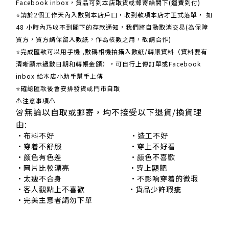
Facebook inbox，貨品可到本店取貨或郵寄給閣下(運費到付)
​​⭐請於2個工作天內入數到本店戶口，收到款項本店才正式落單， 如
48 小時內乃收不到閣下的存款通知，我們將自動取消交易(為保障
買方，買方請保留入數紙，作為核數之用，敬請合作)
⭐完成匯款可以用手機 ,數碼相機拍攝入數紙/轉賬資料（資料要有
清晰顯示過數日期和轉帳金額），可自行上傳訂單或Facebook
inbox 給本店小助手幫手上傳
⭐確認匯款後會安排發貨或門市自取
⚠注意事項⚠
🚨無論以自取或郵寄，均不接受以下退貨/換貨理
由:
•布料不好 •造工不好
•穿着不舒服 •穿上不好看
•颜色有色差 •颜色不喜歡
•圖片比較漂亮 •穿上顯肥
•太瘦不合身 •不影响穿着的微瑕
•客人觀點上不喜歡 •貨品少許瑕疵
•完美主意者請勿下單