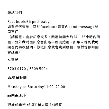
聯絡我們
Facebook:Elspethbaby
如有任何查詢，可於facebook專頁內send message給
同事仔
（請留意，由於訊息較多，回覆時間大約24－36小時內回
覆，另外我哋覆訊息會由最早底開始覆，如果未等到我哋
回覆而再次發問，你嘅訊息就會跳到最頂，相對等候時間
會延長）
📞
電話
5703 0170 / 6809 5004
🕰️
營業時間
Monday to Saturday11:00-20:00
🏡
門市地址
觀塘成業街 成運工業大廈 1405室