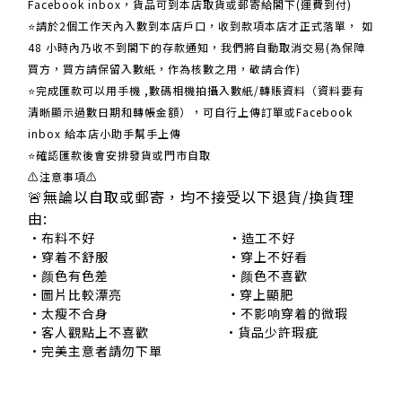
Facebook inbox，貨品可到本店取貨或郵寄給閣下(運費到付)
​​⭐請於2個工作天內入數到本店戶口，收到款項本店才正式落單， 如
48 小時內乃收不到閣下的存款通知，我們將自動取消交易(為保障
買方，買方請保留入數紙，作為核數之用，敬請合作)
⭐完成匯款可以用手機 ,數碼相機拍攝入數紙/轉賬資料（資料要有
清晰顯示過數日期和轉帳金額），可自行上傳訂單或Facebook
inbox 給本店小助手幫手上傳
⭐確認匯款後會安排發貨或門市自取
⚠注意事項⚠
🚨無論以自取或郵寄，均不接受以下退貨/換貨理
由:
•布料不好 •造工不好
•穿着不舒服 •穿上不好看
•颜色有色差 •颜色不喜歡
•圖片比較漂亮 •穿上顯肥
•太瘦不合身 •不影响穿着的微瑕
•客人觀點上不喜歡 •貨品少許瑕疵
•完美主意者請勿下單