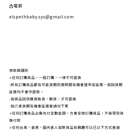
📩
電郵
elspethbaby.sys@gmail.com
關於我們
條款與細則
⭐任何訂購貨品，一經訂購，一律不可退換
-所有訂購貨品都有可能貨期到達時間有機會提早或延遲，如因貨期
延遲均不會作退款。
-如貨品因供應商無貨，斷貨，才可退換
-如介意貨期有機會延遲者請勿下單
⭐任何訂購貨品必需先付全數金額，方會安排訂購貨品，不接受到貨
後付款
⭐任何台灣，香港，國內客人如對貨品有興趣可以已以下方式查詢