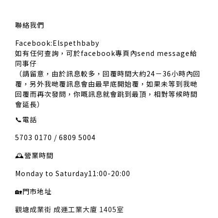
聯絡我們
Facebook:Elspethbaby
如有任何查詢，可於facebook專頁內send message給
同事仔
（請留意，由於訊息較多，回覆時間大約24－36小時內回
覆，另外我哋覆訊息會由最早底開始覆，如果未等到我哋
回覆而再次發問，你嘅訊息就會跳到最頂，相對等候時間
會延長）
📞
電話
5703 0170 / 6809 5004
🕰️
營業時間
Monday to Saturday11:00-20:00
🏡
門市地址
觀塘成業街 成運工業大廈 1405室