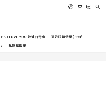
PS I LOVE YOU 波波曲奇🍪
🈹⏰限時低至$99💰
re
私隱權政策
立即購買