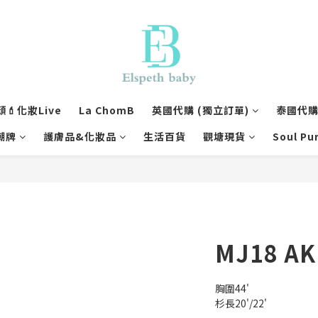
💄化妝Live
La ChomB
英國代購 (獨立訂單)
泰國代購 
潮牌
護膚品&化妝品
生活百貨
觀塘現貨
Soul Pu
MJ18 AK
胸圍44'
杉長20'/22'