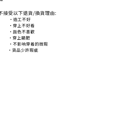
不接受以下退貨/換貨理由:
造工不好
穿上不好看
颜色不喜歡
•穿上顯肥
不影响穿着的微瑕
•貨品少許瑕疵