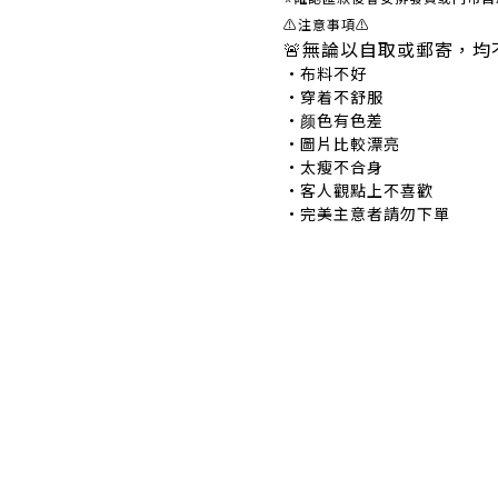
⚠注意事項⚠
🚨無論以自取或郵寄，均
•布料不好 •
•穿着不舒服 •
•颜色有色差 •
•圖片比較漂亮 
•太瘦不合身 •
•客人觀點上不喜歡 
•完美主意者請勿下單