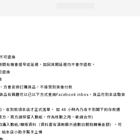
不可退換
時間有機會提早或延遲，如因貨期延遲均不會作退款。
可退換
單
額，方會安排訂購貨品，不接受到貨後付款
品有興趣可以已以下方式查詢Facebook inbox，貨品可到本店取貨
戶口，收到款項本店才正式落單， 如 48 小時內乃收不到閣下的存款通
買方，買方請保留入數紙，作為核數之用，敬請合作)
機拍攝入數紙/轉賬資料（資料要有清晰顯示過數日期和轉帳金額），可
box 給本店小助手幫手上傳
取