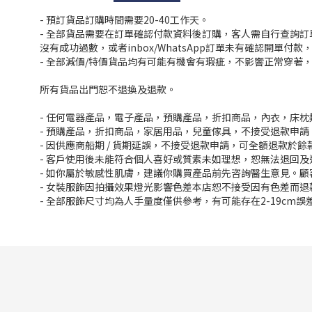
- 預訂貨品訂購時間需要20-40工作天。
- 全部貨品需要在訂單確認付款資料後訂購，客人需自行查詢
沒有成功過數，或者inbox/WhatsApp訂單未有確認開單
- 全部減價/特價貨品均有可能有機會有瑕疵，不影響正常穿著
所有貨品出門恕不退換及退款。
- 任何電器產品，電子產品，預購產品，折扣商品，內衣，床
- 預購產品，折扣商品，家居用品，兒童傢具，不接受退款申請
- 因供應商船期 / 貨期延誤，不接受退款申請，可全額退款於
- 客戶使用後未能符合個人喜好或質素未如理想，恕無法退回及
- 如你屬於敏感性肌膚，建議你購買產品前先咨詢醫生意見。
- 女裝服飾因拍攝效果燈光影響色差本店恕不接受因有色差而退
- 全部服飾尺寸均為人手量度僅供參考，有可能存在2-19cm