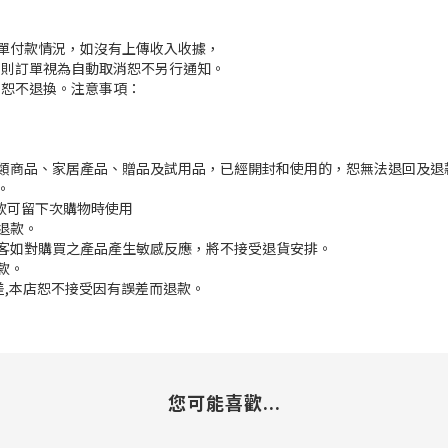
訂單付款情況，如沒有上傳收入收據，
付款，則訂單視為自動取消恕不另行通知。
，恕不退換。注意事項：
枕類商品、家居產品、贈品及試用品，已經開封和使用的，恕無法退回及退
。
餘款可留下次購物時使用
退款。
顧客如對購買之產品產生敏感反應，將不接受退貨安排。
款。
誤差,本店恕不接受因有誤差而退款。
您可能喜歡...