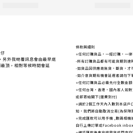
關於我們
條款與細則
事仔
⭐任何訂購貨品，一經訂購，一律
覆，另外我哋覆訊息會由最早底
-所有訂購貨品都有可能貨期到達
到最頂，相對等候時間會延
-如貨品因供應商無貨，斷貨，才
-如介意貨期有機會延遲者請勿下
⭐任何訂購貨品必需先付全數金
⭐任何台灣，香港，國內客人如對貨
或郵寄給閣下(運費到付)
​​⭐請於2個工作天內入數到本店
知，我們將自動取消交易(為保障
⭐完成匯款可以用手機 ,數碼相
自行上傳訂單或Facebook in
⭐確認匯款後會安排發貨或門市自