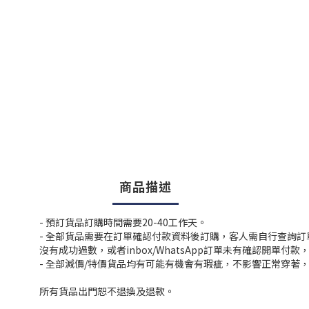
商品描述
- 預訂貨品訂購時間需要20-40工作天。
- 全部貨品需要在訂單確認付款資料後訂購，客人需自行查詢
沒有成功過數，或者inbox/WhatsApp訂單未有確認開單
- 全部減價/特價貨品均有可能有機會有瑕疵，不影響正常穿著
所有貨品出門恕不退換及退款。