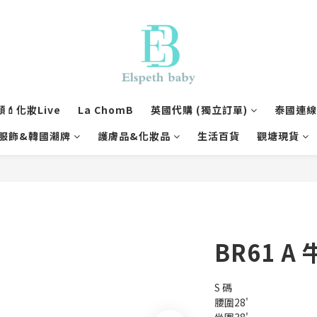
💄化妝Live
La ChomB
英國代購 (獨立訂單)
泰國連線1
服飾&韓國潮牌
護膚品&化妝品
生活百貨
觀塘現貨
BR61 A
S 碼
腰圍28'