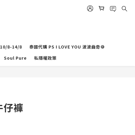
0/8-14/8
泰國代購 PS I LOVE YOU 波波曲奇🍪
Soul Pure
私隱權政策
立即購買
 牛仔褲