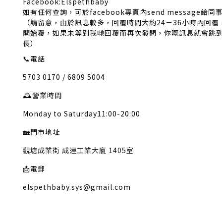
Facebook:Elspethbaby
如有任何查詢，可於facebook專頁內send message給同
（請留意，由於訊息較多，回覆時間大約24－36小時內回
開始覆，如果未等到我哋回覆而再次發問，你嘅訊息就會跳
長）
📞
電話
5703 0170 / 6809 5004
🕰️
營業時間
Monday to Saturday11:00-20:00
🏡
門市地址
觀塘成業街 成運工業大廈 1405室
📩
電郵
elspethbaby.sys@gmail.com