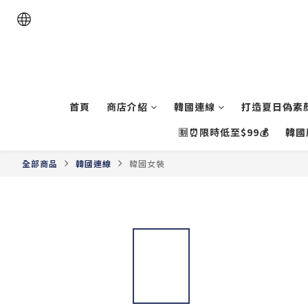
首頁
商店介紹
韓國連線
打造夏日偽素顏
🈹⏰限時低至$99💰
韓國
全部商品
韓國連線
韓國女裝