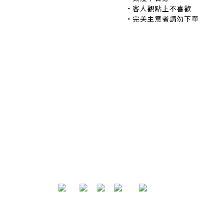
•客人觀點上不喜歡 
•完美主意者請勿下單
退換貨政策
|
條款及細則
| 2024 © EB ElspethBaby