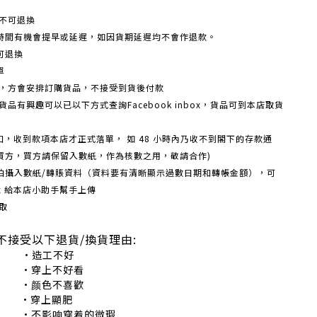
不可退換
時間有機會提早或延遲，如因貨期延遲均不會作退款。
可退換
單
額，方會安排訂購貨品，不接受到貨後付款
品有興趣可以已以下方式查詢Facebook inbox，貨品可到本店取貨
戶口，收到款項本店才正式落單， 如 48 小時內乃收不到閣下的存款通
買方，買方請保留入數紙，作為核數之用，敬請合作)
機拍攝入數紙/轉賬資料（資料要有清晰顯示過數日期和轉帳金額），可
box 給本店小助手幫手上傳
取
不接受以下退貨/換貨理由:
造工不好
穿上不好看
颜色不喜歡
•穿上顯肥
不影响穿着的微瑕