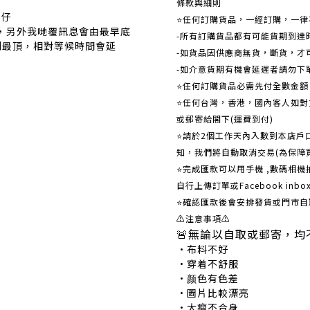
條款與細則
事仔
⭐任何訂購貨品，一經訂購，一律
覆，另外我哋覆訊息會由最早底
-所有訂購貨品都有可能貨期到達
到最頂，相對等候時間會延
-如貨品因供應商無貨，斷貨，才
-如介意貨期有機會延遲者請勿下
⭐任何訂購貨品必需先付全數金
⭐任何台灣，香港，國內客人如對貨
或郵寄給閣下(運費到付)
​​⭐請於2個工作天內入數到本店
知，我們將自動取消交易(為保障
⭐完成匯款可以用手機 ,數碼相
自行上傳訂單或Facebook in
⭐確認匯款後會安排發貨或門市自
⚠注意事項⚠
🚨無論以自取或郵寄，均
•布料不好 •
•穿着不舒服 •
•颜色有色差 •
•圖片比較漂亮 
•太瘦不合身 •