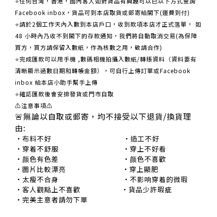
⭐任何台灣，香港，國內客人如對貨品有興趣可以已以下方式查詢
Facebook inbox，貨品可到本店取貨或郵寄給閣下(運費到付)
​​⭐請於2個工作天內入數到本店戶口，收到款項本店才正式落單， 如
48 小時內乃收不到閣下的存款通知，我們將自動取消交易(為保障
買方，買方請保留入數紙，作為核數之用，敬請合作)
⭐完成匯款可以用手機 ,數碼相機拍攝入數紙/轉賬資料（資料要有
清晰顯示過數日期和轉帳金額），可自行上傳訂單或Facebook
inbox 給本店小助手幫手上傳
⭐確認匯款後會安排發貨或門市自取
⚠注意事項⚠
🚨無論以自取或郵寄，均不接受以下退貨/換貨理
由:
•布料不好 •造工不好
•穿着不舒服 •穿上不好看
•颜色有色差 •颜色不喜歡
•圖片比較漂亮 •穿上顯肥
•太瘦不合身 •不影响穿着的微瑕
•客人觀點上不喜歡 •貨品少許瑕疵
•完美主意者請勿下單