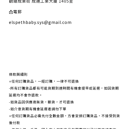
觀塘成業街 成運工業大廈 1405室
📩
電郵
elspethbaby.sys@gmail.com
關於我們
條款與細則
⭐任何訂購貨品，一經訂購，一律不可退換
-所有訂購貨品都有可能貨期到達時間有機會提早或延遲，如因貨期
延遲均不會作退款。
-如貨品因供應商無貨，斷貨，才可退換
-如介意貨期有機會延遲者請勿下單
⭐任何訂購貨品必需先付全數金額，方會安排訂購貨品，不接受到貨
後付款