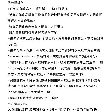
條款與細則
⭐任何訂購貨品，一經訂購，一律不可退換
-所有訂購貨品都有可能貨期到達時間有機會提早或延遲，如因貨期
延遲均不會作退款。
-如貨品因供應商無貨，斷貨，才可退換
-如介意貨期有機會延遲者請勿下單
⭐任何訂購貨品必需先付全數金額，方會安排訂購貨品，不接受到貨
後付款
⭐任何台灣，香港，國內客人如對貨品有興趣可以已以下方式查詢
Facebook inbox，貨品可到本店取貨或郵寄給閣下(運費到付)
​​⭐請於2個工作天內入數到本店戶口，收到款項本店才正式落單， 如
48 小時內乃收不到閣下的存款通知，我們將自動取消交易(為保障
買方，買方請保留入數紙，作為核數之用，敬請合作)
⭐完成匯款可以用手機 ,數碼相機拍攝入數紙/轉賬資料（資料要有
清晰顯示過數日期和轉帳金額），可自行上傳訂單或Facebook
inbox 給本店小助手幫手上傳
⭐確認匯款後會安排發貨或門市自取
⚠注意事項⚠
🚨無論以自取或郵寄，均不接受以下退貨/換貨理