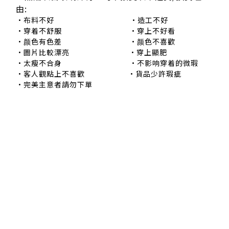
由:
•布料不好 •造工不好
•穿着不舒服 •穿上不好看
•颜色有色差 •颜色不喜歡
•圖片比較漂亮 •穿上顯肥
•太瘦不合身 •不影响穿着的微瑕
•客人觀點上不喜歡 •貨品少許瑕疵
•完美主意者請勿下單