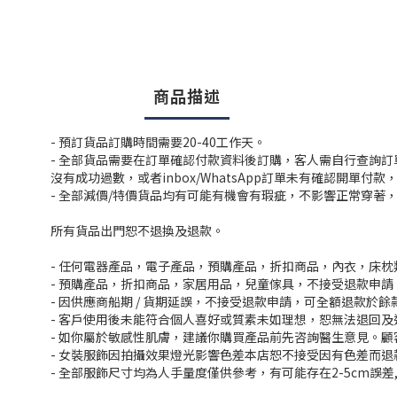
商品描述
- 預訂貨品訂購時間需要20-40工作天。
- 全部貨品需要在訂單確認付款資料後訂購，客人需自行查詢
沒有成功過數，或者inbox/WhatsApp訂單未有確認開單
- 全部減價/特價貨品均有可能有機會有瑕疵，不影響正常穿著
所有貨品出門恕不退換及退款。
- 任何電器產品，電子產品，預購產品，折扣商品，內衣，床
- 預購產品，折扣商品，家居用品，兒童傢具，不接受退款申請
- 因供應商船期 / 貨期延誤，不接受退款申請，可全額退款於
- 客戶使用後未能符合個人喜好或質素未如理想，恕無法退回及
- 如你屬於敏感性肌膚，建議你購買產品前先咨詢醫生意見。
- 女裝服飾因拍攝效果燈光影響色差本店恕不接受因有色差而退
- 全部服飾尺寸均為人手量度僅供參考，有可能存在2-5cm誤