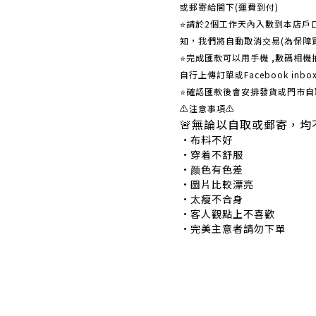
或郵寄給閣下(運費到付)
​​⭐請於2個工作天內入數到本店
知，我們將自動取消交易(為保障
⭐完成匯款可以用手機 ,數碼相
自行上傳訂單或Facebook in
⭐確認匯款後會安排發貨或門市自
⚠注意事項⚠
🚨無論以自取或郵寄，均
•布料不好 •
•穿着不舒服 •
•颜色有色差 •
•圖片比較漂亮 
•太瘦不合身 •
•客人觀點上不喜歡 
•完美主意者請勿下單