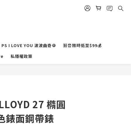
PS I LOVE YOU 波波曲奇🍪
🈹⏰限時低至$99💰
re
私隱權政策
立即購買
LOYD 27 橢圓
色錶面鋼帶錶