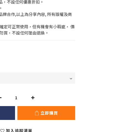
貨品，不設任何優惠折扣。
。
品牌合作,以上為分享內容, 所有版權及商
官方已確定可正常使用，但有機會有小瑕疵， 價
者勿買，不設任何理由退換。
立即購買
加入追蹤清單