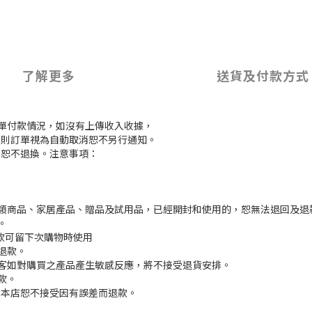
了解更多
送貨及付款方式
訂單付款情況，如沒有上傳收入收據，
付款，則訂單視為自動取消恕不另行通知。
，恕不退換。注意事項：
枕類商品、家居產品、贈品及試用品，已經開封和使用的，恕無法退回及退
。
餘款可留下次購物時使用
退款。
顧客如對購買之產品產生敏感反應，將不接受退貨安排。
款。
差,本店恕不接受因有誤差而退款。