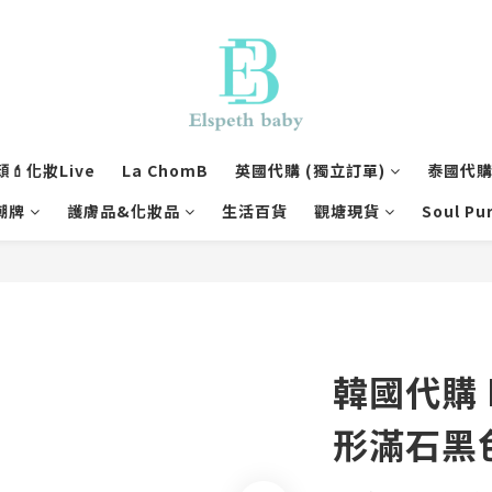
💄化妝Live
La ChomB
英國代購 (獨立訂單)
泰國代購 
潮牌
護膚品&化妝品
生活百貨
觀塘現貨
Soul Pu
韓國代購 L
形滿石黑