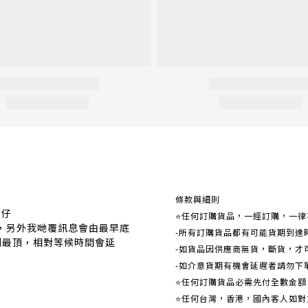
關於我們
條款與細則
事仔
⭐任何訂購貨品，一經訂購，一律
覆，另外我哋覆訊息會由最早底
-所有訂購貨品都有可能貨期到達
到最頂，相對等候時間會延
-如貨品因供應商無貨，斷貨，才
-如介意貨期有機會延遲者請勿下
⭐任何訂購貨品必需先付全數金
⭐任何台灣，香港，國內客人如對貨