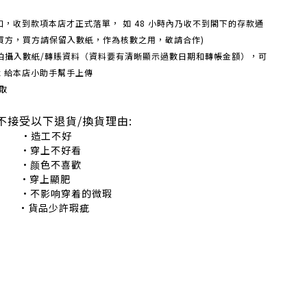
戶口，收到款項本店才正式落單， 如 48 小時內乃收不到閣下的存款通
買方，買方請保留入數紙，作為核數之用，敬請合作)
機拍攝入數紙/轉賬資料（資料要有清晰顯示過數日期和轉帳金額），可
box 給本店小助手幫手上傳
取
不接受以下退貨/換貨理由:
造工不好
穿上不好看
颜色不喜歡
•穿上顯肥
不影响穿着的微瑕
•貨品少許瑕疵