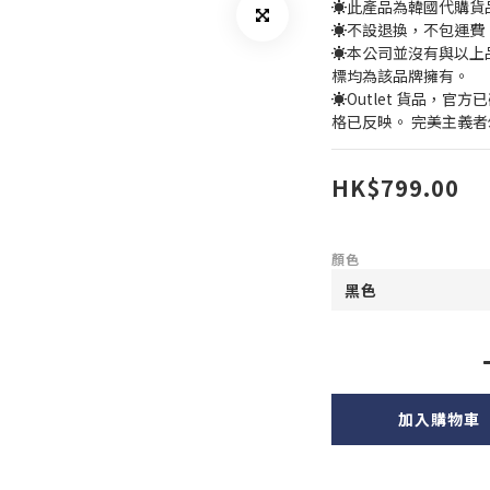
☀️此產品為韓國代購
☀️不設退換，不包運費
☀️本公司並沒有與以上
標均為該品牌擁有。
☀️Outlet 貨品，
格已反映。 完美主義
HK$799.00
顏色
加入購物車