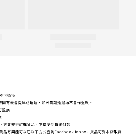
不可退換
時間有機會提早或延遲，如因貨期延遲均不會作退款。
可退換
單
額，方會安排訂購貨品，不接受到貨後付款
品有興趣可以已以下方式查詢Facebook inbox，貨品可到本店取貨