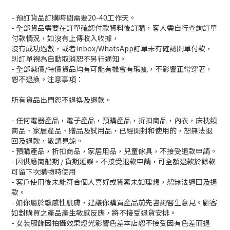
- 預訂貨品訂購時間需要20-40工作天。
- 全部貨品需要在訂單確認付款資料後訂購，客人需自行查詢訂單
付款情況，如沒有上傳收入收據，
沒有成功過數，或者inbox/WhatsApp訂單未有確認開單付款，
則訂單視為自動取消恕不另行通知。
- 全部減價/特價貨品均有可能有機會有瑕疵，不影響正常穿著，
恕不退換。注意事項：
所有貨品出門恕不退換及退款。
- 任何電器產品，電子產品，預購產品，折扣商品，內衣，床枕類
商品、家居產品、贈品及試用品，已經開封和使用的，恕無法退
回及退款，敬請見諒。
- 預購產品，折扣商品，家居用品，兒童傢具，不接受退款申請。
- 因供應商船期 / 貨期延誤，不接受退款申請，可全額退款於餘款
可留下次購物時使用
- 客戶使用後未能符合個人喜好或質素未如理想，恕無法退回及退
款。
- 如你屬於敏感性肌膚，建議你購買產品前先咨詢醫生意見。顧客
如對購買之產品產生敏感反應，將不接受退貨安排。
- 女裝服飾因拍攝效果燈光影響色差本店恕不接受因有色差而退