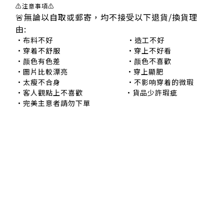
⚠注意事項⚠
🚨無論以自取或郵寄，均不接受以下退貨/換貨理
由:
•布料不好 •造工不好
•穿着不舒服 •穿上不好看
•颜色有色差 •颜色不喜歡
•圖片比較漂亮 •穿上顯肥
•太瘦不合身 •不影响穿着的微瑕
•客人觀點上不喜歡 •貨品少許瑕疵
•完美主意者請勿下單