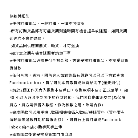
關於我們
條款與細則
⭐任何訂購貨品，一經訂購，一律不可退換
-所有訂購貨品都有可能貨期到達時間有機會提早或延遲，如因貨期
延遲均不會作退款。
-如貨品因供應商無貨，斷貨，才可退換
-如介意貨期有機會延遲者請勿下單
⭐任何訂購貨品必需先付全數金額，方會安排訂購貨品，不接受到貨
後付款
⭐任何台灣，香港，國內客人如對貨品有興趣可以已以下方式查詢
Facebook inbox，貨品可到本店取貨或郵寄給閣下(運費到付)
​​⭐請於2個工作天內入數到本店戶口，收到款項本店才正式落單， 如
48 小時內乃收不到閣下的存款通知，我們將自動取消交易(為保障
買方，買方請保留入數紙，作為核數之用，敬請合作)
⭐完成匯款可以用手機 ,數碼相機拍攝入數紙/轉賬資料（資料要有
清晰顯示過數日期和轉帳金額），可自行上傳訂單或Facebook
inbox 給本店小助手幫手上傳
⭐確認匯款後會安排發貨或門市自取