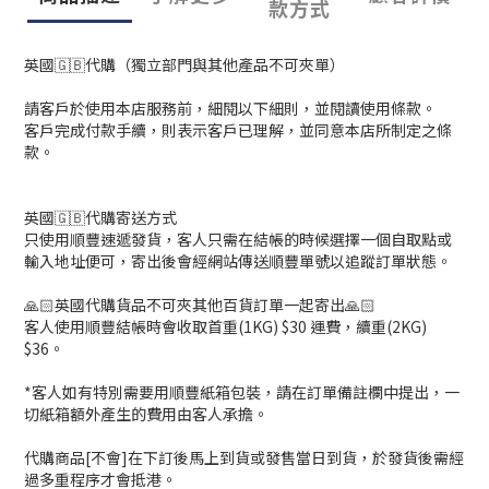
款方式
英國🇬🇧代購（獨立部門與其他產品不可夾單）
請客戶於使用本店服務前，細閱以下細則，並閱讀使用條款。
客戶完成付款手續，則表示客戶已理解，並同意本店所制定之條
款。
英國🇬🇧代購寄送方式
只使用順豐速遞發貨，客人只需在結帳的時候選擇一個自取點或
輸入地址便可，寄出後會經網站傳送順豐單號以追蹤訂單狀態。
🙏🏻英國代購貨品不可夾其他百貨訂單一起寄出🙏🏻
客人使用順豐結帳時會收取首重(1KG) $30 運費，續重(2KG)
$36。
*客人如有特別需要用順豐紙箱包裝，請在訂單備註欄中提出，一
切紙箱額外產生的費用由客人承擔。
代購商品[不會]在下訂後馬上到貨或發售當日到貨，於發貨後需經
過多重程序才會抵港。