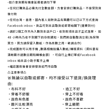
-如介意貨期有機會延遲者請勿下單
⭐任何訂購貨品必需先付全數金額，方會安排訂購貨品，不接受到貨
後付款
⭐任何台灣，香港，國內客人如對貨品有興趣可以已以下方式查詢
Facebook inbox，貨品可到本店取貨或郵寄給閣下(運費到付)
​​⭐請於2個工作天內入數到本店戶口，收到款項本店才正式落單， 如
48 小時內乃收不到閣下的存款通知，我們將自動取消交易(為保障
買方，買方請保留入數紙，作為核數之用，敬請合作)
⭐完成匯款可以用手機 ,數碼相機拍攝入數紙/轉賬資料（資料要有
清晰顯示過數日期和轉帳金額），可自行上傳訂單或Facebook
inbox 給本店小助手幫手上傳
⭐確認匯款後會安排發貨或門市自取
⚠注意事項⚠
🚨無論以自取或郵寄，均不接受以下退貨/換貨理
由:
•布料不好 •造工不好
•穿着不舒服 •穿上不好看
•颜色有色差 •颜色不喜歡
•圖片比較漂亮 •穿上顯肥