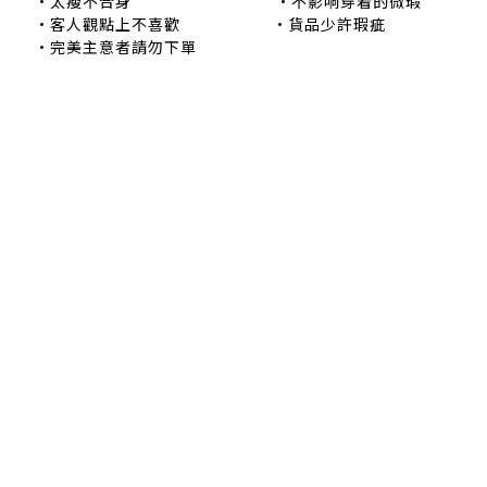
•太瘦不合身 •不影响穿着的微瑕
•客人觀點上不喜歡 •貨品少許瑕疵
•完美主意者請勿下單
退換貨政策
|
條款及細則
| 2024 © EB ElspethBaby