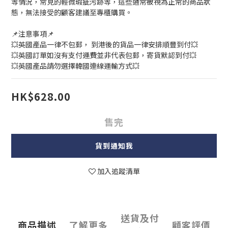
等情況，常見的輕微瑕疵污跡等，這些通常被視為正常的商品狀
態，無法接受的顧客建議至專櫃購買。 
📌注意事項📌 
💥英國產品一律不包郵， 到港後的貨品一律安排順豐到付💥 
💥英國訂單如沒有支付運費並非代表包郵，寄貨默認到付💥
💥英國產品請勿選擇韓國連線運輸方式💥
HK$628.00
售完
貨到通知我
加入追蹤清單
送貨及付
商品描述
了解更多
顧客評價