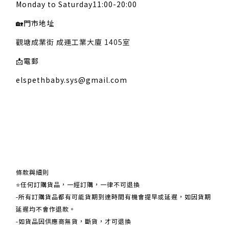
Monday to Saturday11:00-20:00
🏡
門市地址
觀塘成業街 成運工業大廈 1405室
📩
電郵
elspethbaby.sys@gmail.com
關於我們
條款與細則
⭐任何訂購貨品，一經訂購，一律不可退換
-所有訂購貨品都有可能貨期到達時間有機會提早或延遲，如因貨期
延遲均不會作退款。
-如貨品因供應商無貨，斷貨，才可退換