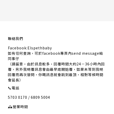
聯絡我們
Facebook:Elspethbaby
如有任何查詢，可於facebook專頁內send message給
同事仔
（請留意，由於訊息較多，回覆時間大約24－36小時內回
覆，另外我哋覆訊息會由最早底開始覆，如果未等到我哋
回覆而再次發問，你嘅訊息就會跳到最頂，相對等候時間
會延長）
📞
電話
5703 0170 / 6809 5004
🕰️
營業時間