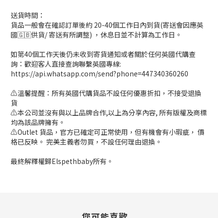
送貨時間：
貨品一般會在確認訂單後約 20-40個工作日內到貨(寄送會因應英
國🇬🇧供貨/ 寄送有所調整) ，休息日並不計算為工作日。
如第40個工作天後仍未收到寄貨通知或者關於任何英國代購查
詢：歡迎客人直接查詢聯繫英國專線:
https://api.whatsapp.com/send?phone=447340360260
⚠️溫馨提醒：所有英國代購貨品不設任何優惠折扣，不接受退換
貨
⚠️本公司並沒有與以上品牌合作,以上為分享內容, 所有版權及商標
均為該品牌擁有。
⚠️Outlet 貨品，官方已確定可正常使用，但有機會有小瑕疵， 價
格已反映。 完美主義者勿買，不設任何理由退換。
最終解釋權歸Elspethbaby所有。
您可能喜歡...