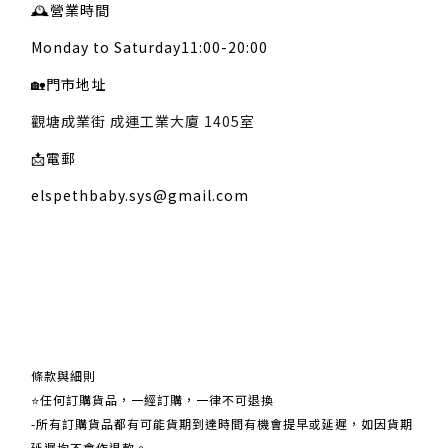
🕰️
營業時間
Monday to Saturday11:00-20:00
🏡
門市地址
觀塘成業街 成運工業大廈 1405室
📩
電郵
elspethbaby.sys@gmail.com
關於我們
條款與細則
⭐任何訂購貨品，一經訂購，一律不可退換
-所有訂購貨品都有可能貨期到達時間有機會提早或延遲，如因貨期
延遲均不會作退款。