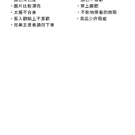
•圖片比較漂亮 •穿上顯肥
•太瘦不合身 •不影响穿着的微瑕
•客人觀點上不喜歡 •貨品少許瑕疵
•完美主意者請勿下單