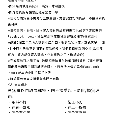
-如貨品因供應商無貨，斷貨，才可退換
-如介意貨期有機會延遲者請勿下單
⭐任何訂購貨品必需先付全數金額，方會安排訂購貨品，不接受到貨
後付款
⭐任何台灣，香港，國內客人如對貨品有興趣可以已以下方式查詢
Facebook inbox，貨品可到本店取貨或郵寄給閣下(運費到付)
​​⭐請於2個工作天內入數到本店戶口，收到款項本店才正式落單， 如
48 小時內乃收不到閣下的存款通知，我們將自動取消交易(為保障
買方，買方請保留入數紙，作為核數之用，敬請合作)
⭐完成匯款可以用手機 ,數碼相機拍攝入數紙/轉賬資料（資料要有
清晰顯示過數日期和轉帳金額），可自行上傳訂單或Facebook
inbox 給本店小助手幫手上傳
⭐確認匯款後會安排發貨或門市自取
⚠注意事項⚠
🚨無論以自取或郵寄，均不接受以下退貨/換貨理
由:
•布料不好 •造工不好
•穿着不舒服 •穿上不好看
•颜色有色差 •颜色不喜歡