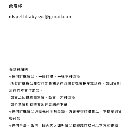
📩
電郵
elspethbaby.sys@gmail.com
關於我們
條款與細則
⭐任何訂購貨品，一經訂購，一律不可退換
-所有訂購貨品都有可能貨期到達時間有機會提早或延遲，如因貨期
延遲均不會作退款。
-如貨品因供應商無貨，斷貨，才可退換
-如介意貨期有機會延遲者請勿下單
⭐任何訂購貨品必需先付全數金額，方會安排訂購貨品，不接受到貨
後付款
⭐任何台灣，香港，國內客人如對貨品有興趣可以已以下方式查詢