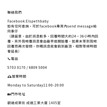
聯絡我們
Facebook:Elspethbaby
如有任何查詢，可於facebook專頁內send message給
同事仔
（請留意，由於訊息較多，回覆時間大約24－36小時內回
覆，另外我哋覆訊息會由最早底開始覆，如果未等到我哋
回覆而再次發問，你嘅訊息就會跳到最頂，相對等候時間
會延長）
📞
電話
5703 0170 / 6809 5004
🕰️
營業時間
Monday to Saturday11:00-20:00
🏡
門市地址
觀塘成業街 成運工業大廈 1405室