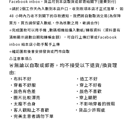
Facebook inbox，貨品可到本店取貨或郵寄給閣下(運費到付)
​​⭐請於2個工作天內入數到本店戶口，收到款項本店才正式落單， 如
48 小時內乃收不到閣下的存款通知，我們將自動取消交易(為保障
買方，買方請保留入數紙，作為核數之用，敬請合作)
⭐完成匯款可以用手機 ,數碼相機拍攝入數紙/轉賬資料（資料要有
清晰顯示過數日期和轉帳金額），可自行上傳訂單或Facebook
inbox 給本店小助手幫手上傳
⭐確認匯款後會安排發貨或門市自取
⚠注意事項⚠
🚨無論以自取或郵寄，均不接受以下退貨/換貨理
由:
•布料不好 •造工不好
•穿着不舒服 •穿上不好看
•颜色有色差 •颜色不喜歡
•圖片比較漂亮 •穿上顯肥
•太瘦不合身 •不影响穿着的微瑕
•客人觀點上不喜歡 •貨品少許瑕疵
•完美主意者請勿下單