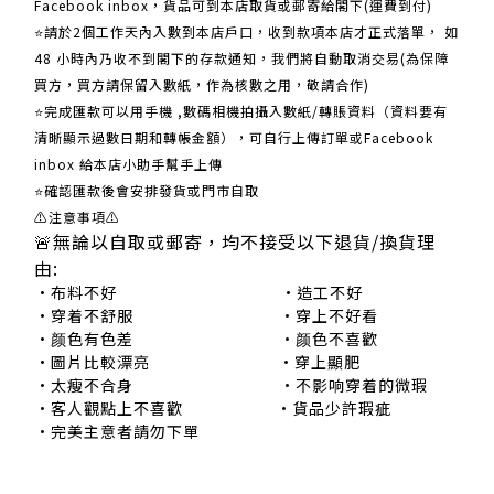
Facebook inbox，貨品可到本店取貨或郵寄給閣下(運費到付)
​​⭐請於2個工作天內入數到本店戶口，收到款項本店才正式落單， 如
48 小時內乃收不到閣下的存款通知，我們將自動取消交易(為保障
買方，買方請保留入數紙，作為核數之用，敬請合作)
⭐完成匯款可以用手機 ,數碼相機拍攝入數紙/轉賬資料（資料要有
清晰顯示過數日期和轉帳金額），可自行上傳訂單或Facebook
inbox 給本店小助手幫手上傳
⭐確認匯款後會安排發貨或門市自取
⚠注意事項⚠
🚨無論以自取或郵寄，均不接受以下退貨/換貨理
由:
•布料不好 •造工不好
•穿着不舒服 •穿上不好看
•颜色有色差 •颜色不喜歡
•圖片比較漂亮 •穿上顯肥
•太瘦不合身 •不影响穿着的微瑕
•客人觀點上不喜歡 •貨品少許瑕疵
•完美主意者請勿下單