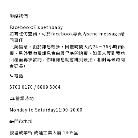
聯絡我們
Facebook:Elspethbaby
如有任何查詢，可於facebook專頁內send message給
同事仔
（請留意，由於訊息較多，回覆時間大約24－36小時內回
覆，另外我哋覆訊息會由最早底開始覆，如果未等到我哋
回覆而再次發問，你嘅訊息就會跳到最頂，相對等候時間
會延長）
📞
電話
5703 0170 / 6809 5004
🕰️
營業時間
Monday to Saturday11:00-20:00
🏡
門市地址
觀塘成業街 成運工業大廈 1405室