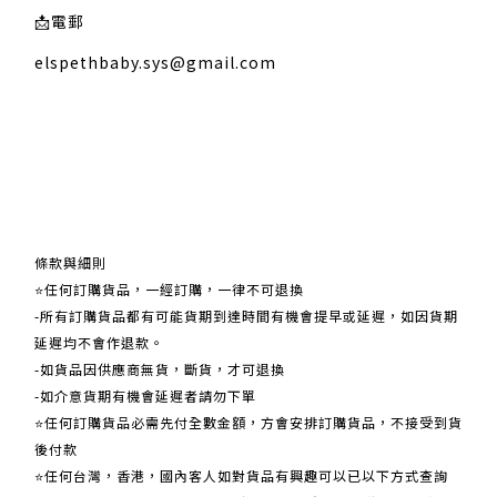
📩
電郵
elspethbaby.sys@gmail.com
關於我們
條款與細則
⭐任何訂購貨品，一經訂購，一律不可退換
-所有訂購貨品都有可能貨期到達時間有機會提早或延遲，如因貨期
延遲均不會作退款。
-如貨品因供應商無貨，斷貨，才可退換
-如介意貨期有機會延遲者請勿下單
⭐任何訂購貨品必需先付全數金額，方會安排訂購貨品，不接受到貨
後付款
⭐任何台灣，香港，國內客人如對貨品有興趣可以已以下方式查詢