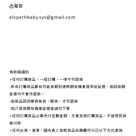
📩
電郵
elspethbaby.sys@gmail.com
關於我們
條款與細則
⭐任何訂購貨品，一經訂購，一律不可退換
-所有訂購貨品都有可能貨期到達時間有機會提早或延遲，如因貨期
延遲均不會作退款。
-如貨品因供應商無貨，斷貨，才可退換
-如介意貨期有機會延遲者請勿下單
⭐任何訂購貨品必需先付全數金額，方會安排訂購貨品，不接受到貨
後付款
⭐任何台灣，香港，國內客人如對貨品有興趣可以已以下方式查詢