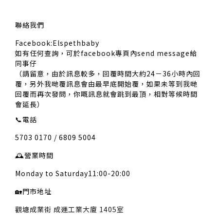
聯絡我們
Facebook:Elspethbaby
如有任何查詢，可於facebook專頁內send message給
同事仔
（請留意，由於訊息較多，回覆時間大約24－36小時內回
覆，另外我哋覆訊息會由最早底開始覆，如果未等到我哋
回覆而再次發問，你嘅訊息就會跳到最頂，相對等候時間
會延長）
📞
電話
5703 0170 / 6809 5004
🕰️
營業時間
Monday to Saturday11:00-20:00
🏡
門市地址
觀塘成業街 成運工業大廈 1405室