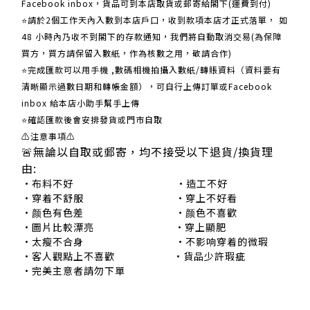
Facebook inbox，貨品可到本店取貨或郵寄給閣下(運費到付)
​​⭐請於2個工作天內入數到本店戶口，收到款項本店才正式落單， 如
48 小時內乃收不到閣下的存款通知，我們將自動取消交易(為保障
買方，買方請保留入數紙，作為核數之用，敬請合作)
⭐完成匯款可以用手機 ,數碼相機拍攝入數紙/轉賬資料（資料要有
清晰顯示過數日期和轉帳金額），可自行上傳訂單或Facebook
inbox 給本店小助手幫手上傳
⭐確認匯款後會安排發貨或門市自取
⚠注意事項⚠
🚨無論以自取或郵寄，均不接受以下退貨/換貨理
由:
•布料不好 •造工不好
•穿着不舒服 •穿上不好看
•颜色有色差 •颜色不喜歡
•圖片比較漂亮 •穿上顯肥
•太瘦不合身 •不影响穿着的微瑕
•客人觀點上不喜歡 •貨品少許瑕疵
•完美主意者請勿下單