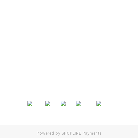
退換貨政策
|
條款及細則
| 2024 © EB ElspethBaby
Powered by
SHOPLINE Payments