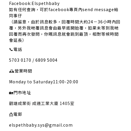
Facebook:Elspethbaby
如有任何查詢，可於facebook專頁內send message給
同事仔
（請留意，由於訊息較多，回覆時間大約24－36小時內回
覆，另外我哋覆訊息會由最早底開始覆，如果未等到我哋
回覆而再次發問，你嘅訊息就會跳到最頂，相對等候時間
會延長）
📞
電話
5703 0170 / 6809 5004
🕰️
營業時間
Monday to Saturday11:00-20:00
🏡
門市地址
觀塘成業街 成運工業大廈 1405室
📩
電郵
elspethbaby.sys@gmail.com