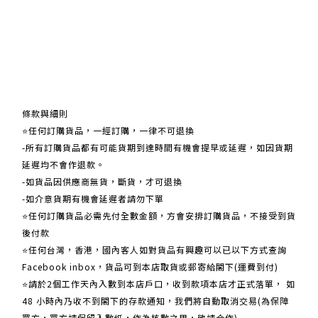
關於我們
條款與細則
⭐任何訂購貨品，一經訂購，一律不可退換
-所有訂購貨品都有可能貨期到達時間有機會提早或延遲，如因貨期
延遲均不會作退款。
-如貨品因供應商無貨，斷貨，才可退換
-如介意貨期有機會延遲者請勿下單
⭐任何訂購貨品必需先付全數金額，方會安排訂購貨品，不接受到貨
後付款
⭐任何台灣，香港，國內客人如對貨品有興趣可以已以下方式查詢
Facebook inbox，貨品可到本店取貨或郵寄給閣下(運費到付)
​​⭐請於2個工作天內入數到本店戶口，收到款項本店才正式落單， 如
48 小時內乃收不到閣下的存款通知，我們將自動取消交易(為保障
買方，買方請保留入數紙，作為核數之用，敬請合作)