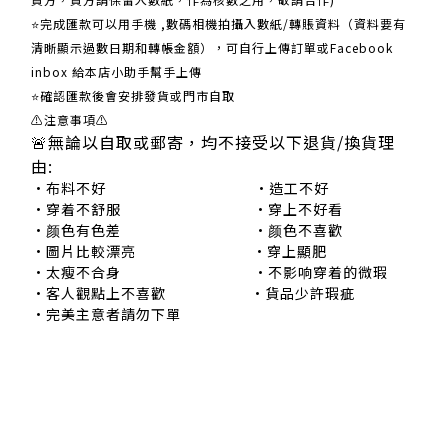
⭐完成匯款可以用手機 ,數碼相機拍攝入數紙/轉賬資料（資料要有
清晰顯示過數日期和轉帳金額），可自行上傳訂單或Facebook
inbox 給本店小助手幫手上傳
⭐確認匯款後會安排發貨或門市自取
⚠注意事項⚠
🚨無論以自取或郵寄，均不接受以下退貨/換貨理
由:
•布料不好 •造工不好
•穿着不舒服 •穿上不好看
•颜色有色差 •颜色不喜歡
•圖片比較漂亮 •穿上顯肥
•太瘦不合身 •不影响穿着的微瑕
•客人觀點上不喜歡 •貨品少許瑕疵
•完美主意者請勿下單