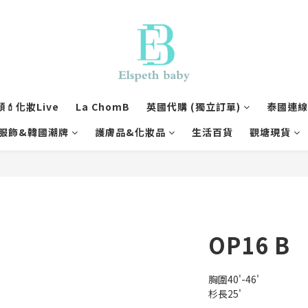
💄化妝Live
La ChomB
英國代購 (獨立訂單)
泰國連線1
服飾&韓國潮牌
護膚品&化妝品
生活百貨
觀塘現貨
OP16 B
胸圍40'-46'
杉長25'