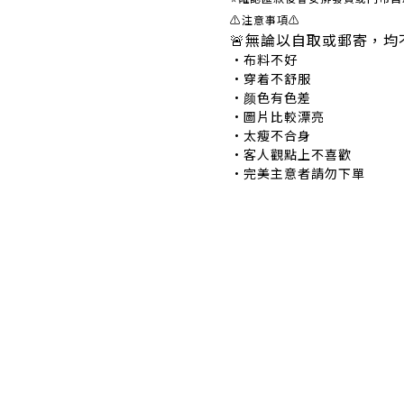
⚠注意事項⚠
🚨無論以自取或郵寄，均
•布料不好 •
•穿着不舒服 •
•颜色有色差 •
•圖片比較漂亮 
•太瘦不合身 •
•客人觀點上不喜歡 
•完美主意者請勿下單