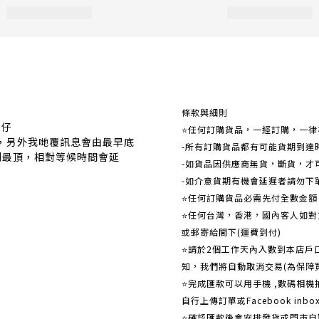
關於我們
條款與細則
事仔
⭐任何訂購貨品，一經訂購，一律
覆，另外我哋覆訊息會由最早底
-所有訂購貨品都有可能貨期到達
到最頂，相對等候時間會延
-如貨品因供應商無貨，斷貨，才
-如介意貨期有機會延遲者請勿下
⭐任何訂購貨品必需先付全數金
⭐任何台灣，香港，國內客人如對貨
或郵寄給閣下(運費到付)
​​⭐請於2個工作天內入數到本店
知，我們將自動取消交易(為保障
⭐完成匯款可以用手機 ,數碼相
自行上傳訂單或Facebook in
⭐確認匯款後會安排發貨或門市自