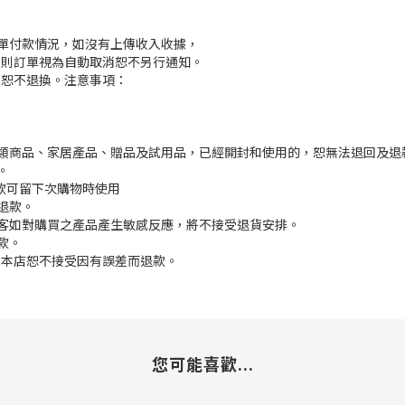
訂單付款情況，如沒有上傳收入收據，
付款，則訂單視為自動取消恕不另行通知。
，恕不退換。注意事項：
枕類商品、家居產品、贈品及試用品，已經開封和使用的，恕無法退回及退
。
餘款可留下次購物時使用
退款。
顧客如對購買之產品產生敏感反應，將不接受退貨安排。
款。
差,本店恕不接受因有誤差而退款。
您可能喜歡...