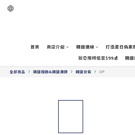
首頁
商店介紹
韓國連線
打造夏日偽素顏
🈹⏰限時低至$99💰
韓國
全部商品
韓國服飾&韓國潮牌
韓國女裝
OP