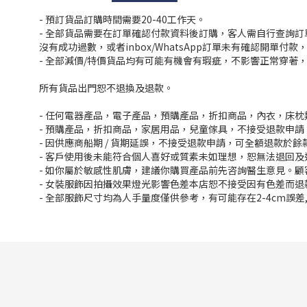
- 預訂貨品訂購時間需要20-40工作天。
- 全部貨品需要在訂單確認付款資料後訂購，客人需自行查詢
沒有成功過數，或者inbox/WhatsApp訂單未有確認開單
- 全部減價/特價貨品均有可能有機會有瑕疵，不影響正常穿著
所有貨品出門恕不退換及退款。
- 任何電器產品，電子產品，預購產品，折扣商品，內衣，床
- 預購產品，折扣商品，家居用品，兒童傢具，不接受退款申請
- 因供應商船期 / 貨期延誤，不接受退款申請，可全額退款於
- 客戶使用後未能符合個人喜好或質素未如理想，恕無法退回及
- 如你屬於敏感性肌膚，建議你購買產品前先咨詢醫生意見。
- 女裝服飾因拍攝效果燈光影響色差本店恕不接受因有色差而退
- 全部服飾尺寸均為人手量度僅供參考，有可能存在2-4cm誤