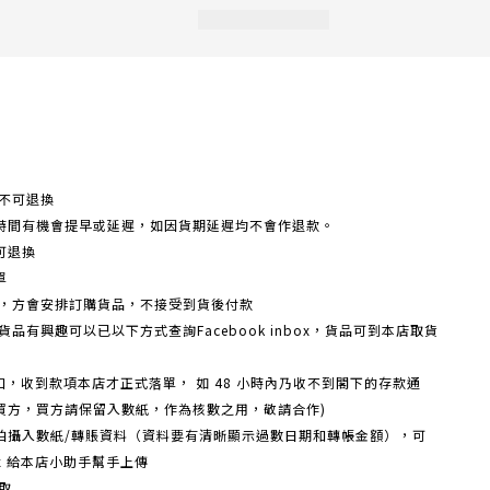
不可退換
時間有機會提早或延遲，如因貨期延遲均不會作退款。
可退換
單
額，方會安排訂購貨品，不接受到貨後付款
品有興趣可以已以下方式查詢Facebook inbox，貨品可到本店取貨
戶口，收到款項本店才正式落單， 如 48 小時內乃收不到閣下的存款通
買方，買方請保留入數紙，作為核數之用，敬請合作)
機拍攝入數紙/轉賬資料（資料要有清晰顯示過數日期和轉帳金額），可
box 給本店小助手幫手上傳
取