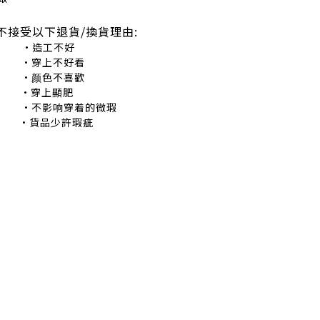
不接受以下退貨/換貨理由:
造工不好
穿上不好看
颜色不喜歡
•穿上顯肥
不影响穿着的微瑕
•貨品少許瑕疵