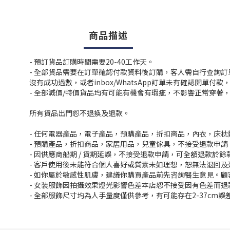
商品描述
- 預訂貨品訂購時間需要20-40工作天。
- 全部貨品需要在訂單確認付款資料後訂購，客人需自行查詢
沒有成功過數，或者inbox/WhatsApp訂單未有確認開單
- 全部減價/特價貨品均有可能有機會有瑕疵，不影響正常穿著
所有貨品出門恕不退換及退款。
- 任何電器產品，電子產品，預購產品，折扣商品，內衣，床
- 預購產品，折扣商品，家居用品，兒童傢具，不接受退款申請
- 因供應商船期 / 貨期延誤，不接受退款申請，可全額退款於
- 客戶使用後未能符合個人喜好或質素未如理想，恕無法退回及
- 如你屬於敏感性肌膚，建議你購買產品前先咨詢醫生意見。
- 女裝服飾因拍攝效果燈光影響色差本店恕不接受因有色差而退
- 全部服飾尺寸均為人手量度僅供參考，有可能存在2-37cm