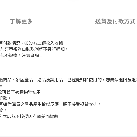
了解更多
送貨及付款方式
訂單付款情況，如沒有上傳收入收據，
付款，則訂單視為自動取消恕不另行通知。
，恕不退換。注意事項：
枕類商品、家居產品、贈品及試用品，已經開封和使用的，恕無法退回及退
。
餘款可留下次購物時使用
退款。
顧客如對購買之產品產生敏感反應，將不接受退貨安排。
款。
誤差,本店恕不接受因有誤差而退款。