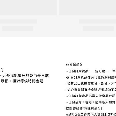
關於我們
條款與細則
事仔
⭐任何訂購貨品，一經訂購，一律
覆，另外我哋覆訊息會由最早底
-所有訂購貨品都有可能貨期到達
到最頂，相對等候時間會延
-如貨品因供應商無貨，斷貨，才
-如介意貨期有機會延遲者請勿下
⭐任何訂購貨品必需先付全數金
⭐任何台灣，香港，國內客人如對貨
或郵寄給閣下(運費到付)
​​⭐請於2個工作天內入數到本店