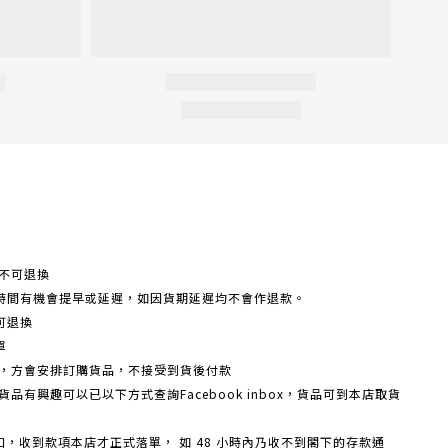
不可退換
時間有機會提早或延遲，如因貨期延遲均不會作退款。
可退換
單
額，方會安排訂購貨品，不接受到貨後付款
品有興趣可以已以下方式查詢Facebook inbox，貨品可到本店取貨
戶口，收到款項本店才正式落單， 如 48 小時內乃收不到閣下的存款通