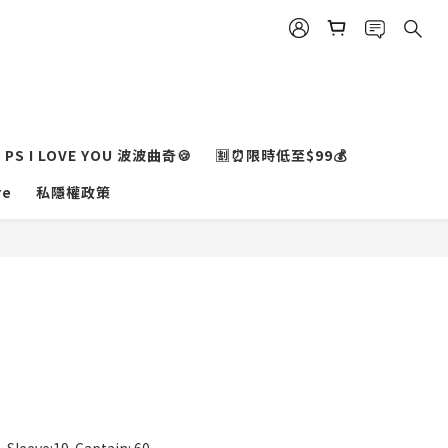
PS I LOVE YOU 波波曲奇🍪
🈹⏰限時低至$99💰
re
私隱權政策
立即購買