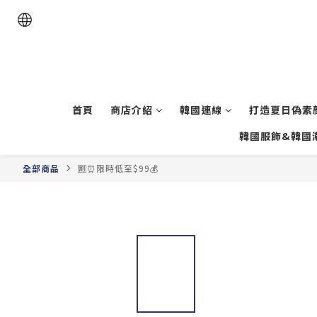
首頁
商店介紹
韓國連線
打造夏日偽素顏
韓國服飾&韓國
全部商品
🈹⏰限時低至$99💰