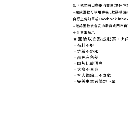
知，我們將自動取消交易(為保障
⭐完成匯款可以用手機 ,數碼相
自行上傳訂單或Facebook in
⭐確認匯款後會安排發貨或門市自
⚠注意事項⚠
🚨無論以自取或郵寄，均
•布料不好 •
•穿着不舒服 •
•颜色有色差 •
•圖片比較漂亮 
•太瘦不合身 •
•客人觀點上不喜歡 
•完美主意者請勿下單