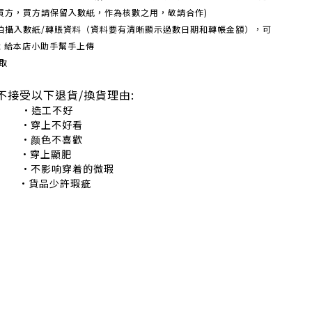
買方，買方請保留入數紙，作為核數之用，敬請合作)
機拍攝入數紙/轉賬資料（資料要有清晰顯示過數日期和轉帳金額），可
box 給本店小助手幫手上傳
取
不接受以下退貨/換貨理由:
造工不好
穿上不好看
颜色不喜歡
•穿上顯肥
不影响穿着的微瑕
•貨品少許瑕疵