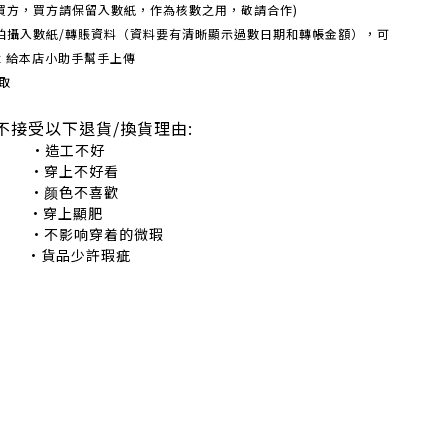
買方，買方請保留入數紙，作為核數之用，敬請合作)
機拍攝入數紙/轉賬資料（資料要有清晰顯示過數日期和轉帳金額），可
box 給本店小助手幫手上傳
取
不接受以下退貨/換貨理由:
造工不好
穿上不好看
颜色不喜歡
•穿上顯肥
不影响穿着的微瑕
•貨品少許瑕疵