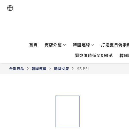
首頁
商店介紹
韓國連線
打造夏日偽素顏
🈹⏰限時低至$99💰
韓國
全部商品
韓國連線
韓國女裝
MS PEI