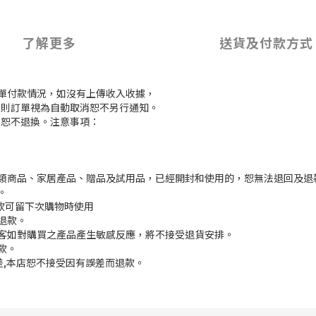
了解更多
送貨及付款方式
訂單付款情況，如沒有上傳收入收據，
付款，則訂單視為自動取消恕不另行通知。
，恕不退換。注意事項：
枕類商品、家居產品、贈品及試用品，已經開封和使用的，恕無法退回及退
。
餘款可留下次購物時使用
退款。
顧客如對購買之產品產生敏感反應，將不接受退貨安排。
款。
誤差,本店恕不接受因有誤差而退款。