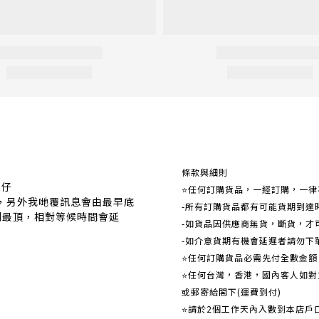
關於我們
條款與細則
事仔
⭐任何訂購貨品，一經訂購，一律
覆，另外我哋覆訊息會由最早底
-所有訂購貨品都有可能貨期到達
到最頂，相對等候時間會延
-如貨品因供應商無貨，斷貨，才
-如介意貨期有機會延遲者請勿下
⭐任何訂購貨品必需先付全數金
⭐任何台灣，香港，國內客人如對貨
或郵寄給閣下(運費到付)
​​⭐請於2個工作天內入數到本店