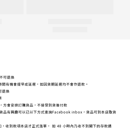
不可退換
時間有機會提早或延遲，如因貨期延遲均不會作退款。
可退換
單
額，方會安排訂購貨品，不接受到貨後付款
品有興趣可以已以下方式查詢Facebook inbox，貨品可到本店取貨
戶口，收到款項本店才正式落單， 如 48 小時內乃收不到閣下的存款通