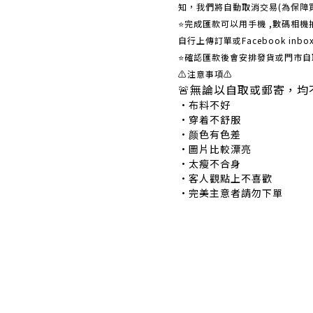
知，我們將自動取消交易(為保障
⭐完成匯款可以用手機 ,數碼相
自行上傳訂單或Facebook in
⭐確認匯款後會安排發貨或門市自
⚠注意事項⚠
🚨無論以自取或郵寄，均
•布料不好 •
•穿着不舒服 •
•颜色有色差 •
•圖片比較漂亮 
•太瘦不合身 •
•客人觀點上不喜歡 
•完美主意者請勿下單