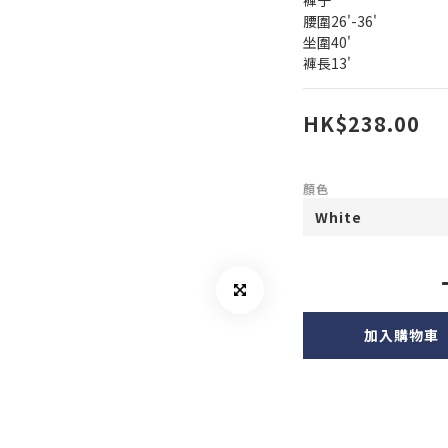
褲子
腰圍26'-36'
坐圍40'
褲長13'
HK$238.00
顏色
加入購物車