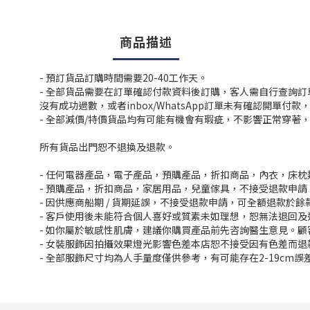
商品描述
- 預訂貨品訂購時間需要20-40工作天。
- 全部貨品需要在訂單確認付款資料後訂購，客人需自行查詢
沒有成功過數，或者inbox/WhatsApp訂單未有確認開單
- 全部減價/特價貨品均有可能有機會有瑕疵，不影響正常穿著
所有貨品出門恕不退換及退款。
- 任何電器產品，電子產品，預購產品，折扣商品，內衣，床
- 預購產品，折扣商品，家居用品，兒童傢具，不接受退款申請
- 因供應商船期 / 貨期延誤，不接受退款申請，可全額退款於
- 客戶使用後未能符合個人喜好或質素未如理想，恕無法退回及
- 如你屬於敏感性肌膚，建議你購買產品前先咨詢醫生意見。
- 女裝服飾因拍攝效果燈光影響色差本店恕不接受因有色差而退
- 全部服飾尺寸均為人手量度僅供參考，有可能存在2-19cm