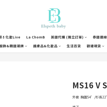
💄化妝Live
La ChomB
英國代購 (獨立訂單)
泰國連線1
服飾&韓國潮牌
護膚品&化妝品
生活百貨
觀塘現貨
MS16 V 
外套  胸圍54’/杉長22'