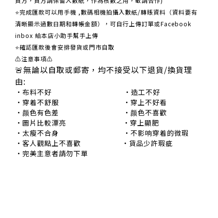
買方，買方請保留入數紙，作為核數之用，敬請合作)
⭐完成匯款可以用手機 ,數碼相機拍攝入數紙/轉賬資料（資料要有
清晰顯示過數日期和轉帳金額），可自行上傳訂單或Facebook
inbox 給本店小助手幫手上傳
⭐確認匯款後會安排發貨或門市自取
⚠注意事項⚠
🚨無論以自取或郵寄，均不接受以下退貨/換貨理
由:
•布料不好 •造工不好
•穿着不舒服 •穿上不好看
•颜色有色差 •颜色不喜歡
•圖片比較漂亮 •穿上顯肥
•太瘦不合身 •不影响穿着的微瑕
•客人觀點上不喜歡 •貨品少許瑕疵
•完美主意者請勿下單