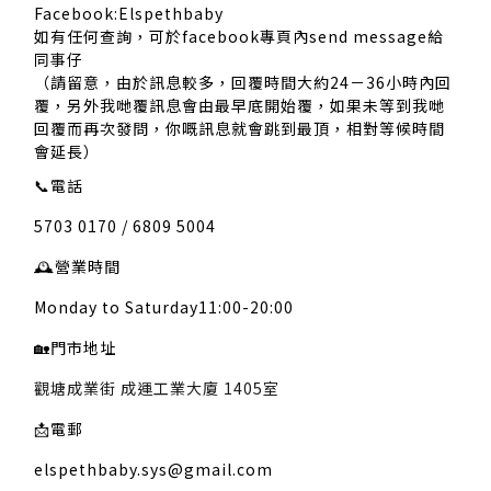
Facebook:Elspethbaby
如有任何查詢，可於facebook專頁內send message給
同事仔
（請留意，由於訊息較多，回覆時間大約24－36小時內回
覆，另外我哋覆訊息會由最早底開始覆，如果未等到我哋
回覆而再次發問，你嘅訊息就會跳到最頂，相對等候時間
會延長）
📞
電話
5703 0170 / 6809 5004
🕰️
營業時間
Monday to Saturday11:00-20:00
🏡
門市地址
觀塘成業街 成運工業大廈 1405室
📩
電郵
elspethbaby.sys@gmail.com