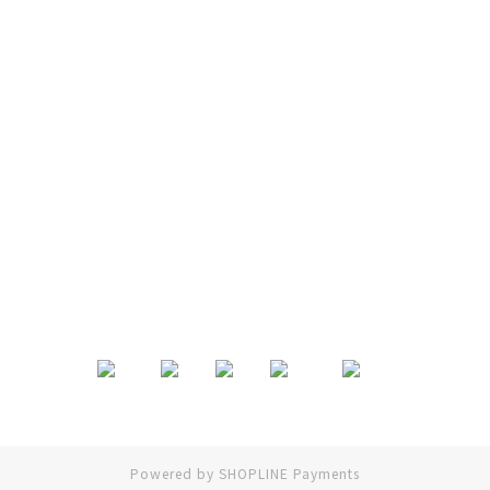
退換貨政策
|
條款及細則
| 2024 © EB ElspethBaby
Powered by
SHOPLINE Payments