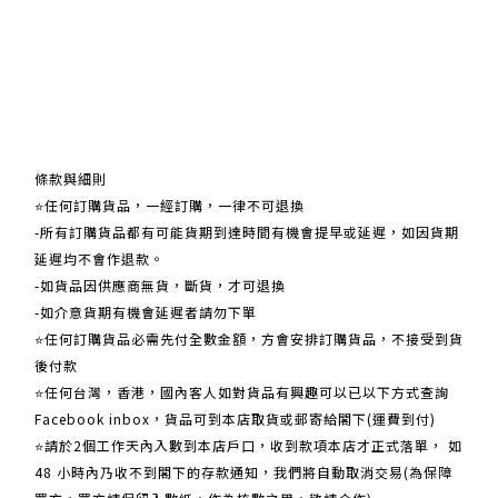
關於我們
條款與細則
⭐任何訂購貨品，一經訂購，一律不可退換
-所有訂購貨品都有可能貨期到達時間有機會提早或延遲，如因貨期
延遲均不會作退款。
-如貨品因供應商無貨，斷貨，才可退換
-如介意貨期有機會延遲者請勿下單
⭐任何訂購貨品必需先付全數金額，方會安排訂購貨品，不接受到貨
後付款
⭐任何台灣，香港，國內客人如對貨品有興趣可以已以下方式查詢
Facebook inbox，貨品可到本店取貨或郵寄給閣下(運費到付)
​​⭐請於2個工作天內入數到本店戶口，收到款項本店才正式落單， 如
48 小時內乃收不到閣下的存款通知，我們將自動取消交易(為保障