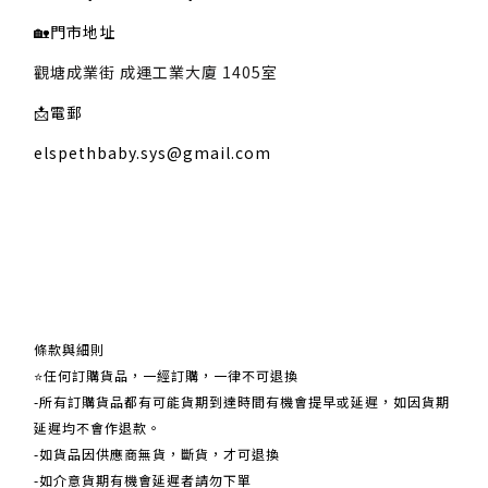
🏡
門市地址
觀塘成業街 成運工業大廈 1405室
📩
電郵
elspethbaby.sys@gmail.com
關於我們
條款與細則
⭐任何訂購貨品，一經訂購，一律不可退換
-所有訂購貨品都有可能貨期到達時間有機會提早或延遲，如因貨期
延遲均不會作退款。
-如貨品因供應商無貨，斷貨，才可退換
-如介意貨期有機會延遲者請勿下單