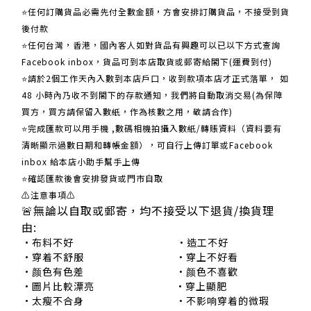
⭐任何訂購貨品必需先付全數金額，方會安排訂購貨品，不接受到貨
後付款
⭐任何台灣，香港，國內客人如對貨品有興趣可以已以下方式查詢
Facebook inbox，貨品可到本店取貨或郵寄給閣下(運費到付)
​​⭐請於2個工作天內入數到本店戶口，收到款項本店才正式落單， 如
48 小時內乃收不到閣下的存款通知，我們將自動取消交易(為保障
買方，買方請保留入數紙，作為核數之用，敬請合作)
⭐完成匯款可以用手機 ,數碼相機拍攝入數紙/轉賬資料（資料要有
清晰顯示過數日期和轉帳金額），可自行上傳訂單或Facebook
inbox 給本店小助手幫手上傳
⭐確認匯款後會安排發貨或門市自取
⚠注意事項⚠
🚨無論以自取或郵寄，均不接受以下退貨/換貨理
由:
•布料不好 •造工不好
•穿着不舒服 •穿上不好看
•颜色有色差 •颜色不喜歡
•圖片比較漂亮 •穿上顯肥
•太瘦不合身 •不影响穿着的微瑕