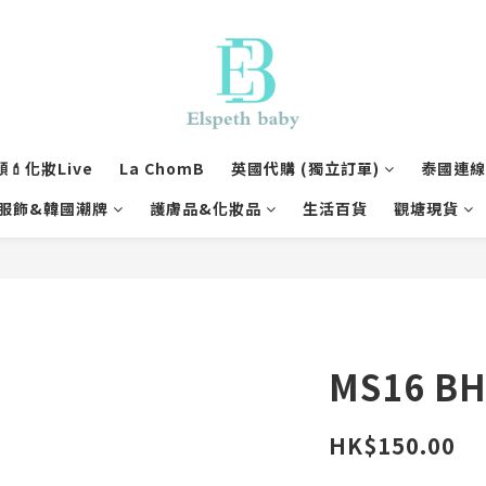
💄化妝Live
La ChomB
英國代購 (獨立訂單)
泰國連線1
服飾&韓國潮牌
護膚品&化妝品
生活百貨
觀塘現貨
MS16 B
HK$150.00