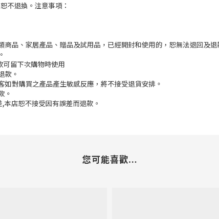
，恕不退換。注意事項：
枕類商品、家居產品、贈品及試用品，已經開封和使用的，恕無法退回及退
。
餘款可留下次購物時使用
退款。
顧客如對購買之產品產生敏感反應，將不接受退貨安排。
款。
誤差,本店恕不接受因有誤差而退款。
您可能喜歡...