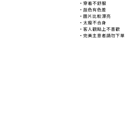
•穿着不舒服 •
•颜色有色差 •
•圖片比較漂亮 
•太瘦不合身 •
•客人觀點上不喜歡 
•完美主意者請勿下單
退換貨政策
|
條款及細則
| 2024 © EB ElspethBaby