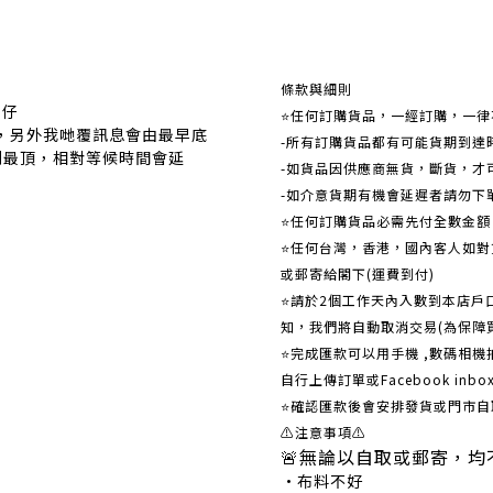
關於我們
條款與細則
事仔
⭐任何訂購貨品，一經訂購，一律
覆，另外我哋覆訊息會由最早底
-所有訂購貨品都有可能貨期到達
到最頂，相對等候時間會延
-如貨品因供應商無貨，斷貨，才
-如介意貨期有機會延遲者請勿下
⭐任何訂購貨品必需先付全數金
⭐任何台灣，香港，國內客人如對貨
或郵寄給閣下(運費到付)
​​⭐請於2個工作天內入數到本店
知，我們將自動取消交易(為保障
⭐完成匯款可以用手機 ,數碼相
自行上傳訂單或Facebook in
⭐確認匯款後會安排發貨或門市自
⚠注意事項⚠
🚨無論以自取或郵寄，均
•布料不好 •