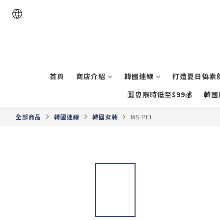
首頁
商店介紹
韓國連線
打造夏日偽素顏
🈹⏰限時低至$99💰
韓國
全部商品
韓國連線
韓國女裝
MS PEI