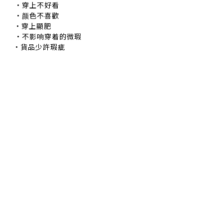
穿上不好看
颜色不喜歡
•穿上顯肥
不影响穿着的微瑕
•貨品少許瑕疵