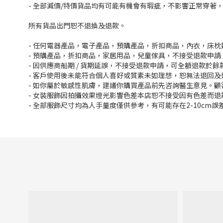
- 全部減價/特價貨品均有可能有機會有瑕疵，不影響正常穿著
所有貨品出門恕不退換及退款。
- 任何電器產品，電子產品，預購產品，折扣商品，內衣，床
- 預購產品，折扣商品，家居用品，兒童傢具，不接受退款申請
- 因供應商船期 / 貨期延誤，不接受退款申請，可全額退款於
- 客戶使用後未能符合個人喜好或質素未如理想，恕無法退回及
- 如你屬於敏感性肌膚，建議你購買產品前先咨詢醫生意見。
- 女裝服飾因拍攝效果燈光影響色差本店恕不接受因有色差而退
- 全部服飾尺寸均為人手量度僅供參考，有可能存在2-10cm