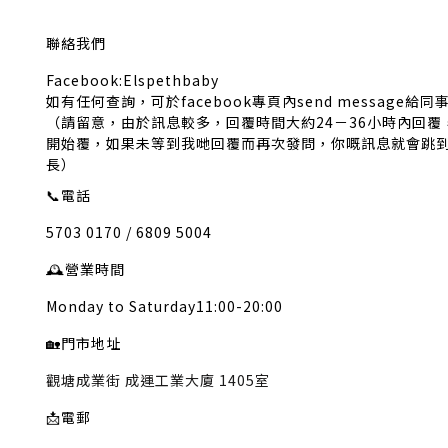
聯絡我們
Facebook:Elspethbaby
如有任何查詢，可於facebook專頁內send message給同
（請留意，由於訊息較多，回覆時間大約24－36小時內回
開始覆，如果未等到我哋回覆而再次發問，你嘅訊息就會跳
長）
📞
電話
5703 0170 / 6809 5004
🕰️
營業時間
Monday to Saturday11:00-20:00
🏡
門市地址
觀塘成業街 成運工業大廈 1405室
📩
電郵