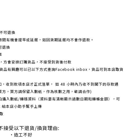
不可退換
時間有機會提早或延遲，如因貨期延遲均不會作退款。
可退換
單
額，方會安排訂購貨品，不接受到貨後付款
品有興趣可以已以下方式查詢Facebook inbox，貨品可到本店取貨
戶口，收到款項本店才正式落單， 如 48 小時內乃收不到閣下的存款通
買方，買方請保留入數紙，作為核數之用，敬請合作)
機拍攝入數紙/轉賬資料（資料要有清晰顯示過數日期和轉帳金額），可
box 給本店小助手幫手上傳
取
不接受以下退貨/換貨理由:
造工不好