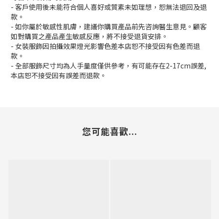
- 客戶使用後未能符合個人喜好或質素未如理想，恕無法退回及退
款。
- 如你屬於敏感性肌膚，建議你購買產品前先咨詢醫生意見。顧客
如對購買之產品產生敏感反應，將不接受退貨安排。
- 女裝服飾因拍攝效果燈光影響色差本店恕不接受因有色差而退
款。
- 全部服飾尺寸均為人手量度僅供參考，有可能存在2-17cm誤差,
本店恕不接受因有誤差而退款。
您可能喜歡...