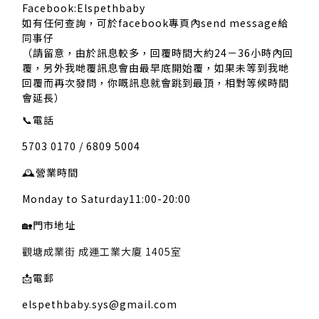
Facebook:Elspethbaby
如有任何查詢，可於facebook專頁內send message給
同事仔
（請留意，由於訊息較多，回覆時間大約24－36小時內回
覆，另外我哋覆訊息會由最早底開始覆，如果未等到我哋
回覆而再次發問，你嘅訊息就會跳到最頂，相對等候時間
會延長）
📞
電話
5703 0170 / 6809 5004
🕰️
營業時間
Monday to Saturday11:00-20:00
🏡
門市地址
觀塘成業街 成運工業大廈 1405室
📩
電郵
elspethbaby.sys@gmail.com