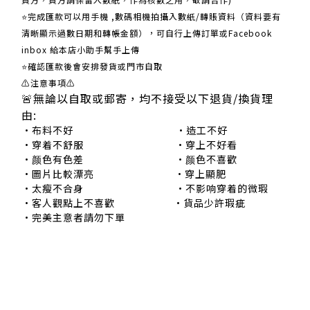
⭐完成匯款可以用手機 ,數碼相機拍攝入數紙/轉賬資料（資料要有
清晰顯示過數日期和轉帳金額），可自行上傳訂單或Facebook
inbox 給本店小助手幫手上傳
⭐確認匯款後會安排發貨或門市自取
⚠注意事項⚠
🚨無論以自取或郵寄，均不接受以下退貨/換貨理
由:
•布料不好 •造工不好
•穿着不舒服 •穿上不好看
•颜色有色差 •颜色不喜歡
•圖片比較漂亮 •穿上顯肥
•太瘦不合身 •不影响穿着的微瑕
•客人觀點上不喜歡 •貨品少許瑕疵
•完美主意者請勿下單