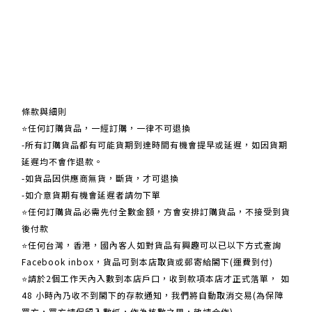
關於我們
條款與細則
⭐任何訂購貨品，一經訂購，一律不可退換
-所有訂購貨品都有可能貨期到達時間有機會提早或延遲，如因貨期
延遲均不會作退款。
-如貨品因供應商無貨，斷貨，才可退換
-如介意貨期有機會延遲者請勿下單
⭐任何訂購貨品必需先付全數金額，方會安排訂購貨品，不接受到貨
後付款
⭐任何台灣，香港，國內客人如對貨品有興趣可以已以下方式查詢
Facebook inbox，貨品可到本店取貨或郵寄給閣下(運費到付)
​​⭐請於2個工作天內入數到本店戶口，收到款項本店才正式落單， 如
48 小時內乃收不到閣下的存款通知，我們將自動取消交易(為保障
買方，買方請保留入數紙，作為核數之用，敬請合作)