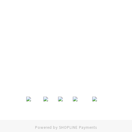
退換貨政策
|
條款及細則
| 2024 © EB ElspethBaby
Powered by
SHOPLINE Payments