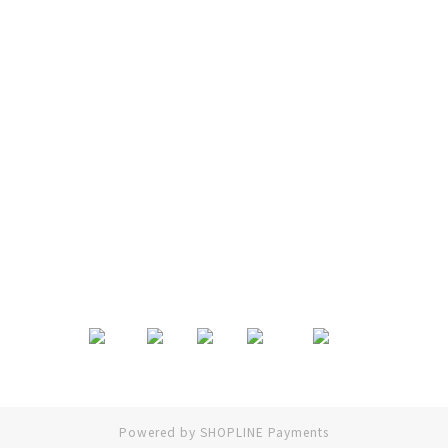
退換貨政策
|
條款及細則
| 2024 © EB ElspethBaby
Powered by
SHOPLINE Payments