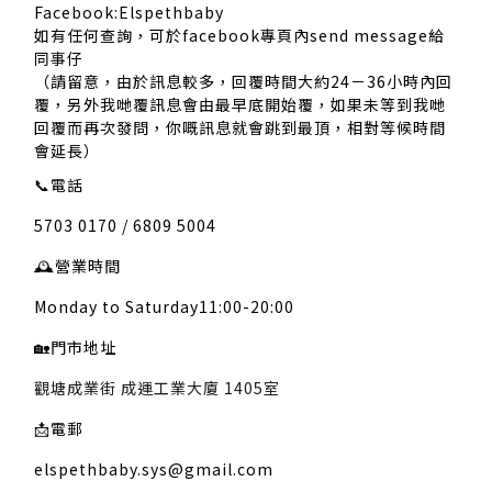
Facebook:Elspethbaby
如有任何查詢，可於facebook專頁內send message給
同事仔
（請留意，由於訊息較多，回覆時間大約24－36小時內回
覆，另外我哋覆訊息會由最早底開始覆，如果未等到我哋
回覆而再次發問，你嘅訊息就會跳到最頂，相對等候時間
會延長）
📞
電話
5703 0170 / 6809 5004
🕰️
營業時間
Monday to Saturday11:00-20:00
🏡
門市地址
觀塘成業街 成運工業大廈 1405室
📩
電郵
elspethbaby.sys@gmail.com