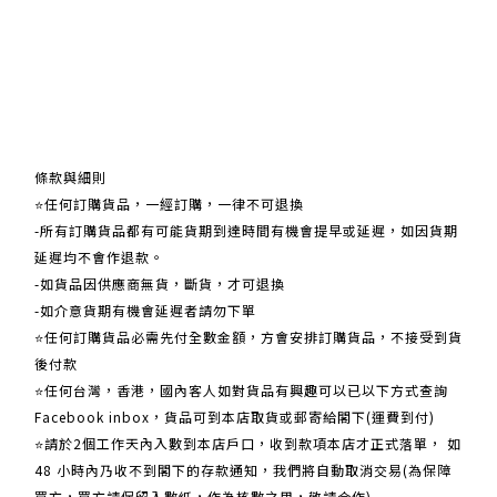
關於我們
條款與細則
⭐任何訂購貨品，一經訂購，一律不可退換
-所有訂購貨品都有可能貨期到達時間有機會提早或延遲，如因貨期
延遲均不會作退款。
-如貨品因供應商無貨，斷貨，才可退換
-如介意貨期有機會延遲者請勿下單
⭐任何訂購貨品必需先付全數金額，方會安排訂購貨品，不接受到貨
後付款
⭐任何台灣，香港，國內客人如對貨品有興趣可以已以下方式查詢
Facebook inbox，貨品可到本店取貨或郵寄給閣下(運費到付)
​​⭐請於2個工作天內入數到本店戶口，收到款項本店才正式落單， 如
48 小時內乃收不到閣下的存款通知，我們將自動取消交易(為保障
買方，買方請保留入數紙，作為核數之用，敬請合作)