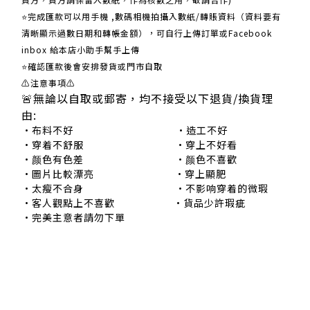
⭐完成匯款可以用手機 ,數碼相機拍攝入數紙/轉賬資料（資料要有
清晰顯示過數日期和轉帳金額），可自行上傳訂單或Facebook
inbox 給本店小助手幫手上傳
⭐確認匯款後會安排發貨或門市自取
⚠注意事項⚠
🚨無論以自取或郵寄，均不接受以下退貨/換貨理
由:
•布料不好 •造工不好
•穿着不舒服 •穿上不好看
•颜色有色差 •颜色不喜歡
•圖片比較漂亮 •穿上顯肥
•太瘦不合身 •不影响穿着的微瑕
•客人觀點上不喜歡 •貨品少許瑕疵
•完美主意者請勿下單