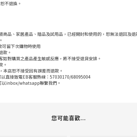
，恕不退換。
枕類商品、家居產品、贈品及試用品，已經開封和使用的，恕無法退回及退
。
餘款可留下次購物時使用
退款。
顧客如對購買之產品產生敏感反應，將不接受退貨安排。
款。
差，本店恕不接受因有誤差而退款。
以直接致電EB客服熱線：57030170/68095004
nbox/whatsapp聯繫我們。
您可能喜歡...