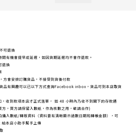
不可退換
時間有機會提早或延遲，如因貨期延遲均不會作退款。
可退換
單
額，方會安排訂購貨品，不接受到貨後付款
品有興趣可以已以下方式查詢Facebook inbox，貨品可到本店取貨
戶口，收到款項本店才正式落單， 如 48 小時內乃收不到閣下的存款通
買方，買方請保留入數紙，作為核數之用，敬請合作)
機拍攝入數紙/轉賬資料（資料要有清晰顯示過數日期和轉帳金額），可
box 給本店小助手幫手上傳
取