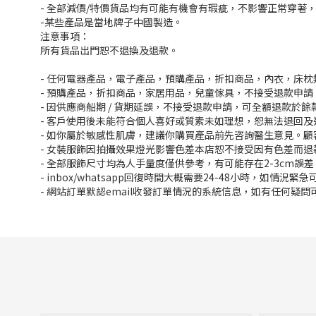
- 全部減價/特價貨品均有可能有機會有瑕疵，不影響正常穿著
-某些產品是當地牌子中國製造。
注意事項：
所有貨品出門恕不退換及退款。
- 任何電器產品，電子產品，預購產品，折扣商品，內衣，床
- 預購產品，折扣商品，家居用品，兒童傢具，不接受退款申請
- 因供應商船期 / 貨期延誤，不接受退款申請，可全額退款於
- 客戶使用後未能符合個人喜好或質素未如理想，恕無法退回及
- 如你屬於敏感性肌膚，建議你購買產品前先咨詢醫生意見。
- 女裝服飾因拍攝效果燈光影響色差本店恕不接受因有色差而退
- 全部服飾尺寸均為人手量度僅供參考，有可能存在2-3cm誤
- inbox/whatsapp回復時間大概需要24-48小時，如情況緊急可
- 網站訂單默認email收發訂單情況的系統信息，如有任何疑問可以i