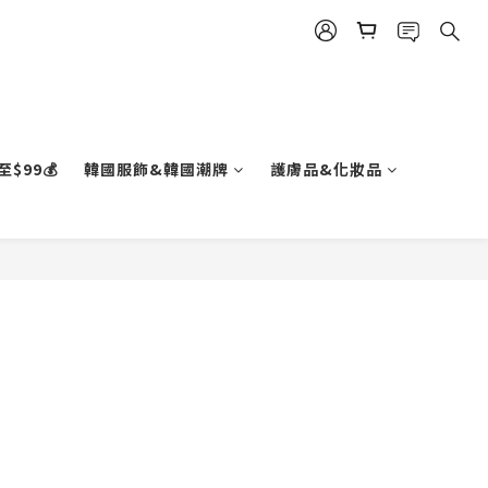
$99💰
韓國服飾&韓國潮牌
護膚品&化妝品
立即購買