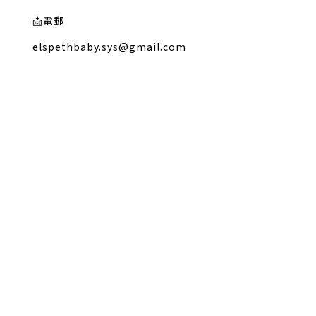
📩
電郵
elspethbaby.sys@gmail.com