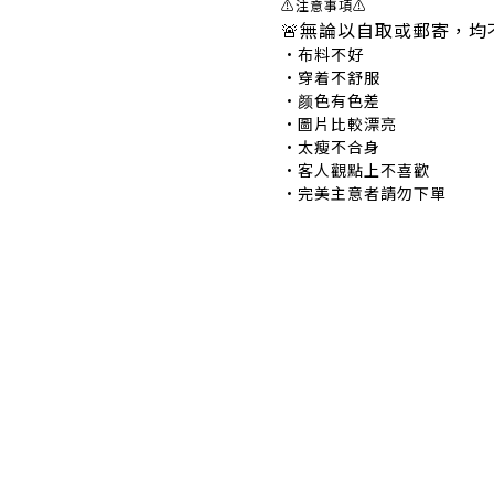
⚠注意事項⚠
🚨無論以自取或郵寄，均
•布料不好 •
•穿着不舒服 •
•颜色有色差 •
•圖片比較漂亮 
•太瘦不合身 •
•客人觀點上不喜歡 
•完美主意者請勿下單
退換貨政策
|
條款及細則
| 2024 © EB ElspethBaby