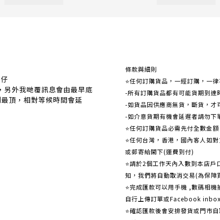
關於我們
條款與細則
事仔
⭐任何訂購貨品，一經訂購，一律
覆，另外我哋覆訊息會由最早底
-所有訂購貨品都有可能貨期到達
到最頂，相對等候時間會延
-如貨品因供應商無貨，斷貨，才
-如介意貨期有機會延遲者請勿下
⭐任何訂購貨品必需先付全數金
⭐任何台灣，香港，國內客人如對貨
或郵寄給閣下(運費到付)
​​⭐請於2個工作天內入數到本店
知，我們將自動取消交易(為保障
⭐完成匯款可以用手機 ,數碼相
自行上傳訂單或Facebook in
⭐確認匯款後會安排發貨或門市自