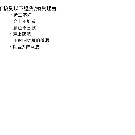
不接受以下退貨/換貨理由:
造工不好
穿上不好看
颜色不喜歡
•穿上顯肥
不影响穿着的微瑕
•貨品少許瑕疵