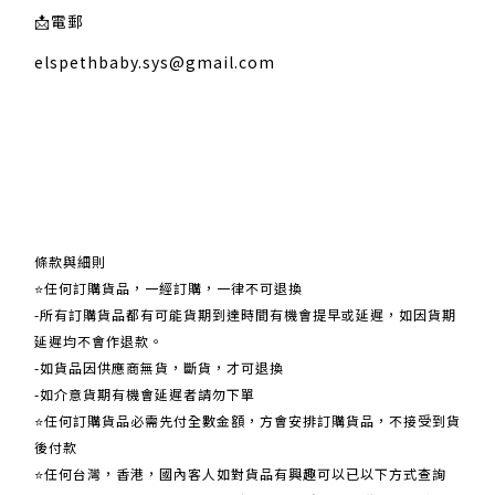
📩
電郵
elspethbaby.sys@gmail.com
關於我們
條款與細則
⭐任何訂購貨品，一經訂購，一律不可退換
-所有訂購貨品都有可能貨期到達時間有機會提早或延遲，如因貨期
延遲均不會作退款。
-如貨品因供應商無貨，斷貨，才可退換
-如介意貨期有機會延遲者請勿下單
⭐任何訂購貨品必需先付全數金額，方會安排訂購貨品，不接受到貨
後付款
⭐任何台灣，香港，國內客人如對貨品有興趣可以已以下方式查詢