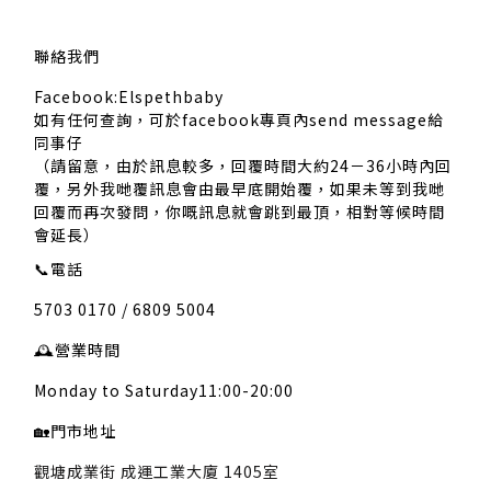
聯絡我們
Facebook:Elspethbaby
如有任何查詢，可於facebook專頁內send message給
同事仔
（請留意，由於訊息較多，回覆時間大約24－36小時內回
覆，另外我哋覆訊息會由最早底開始覆，如果未等到我哋
回覆而再次發問，你嘅訊息就會跳到最頂，相對等候時間
會延長）
📞
電話
5703 0170 / 6809 5004
🕰️
營業時間
Monday to Saturday11:00-20:00
🏡
門市地址
觀塘成業街 成運工業大廈 1405室