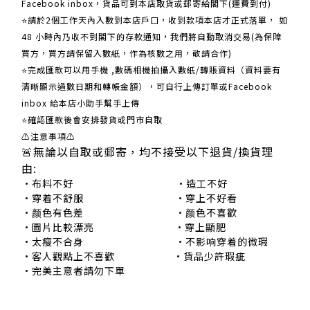
Facebook inbox，貨品可到本店取貨或郵寄給閣下(運費到付)
​​⭐請於2個工作天內入數到本店戶口，收到款項本店才正式落單， 如
48 小時內乃收不到閣下的存款通知，我們將自動取消交易(為保障
買方，買方請保留入數紙，作為核數之用，敬請合作)
⭐完成匯款可以用手機 ,數碼相機拍攝入數紙/轉賬資料（資料要有
清晰顯示過數日期和轉帳金額），可自行上傳訂單或Facebook
inbox 給本店小助手幫手上傳
⭐確認匯款後會安排發貨或門市自取
⚠注意事項⚠
🚨無論以自取或郵寄，均不接受以下退貨/換貨理
由:
•布料不好 •造工不好
•穿着不舒服 •穿上不好看
•颜色有色差 •颜色不喜歡
•圖片比較漂亮 •穿上顯肥
•太瘦不合身 •不影响穿着的微瑕
•客人觀點上不喜歡 •貨品少許瑕疵
•完美主意者請勿下單