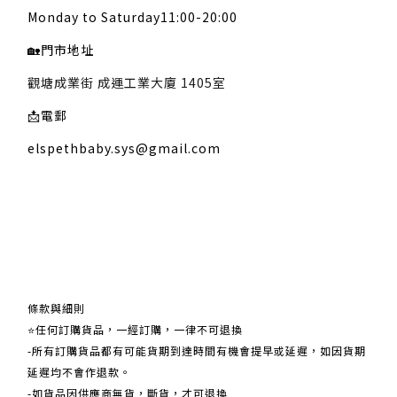
Monday to Saturday11:00-20:00
🏡
門市地址
觀塘成業街 成運工業大廈 1405室
📩
電郵
elspethbaby.sys@gmail.com
關於我們
條款與細則
⭐任何訂購貨品，一經訂購，一律不可退換
-所有訂購貨品都有可能貨期到達時間有機會提早或延遲，如因貨期
延遲均不會作退款。
-如貨品因供應商無貨，斷貨，才可退換