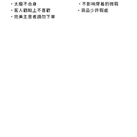
•太瘦不合身 •不影响穿着的微瑕
•客人觀點上不喜歡 •貨品少許瑕疵
•完美主意者請勿下單
退換貨政策
|
條款及細則
| 2024 © EB ElspethBaby