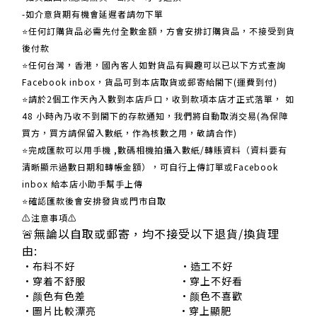
-如介意貨期有機會延遲者請勿下單
⭐任何訂購貨品必需先付全數金額，方會安排訂購貨品，不接受到貨
後付款
⭐任何台灣，香港，國內客人如對貨品有興趣可以已以下方式查詢
Facebook inbox，貨品可到本店取貨或郵寄給閣下(運費到付)
​​⭐請於2個工作天內入數到本店戶口，收到款項本店才正式落單， 如
48 小時內乃收不到閣下的存款通知，我們將自動取消交易(為保障
買方，買方請保留入數紙，作為核數之用，敬請合作)
⭐完成匯款可以用手機 ,數碼相機拍攝入數紙/轉賬資料（資料要有
清晰顯示過數日期和轉帳金額），可自行上傳訂單或Facebook
inbox 給本店小助手幫手上傳
⭐確認匯款後會安排發貨或門市自取
⚠注意事項⚠
🚨無論以自取或郵寄，均不接受以下退貨/換貨理
由:
•布料不好 •造工不好
•穿着不舒服 •穿上不好看
•颜色有色差 •颜色不喜歡
•圖片比較漂亮 •穿上顯肥