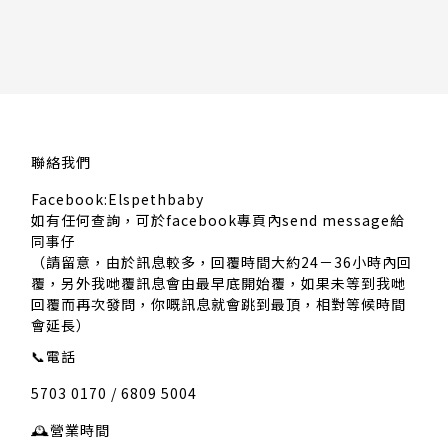
聯絡我們
Facebook:Elspethbaby
如有任何查詢，可於facebook專頁內send message給
同事仔
（請留意，由於訊息較多，回覆時間大約24－36小時內回
覆，另外我哋覆訊息會由最早底開始覆，如果未等到我哋
回覆而再次發問，你嘅訊息就會跳到最頂，相對等候時間
會延長）
📞
電話
5703 0170 / 6809 5004
🕰️
營業時間