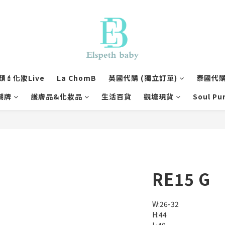
💄化妝Live
La ChomB
英國代購 (獨立訂單)
泰國代購 
潮牌
護膚品&化妝品
生活百貨
觀塘現貨
Soul Pu
RE15 G
W:26-32
H:44