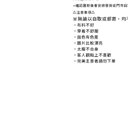
⭐確認匯款後會安排發貨或門市自
⚠注意事項⚠
🚨無論以自取或郵寄，均
•布料不好 •
•穿着不舒服 •
•颜色有色差 •
•圖片比較漂亮 
•太瘦不合身 •
•客人觀點上不喜歡 
•完美主意者請勿下單