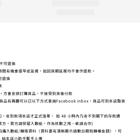
不可退換
時間有機會提早或延遲，如因貨期延遲均不會作退款。
可退換
單
額，方會安排訂購貨品，不接受到貨後付款
品有興趣可以已以下方式查詢Facebook inbox，貨品可到本店取貨
戶口，收到款項本店才正式落單， 如 48 小時內乃收不到閣下的存款通
買方，買方請保留入數紙，作為核數之用，敬請合作)
機拍攝入數紙/轉賬資料（資料要有清晰顯示過數日期和轉帳金額），可
box 給本店小助手幫手上傳