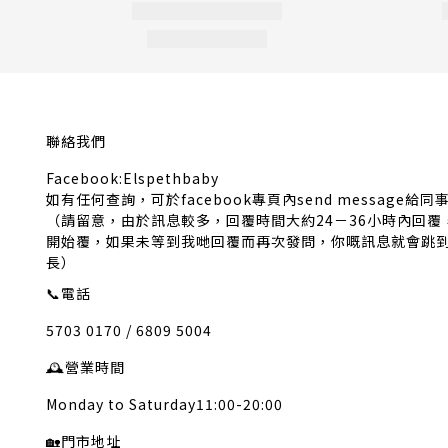
聯絡我們
Facebook:Elspethbaby
如有任何查詢，可於facebook專頁內send message給同
（請留意，由於訊息較多，回覆時間大約24－36小時內回
開始覆，如果未等到我哋回覆而再次發問，你嘅訊息就會跳
長）
📞
電話
5703 0170 / 6809 5004
🕰️
營業時間
Monday to Saturday11:00-20:00
🏡
門市地址