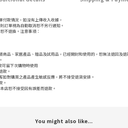
訂單付款情況，如沒有上傳收入收據，
付款，則訂單視為自動取消恕不另行通知。
，恕不退換。注意事項：
枕類商品、家居產品、贈品及試用品，已經開封和使用的，恕無法退回及退
。
餘款可留下次購物時使用
退款。
顧客如對購買之產品產生敏感反應，將不接受退貨安排。
款。
差,本店恕不接受因有誤差而退款。
You might also like...