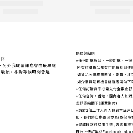
關於我們
條款與細則
事仔
⭐任何訂購貨品，一經訂購，一律
覆，另外我哋覆訊息會由最早底
-所有訂購貨品都有可能貨期到達
到最頂，相對等候時間會延
-如貨品因供應商無貨，斷貨，才
-如介意貨期有機會延遲者請勿下
⭐任何訂購貨品必需先付全數金
⭐任何台灣，香港，國內客人如對貨
或郵寄給閣下(運費到付)
​​⭐請於2個工作天內入數到本店
知，我們將自動取消交易(為保障
⭐完成匯款可以用手機 ,數碼相
自行上傳訂單或Facebook in