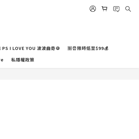
PS I LOVE YOU 波波曲奇🍪
🈹⏰限時低至$99💰
BUY NOW
re
私隱權政策