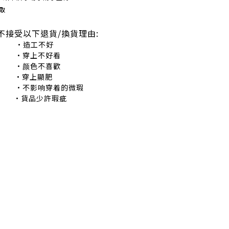
取
不接受以下退貨/換貨理由:
造工不好
穿上不好看
颜色不喜歡
•穿上顯肥
不影响穿着的微瑕
•貨品少許瑕疵