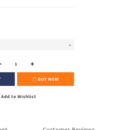
T
BUY NOW
Add to Wishlist
ent
Customer Reviews