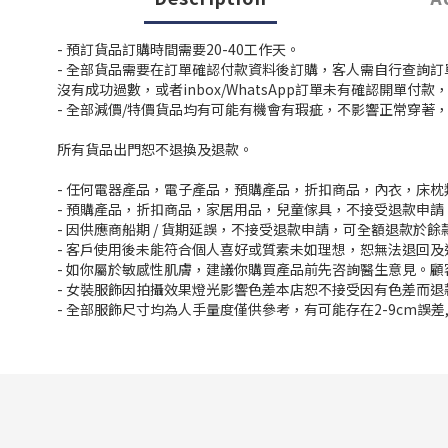
- 預訂貨品訂購時間需要20-40工作天。
- 全部貨品需要在訂單確認付款資料後訂購，客人需自行查詢
沒有成功過數，或者inbox/WhatsApp訂單未有確認開單
- 全部減價/特價貨品均有可能有機會有瑕疵，不影響正常穿著
所有貨品出門恕不退換及退款。
- 任何電器產品，電子產品，預購產品，折扣商品，內衣，床
- 預購產品，折扣商品，家居用品，兒童傢具，不接受退款申請
- 因供應商船期 / 貨期延誤，不接受退款申請，可全額退款於
- 客戶使用後未能符合個人喜好或質素未如理想，恕無法退回及
- 如你屬於敏感性肌膚，建議你購買產品前先咨詢醫生意見。
- 女裝服飾因拍攝效果燈光影響色差本店恕不接受因有色差而退
- 全部服飾尺寸均為人手量度僅供參考，有可能存在2-9cm誤