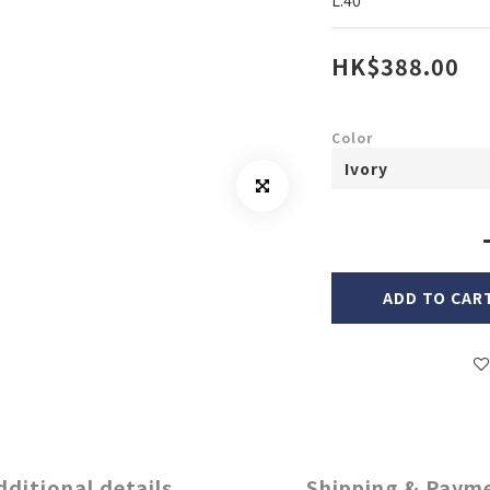
L:40
HK$388.00
Color
ADD TO CAR
dditional details
Shipping & Paym