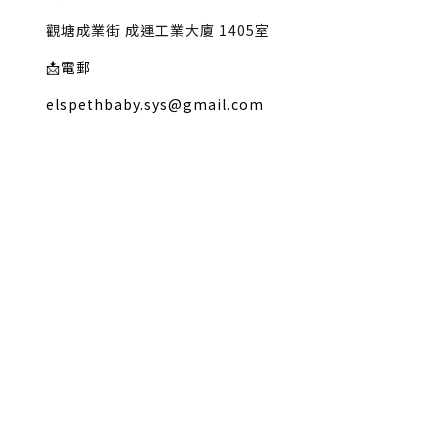
觀塘成業街 成運工業大廈 1405室
📩
電郵
elspethbaby.sys@gmail.com