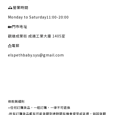
🕰️
營業時間
Monday to Saturday11:00-20:00
🏡
門市地址
觀塘成業街 成運工業大廈 1405室
📩
電郵
elspethbaby.sys@gmail.com
關於我們
條款與細則
⭐任何訂購貨品，一經訂購，一律不可退換
-所有訂購貨品都有可能貨期到達時間有機會提早或延遲，如因貨期