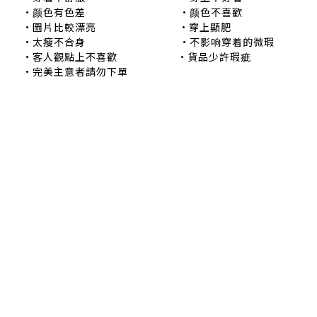
•颜色有色差 •颜色不喜歡
•圖片比較漂亮 •穿上顯肥
•太瘦不合身 •不影响穿着的微瑕
•客人觀點上不喜歡 •貨品少許瑕疵
•完美主意者請勿下單