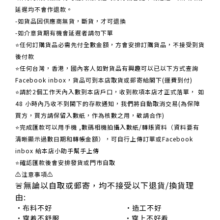
延遲均不會作退款。
-如貨品因供應商無貨，斷貨，才可退換
-如介意貨期有機會延遲者請勿下單
⭐任何訂購貨品必需先付全數金額，方會安排訂購貨品，不接受到貨
後付款
⭐任何台灣，香港，國內客人如對貨品有興趣可以已以下方式查詢
Facebook inbox，貨品可到本店取貨或郵寄給閣下(運費到付)
​​⭐請於2個工作天內入數到本店戶口，收到款項本店才正式落單， 如
48 小時內乃收不到閣下的存款通知，我們將自動取消交易(為保障
買方，買方請保留入數紙，作為核數之用，敬請合作)
⭐完成匯款可以用手機 ,數碼相機拍攝入數紙/轉賬資料（資料要有
清晰顯示過數日期和轉帳金額），可自行上傳訂單或Facebook
inbox 給本店小助手幫手上傳
⭐確認匯款後會安排發貨或門市自取
⚠注意事項⚠
🚨無論以自取或郵寄，均不接受以下退貨/換貨理
由:
•布料不好 •造工不好
•穿着不舒服 •穿上不好看