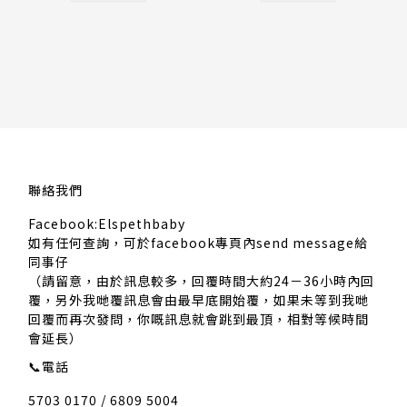
聯絡我們
Facebook:Elspethbaby
如有任何查詢，可於facebook專頁內send message給
同事仔
（請留意，由於訊息較多，回覆時間大約24－36小時內回
覆，另外我哋覆訊息會由最早底開始覆，如果未等到我哋
回覆而再次發問，你嘅訊息就會跳到最頂，相對等候時間
會延長）
📞
電話
5703 0170 / 6809 5004