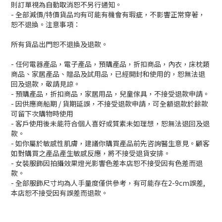
則訂單視為自動取消恕不另行通知。
- 全部減價/特價貨品均有可能有機會有瑕疵，不影響正常穿著，
恕不退換。注意事項：
所有貨品出門恕不退換及退款。
- 任何電器產品，電子產品，預購產品，折扣商品，內衣，床枕類
商品、家居產品、贈品及試用品，已經開封和使用的，恕無法退
回及退款，敬請見諒。
- 預購產品，折扣商品，家居用品，兒童傢具，不接受退款申請。
- 因供應商船期 / 貨期延誤，不接受退款申請，可全額退款於餘款
可留下次購物時使用
- 客戶使用後未能符合個人喜好或質素未如理想，恕無法退回及退
款。
- 如你屬於敏感性肌膚，建議你購買產品前先咨詢醫生意見。顧客
如對購買之產品產生敏感反應，將不接受退貨安排。
- 女裝服飾因拍攝效果燈光影響色差本店恕不接受因有色差而退
款。
- 全部服飾尺寸均為人手量度僅供參考，有可能存在2-9cm誤差,
本店恕不接受因有誤差而退款。