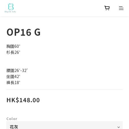
OP16 G
胸圍60'
杉長26'
腰圍26'-32’
坐圍42'
褲長18'
HK$148.00
Color