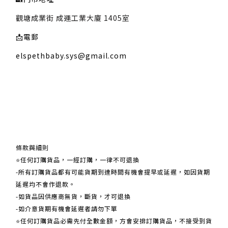
觀塘成業街 成運工業大廈 1405室
📩
電郵
elspethbaby.sys@gmail.com
關於我們
條款與細則
⭐任何訂購貨品，一經訂購，一律不可退換
-所有訂購貨品都有可能貨期到達時間有機會提早或延遲，如因貨期
延遲均不會作退款。
-如貨品因供應商無貨，斷貨，才可退換
-如介意貨期有機會延遲者請勿下單
⭐任何訂購貨品必需先付全數金額，方會安排訂購貨品，不接受到貨