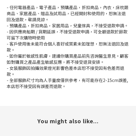
- 任何電器產品，電子產品，預購產品，折扣商品，內衣，床枕類
商品、家居產品、贈品及試用品，已經開封和使用的，恕無法退
回及退款，敬請見諒。
- 預購產品，折扣商品，家居用品，兒童傢具，不接受退款申請。
- 因供應商船期 / 貨期延誤，不接受退款申請，可全額退款於餘款
可留下次購物時使用
- 客戶使用後未能符合個人喜好或質素未如理想，恕無法退回及退
款。
- 如你屬於敏感性肌膚，建議你購買產品前先咨詢醫生意見。顧客
如對購買之產品產生敏感反應，將不接受退貨安排。
- 女裝服飾因拍攝效果燈光影響色差本店恕不接受因有色差而退
款。
- 全部服飾尺寸均為人手量度僅供參考，有可能存在2-15cm誤差,
本店恕不接受因有誤差而退款。
You might also like...