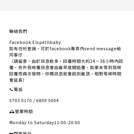
聯絡我們
Facebook:Elspethbaby
如有任何查詢，可於facebook專頁內send message給
同事仔
（請留意，由於訊息較多，回覆時間大約24－36小時內回
覆，另外我哋覆訊息會由最早底開始覆，如果未等到我哋
回覆而再次發問，你嘅訊息就會跳到最頂，相對等候時間
會延長）
📞
電話
5703 0170 / 6809 5004
🕰️
營業時間
Monday to Saturday11:00-20:00
🏡
門市地址