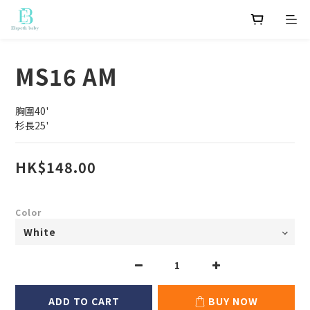
MS16 AM
胸圍40'
杉長25'
HK$148.00
Color
ADD TO CART
BUY NOW