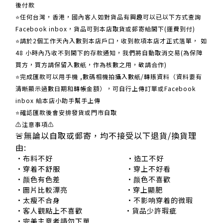
後付款
⭐任何台灣，香港，國內客人如對貨品有興趣可以已以下方式查詢
Facebook inbox，貨品可到本店取貨或郵寄給閣下(運費到付)
​​⭐請於2個工作天內入數到本店戶口，收到款項本店才正式落單， 如
48 小時內乃收不到閣下的存款通知，我們將自動取消交易(為保障
買方，買方請保留入數紙，作為核數之用，敬請合作)
⭐完成匯款可以用手機 ,數碼相機拍攝入數紙/轉賬資料（資料要有
清晰顯示過數日期和轉帳金額），可自行上傳訂單或Facebook
inbox 給本店小助手幫手上傳
⭐確認匯款後會安排發貨或門市自取
⚠注意事項⚠
🚨無論以自取或郵寄，均不接受以下退貨/換貨理
由:
•布料不好 •造工不好
•穿着不舒服 •穿上不好看
•颜色有色差 •颜色不喜歡
•圖片比較漂亮 •穿上顯肥
•太瘦不合身 •不影响穿着的微瑕
•客人觀點上不喜歡 •貨品少許瑕疵
•完美主意者請勿下單