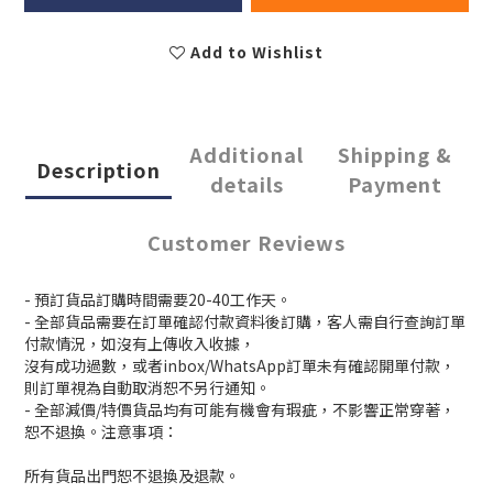
Add to Wishlist
Additional
Shipping &
Description
details
Payment
Customer Reviews
- 預訂貨品訂購時間需要20-40工作天。
- 全部貨品需要在訂單確認付款資料後訂購，客人需自行查詢訂單
付款情況，如沒有上傳收入收據，
沒有成功過數，或者inbox/WhatsApp訂單未有確認開單付款，
則訂單視為自動取消恕不另行通知。
- 全部減價/特價貨品均有可能有機會有瑕疵，不影響正常穿著，
恕不退換。注意事項：
所有貨品出門恕不退換及退款。