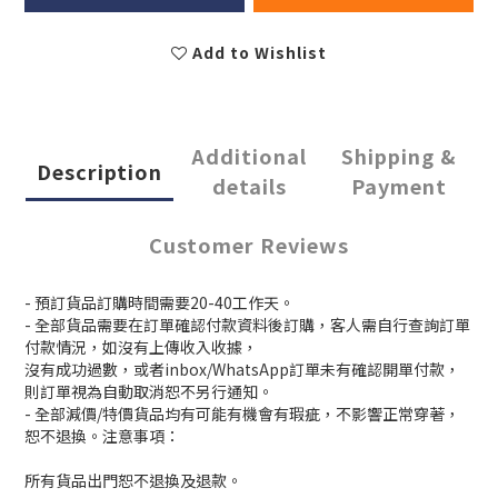
Add to Wishlist
Additional
Shipping &
Description
details
Payment
Customer Reviews
- 預訂貨品訂購時間需要20-40工作天。
- 全部貨品需要在訂單確認付款資料後訂購，客人需自行查詢訂單
付款情況，如沒有上傳收入收據，
沒有成功過數，或者inbox/WhatsApp訂單未有確認開單付款，
則訂單視為自動取消恕不另行通知。
- 全部減價/特價貨品均有可能有機會有瑕疵，不影響正常穿著，
恕不退換。注意事項：
所有貨品出門恕不退換及退款。