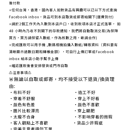
後付款
⭐任何台灣，香港，國內客人如對貨品有興趣可以已以下方式查詢
Facebook inbox，貨品可到本店取貨或郵寄給閣下(運費到付)
​​⭐請於2個工作天內入數到本店戶口，收到款項本店才正式落單， 如
48 小時內乃收不到閣下的存款通知，我們將自動取消交易(為保障
買方，買方請保留入數紙，作為核數之用，敬請合作)
⭐完成匯款可以用手機 ,數碼相機拍攝入數紙/轉賬資料（資料要有
清晰顯示過數日期和轉帳金額），可自行上傳訂單或Facebook
inbox 給本店小助手幫手上傳
⭐確認匯款後會安排發貨或門市自取
⚠注意事項⚠
🚨無論以自取或郵寄，均不接受以下退貨/換貨理
由:
•布料不好 •造工不好
•穿着不舒服 •穿上不好看
•颜色有色差 •颜色不喜歡
•圖片比較漂亮 •穿上顯肥
•太瘦不合身 •不影响穿着的微瑕
•客人觀點上不喜歡 •貨品少許瑕疵
•完美主意者請勿下單