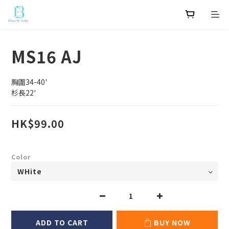
MS16 AJ
胸圍34-40'
杉長22'
HK$99.00
Color
ADD TO CART
BUY NOW