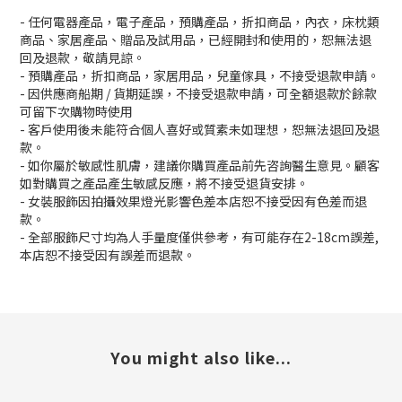
- 任何電器產品，電子產品，預購產品，折扣商品，內衣，床枕類
商品、家居產品、贈品及試用品，已經開封和使用的，恕無法退
回及退款，敬請見諒。
- 預購產品，折扣商品，家居用品，兒童傢具，不接受退款申請。
- 因供應商船期 / 貨期延誤，不接受退款申請，可全額退款於餘款
可留下次購物時使用
- 客戶使用後未能符合個人喜好或質素未如理想，恕無法退回及退
款。
- 如你屬於敏感性肌膚，建議你購買產品前先咨詢醫生意見。顧客
如對購買之產品產生敏感反應，將不接受退貨安排。
- 女裝服飾因拍攝效果燈光影響色差本店恕不接受因有色差而退
款。
- 全部服飾尺寸均為人手量度僅供參考，有可能存在2-18cm誤差,
本店恕不接受因有誤差而退款。
You might also like...