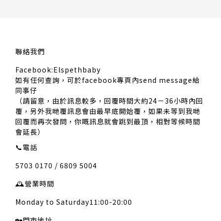
聯絡我們
Facebook:Elspethbaby
如有任何查詢，可於facebook專頁內send message給
同事仔
（請留意，由於訊息較多，回覆時間大約24－36小時內回
覆，另外我哋覆訊息會由最早底開始覆，如果未等到我哋
回覆而再次發問，你嘅訊息就會跳到最頂，相對等候時間
會延長）
📞
電話
5703 0170 / 6809 5004
🕰️
營業時間
Monday to Saturday11:00-20:00
🏡
門市地址