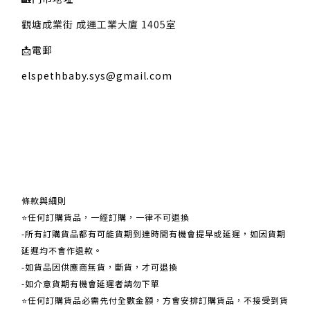
觀塘成業街 成運工業大廈 1405室
📩
電郵
elspethbaby.sys@gmail.com
關於我們
條款與細則
⭐任何訂購貨品，一經訂購，一律不可退換
-所有訂購貨品都有可能貨期到達時間有機會提早或延遲，如因貨期
延遲均不會作退款。
-如貨品因供應商無貨，斷貨，才可退換
-如介意貨期有機會延遲者請勿下單
⭐任何訂購貨品必需先付全數金額，方會安排訂購貨品，不接受到貨