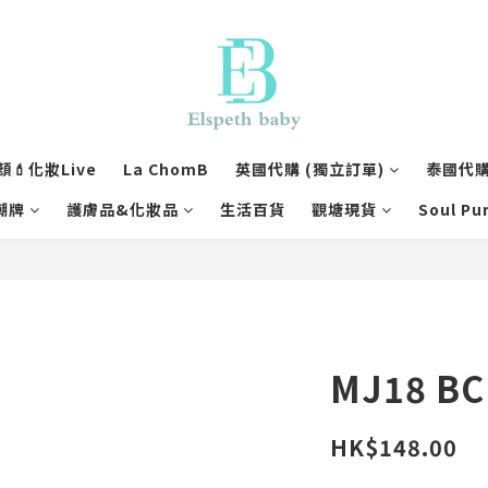
💄化妝Live
La ChomB
英國代購 (獨立訂單)
泰國代購 
潮牌
護膚品&化妝品
生活百貨
觀塘現貨
Soul Pu
MJ18 BC
HK$148.00