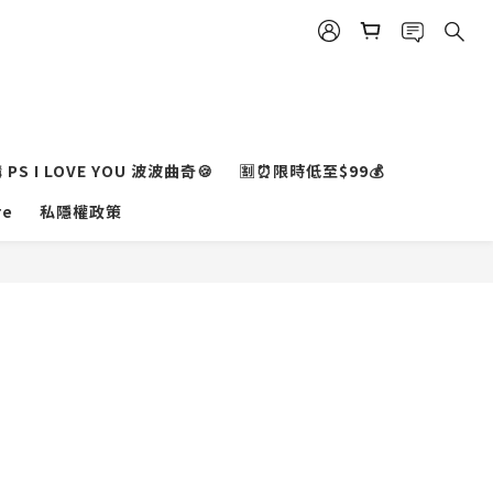
PS I LOVE YOU 波波曲奇🍪
🈹⏰限時低至$99💰
re
私隱權政策
BUY NOW