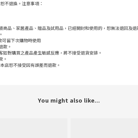
，恕不退換。注意事項：
枕類商品、家居產品、贈品及試用品，已經開封和使用的，恕無法退回及退
。
餘款可留下次購物時使用
退款。
顧客如對購買之產品產生敏感反應，將不接受退貨安排。
款。
差,本店恕不接受因有誤差而退款。
You might also like...