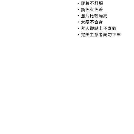
•穿着不舒服 •
•颜色有色差 •
•圖片比較漂亮 
•太瘦不合身 •
•客人觀點上不喜歡 
•完美主意者請勿下單
退換貨政策
|
條款及細則
| 2024 © EB ElspethBaby