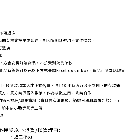
不可退換
時間有機會提早或延遲，如因貨期延遲均不會作退款。
可退換
單
額，方會安排訂購貨品，不接受到貨後付款
品有興趣可以已以下方式查詢Facebook inbox，貨品可到本店取貨
戶口，收到款項本店才正式落單， 如 48 小時內乃收不到閣下的存款通
買方，買方請保留入數紙，作為核數之用，敬請合作)
機拍攝入數紙/轉賬資料（資料要有清晰顯示過數日期和轉帳金額），可
box 給本店小助手幫手上傳
取
不接受以下退貨/換貨理由:
造工不好