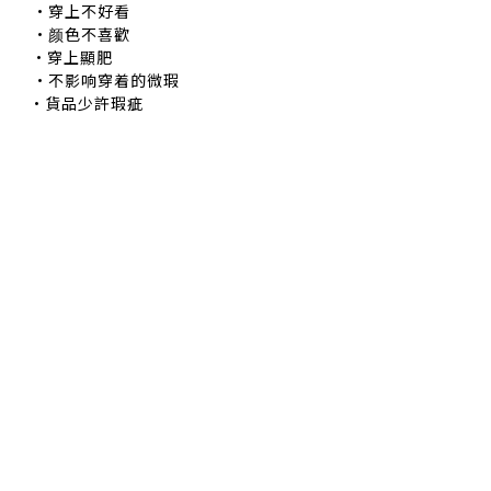
穿上不好看
颜色不喜歡
•穿上顯肥
不影响穿着的微瑕
•貨品少許瑕疵