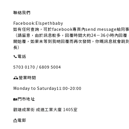
聯絡我們
Facebook:Elspethbaby
如有任何查詢，可於facebook專頁內send message給同
（請留意，由於訊息較多，回覆時間大約24－36小時內回
開始覆，如果未等到我哋回覆而再次發問，你嘅訊息就會跳
長）
📞
電話
5703 0170 / 6809 5004
🕰️
營業時間
Monday to Saturday11:00-20:00
🏡
門市地址
觀塘成業街 成運工業大廈 1405室
📩
電郵