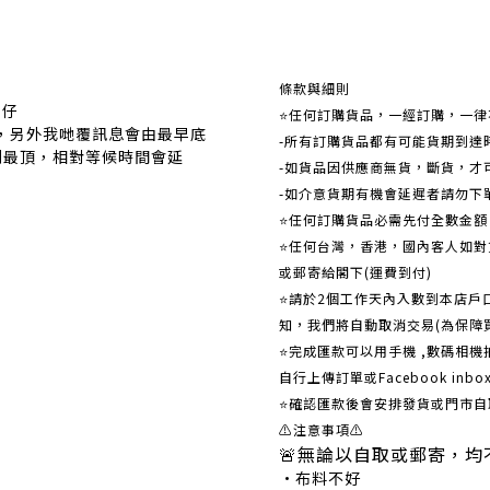
關於我們
條款與細則
事仔
⭐任何訂購貨品，一經訂購，一律
覆，另外我哋覆訊息會由最早底
-所有訂購貨品都有可能貨期到達
到最頂，相對等候時間會延
-如貨品因供應商無貨，斷貨，才
-如介意貨期有機會延遲者請勿下
⭐任何訂購貨品必需先付全數金
⭐任何台灣，香港，國內客人如對貨
或郵寄給閣下(運費到付)
​​⭐請於2個工作天內入數到本店
知，我們將自動取消交易(為保障
⭐完成匯款可以用手機 ,數碼相
自行上傳訂單或Facebook in
⭐確認匯款後會安排發貨或門市自
⚠注意事項⚠
🚨無論以自取或郵寄，均
•布料不好 •