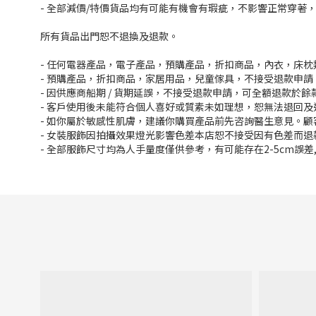
- 全部減價/特價貨品均有可能有機會有瑕疵，不影響正常穿著
所有貨品出門恕不退換及退款。
- 任何電器產品，電子產品，預購產品，折扣商品，內衣，床
- 預購產品，折扣商品，家居用品，兒童傢具，不接受退款申請
- 因供應商船期 / 貨期延誤，不接受退款申請，可全額退款於
- 客戶使用後未能符合個人喜好或質素未如理想，恕無法退回及
- 如你屬於敏感性肌膚，建議你購買產品前先咨詢醫生意見。
- 女裝服飾因拍攝效果燈光影響色差本店恕不接受因有色差而退
- 全部服飾尺寸均為人手量度僅供參考，有可能存在2-5cm誤