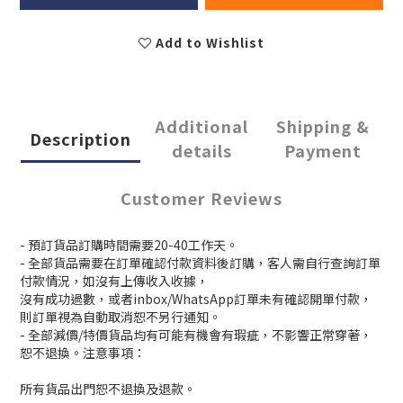
Add to Wishlist
Additional
Shipping &
Description
details
Payment
Customer Reviews
- 預訂貨品訂購時間需要20-40工作天。
- 全部貨品需要在訂單確認付款資料後訂購，客人需自行查詢訂單
付款情況，如沒有上傳收入收據，
沒有成功過數，或者inbox/WhatsApp訂單未有確認開單付款，
則訂單視為自動取消恕不另行通知。
- 全部減價/特價貨品均有可能有機會有瑕疵，不影響正常穿著，
恕不退換。注意事項：
所有貨品出門恕不退換及退款。