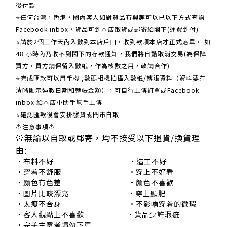
後付款
⭐任何台灣，香港，國內客人如對貨品有興趣可以已以下方式查詢
Facebook inbox，貨品可到本店取貨或郵寄給閣下(運費到付)
​​⭐請於2個工作天內入數到本店戶口，收到款項本店才正式落單， 如
48 小時內乃收不到閣下的存款通知，我們將自動取消交易(為保障
買方，買方請保留入數紙，作為核數之用，敬請合作)
⭐完成匯款可以用手機 ,數碼相機拍攝入數紙/轉賬資料（資料要有
清晰顯示過數日期和轉帳金額），可自行上傳訂單或Facebook
inbox 給本店小助手幫手上傳
⭐確認匯款後會安排發貨或門市自取
⚠注意事項⚠
🚨無論以自取或郵寄，均不接受以下退貨/換貨理
由:
•布料不好 •造工不好
•穿着不舒服 •穿上不好看
•颜色有色差 •颜色不喜歡
•圖片比較漂亮 •穿上顯肥
•太瘦不合身 •不影响穿着的微瑕
•客人觀點上不喜歡 •貨品少許瑕疵
•完美主意者請勿下單