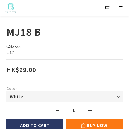
MJ18 B
C:32-38
L:17
HK$99.00
Color
ADD TO CART
BUY NOW