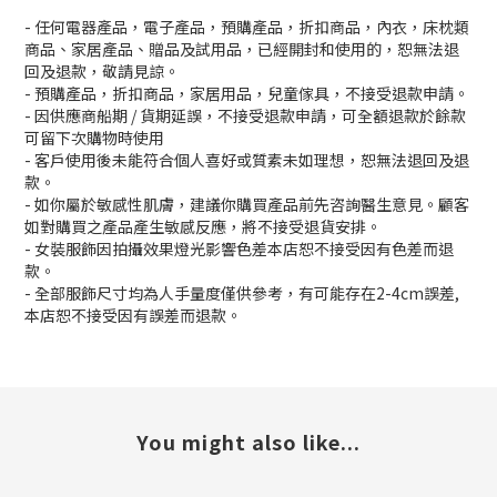
- 任何電器產品，電子產品，預購產品，折扣商品，內衣，床枕類
商品、家居產品、贈品及試用品，已經開封和使用的，恕無法退
回及退款，敬請見諒。
- 預購產品，折扣商品，家居用品，兒童傢具，不接受退款申請。
- 因供應商船期 / 貨期延誤，不接受退款申請，可全額退款於餘款
可留下次購物時使用
- 客戶使用後未能符合個人喜好或質素未如理想，恕無法退回及退
款。
- 如你屬於敏感性肌膚，建議你購買產品前先咨詢醫生意見。顧客
如對購買之產品產生敏感反應，將不接受退貨安排。
- 女裝服飾因拍攝效果燈光影響色差本店恕不接受因有色差而退
款。
- 全部服飾尺寸均為人手量度僅供參考，有可能存在2-4cm誤差,
本店恕不接受因有誤差而退款。
You might also like...