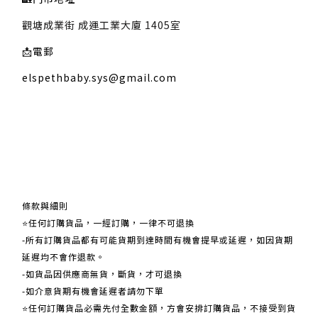
觀塘成業街 成運工業大廈 1405室
📩
電郵
elspethbaby.sys@gmail.com
關於我們
條款與細則
⭐任何訂購貨品，一經訂購，一律不可退換
-所有訂購貨品都有可能貨期到達時間有機會提早或延遲，如因貨期
延遲均不會作退款。
-如貨品因供應商無貨，斷貨，才可退換
-如介意貨期有機會延遲者請勿下單
⭐任何訂購貨品必需先付全數金額，方會安排訂購貨品，不接受到貨