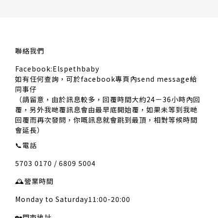
聯絡我們
Facebook:Elspethbaby
如有任何查詢，可於facebook專頁內send message給
同事仔
（請留意，由於訊息較多，回覆時間大約24－36小時內回
覆，另外我哋覆訊息會由最早底開始覆，如果未等到我哋
回覆而再次發問，你嘅訊息就會跳到最頂，相對等候時間
會延長）
📞
電話
5703 0170 / 6809 5004
🕰️
營業時間
Monday to Saturday11:00-20:00
🏡
門市地址