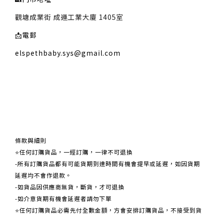
觀塘成業街 成運工業大廈 1405室
📩
電郵
elspethbaby.sys@gmail.com
關於我們
條款與細則
⭐任何訂購貨品，一經訂購，一律不可退換
-所有訂購貨品都有可能貨期到達時間有機會提早或延遲，如因貨期
延遲均不會作退款。
-如貨品因供應商無貨，斷貨，才可退換
-如介意貨期有機會延遲者請勿下單
⭐任何訂購貨品必需先付全數金額，方會安排訂購貨品，不接受到貨