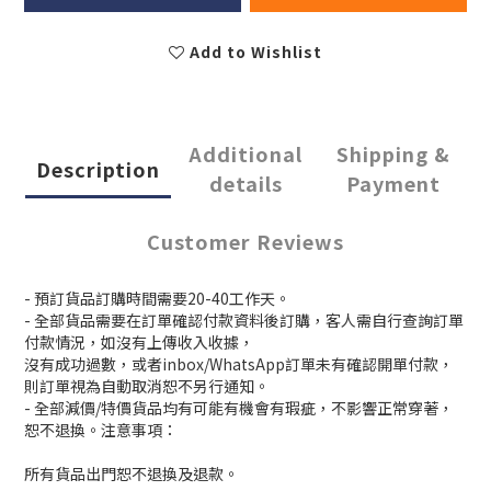
Add to Wishlist
Additional
Shipping &
Description
details
Payment
Customer Reviews
- 預訂貨品訂購時間需要20-40工作天。
- 全部貨品需要在訂單確認付款資料後訂購，客人需自行查詢訂單
付款情況，如沒有上傳收入收據，
沒有成功過數，或者inbox/WhatsApp訂單未有確認開單付款，
則訂單視為自動取消恕不另行通知。
- 全部減價/特價貨品均有可能有機會有瑕疵，不影響正常穿著，
恕不退換。注意事項：
所有貨品出門恕不退換及退款。