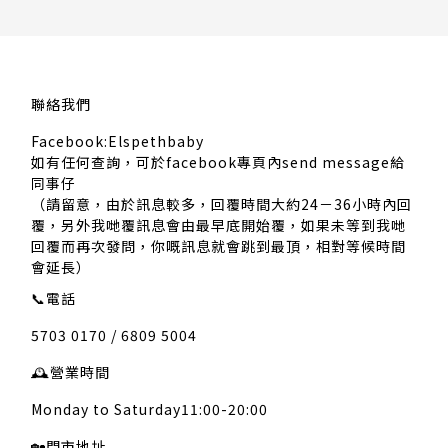
聯絡我們
Facebook:Elspethbaby
如有任何查詢，可於facebook專頁內send message給
同事仔
（請留意，由於訊息較多，回覆時間大約24－36小時內回
覆，另外我哋覆訊息會由最早底開始覆，如果未等到我哋
回覆而再次發問，你嘅訊息就會跳到最頂，相對等候時間
會延長）
📞
電話
5703 0170 / 6809 5004
🕰️
營業時間
Monday to Saturday11:00-20:00
🏡
門市地址