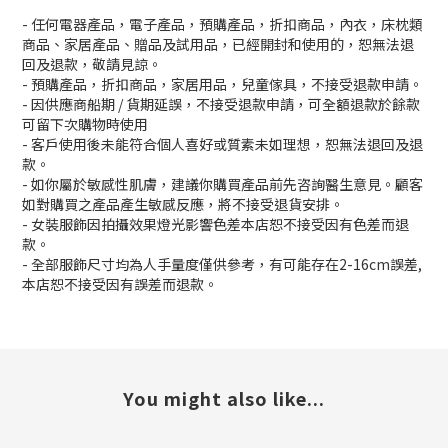
- 任何電器產品，電子產品，預購產品，折扣商品，內衣，床枕類
商品、家居產品、贈品及試用品，已經開封和使用的，恕無法退
回及退款，敬請見諒。
- 預購產品，折扣商品，家居用品，兒童傢具，不接受退款申請。
- 因供應商船期 / 貨期延誤，不接受退款申請，可全額退款於餘款
可留下次購物時使用
- 客戶使用後未能符合個人喜好或質素未如理想，恕無法退回及退
款。
- 如你屬於敏感性肌膚，建議你購買產品前先咨詢醫生意見。顧客
如對購買之產品產生敏感反應，將不接受退貨安排。
- 女裝服飾因拍攝效果燈光影響色差本店恕不接受因有色差而退
款。
- 全部服飾尺寸均為人手量度僅供參考，有可能存在2-16cm誤差,
本店恕不接受因有誤差而退款。
You might also like...