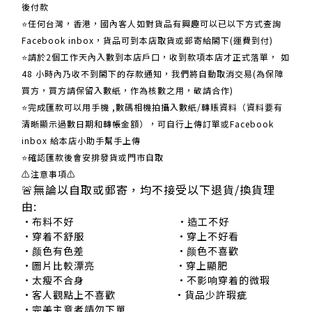
後付款
⭐任何台灣，香港，國內客人如對貨品有興趣可以已以下方式查詢
Facebook inbox，貨品可到本店取貨或郵寄給閣下(運費到付)
​​⭐請於2個工作天內入數到本店戶口，收到款項本店才正式落單， 如
48 小時內乃收不到閣下的存款通知，我們將自動取消交易(為保障
買方，買方請保留入數紙，作為核數之用，敬請合作)
⭐完成匯款可以用手機 ,數碼相機拍攝入數紙/轉賬資料（資料要有
清晰顯示過數日期和轉帳金額），可自行上傳訂單或Facebook
inbox 給本店小助手幫手上傳
⭐確認匯款後會安排發貨或門市自取
⚠注意事項⚠
🚨無論以自取或郵寄，均不接受以下退貨/換貨理
由:
•布料不好 •造工不好
•穿着不舒服 •穿上不好看
•颜色有色差 •颜色不喜歡
•圖片比較漂亮 •穿上顯肥
•太瘦不合身 •不影响穿着的微瑕
•客人觀點上不喜歡 •貨品少許瑕疵
•完美主意者請勿下單