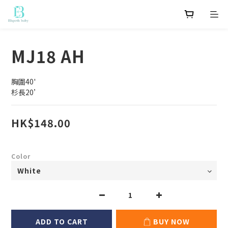
MJ18 AH
胸圍40'
杉長20’
HK$148.00
Color
ADD TO CART
BUY NOW