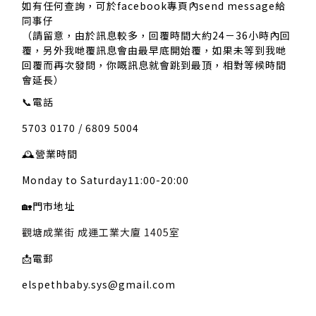
如有任何查詢，可於facebook專頁內send message給
同事仔
（請留意，由於訊息較多，回覆時間大約24－36小時內回
覆，另外我哋覆訊息會由最早底開始覆，如果未等到我哋
回覆而再次發問，你嘅訊息就會跳到最頂，相對等候時間
會延長）
📞
電話
5703 0170 / 6809 5004
🕰️
營業時間
Monday to Saturday11:00-20:00
🏡
門市地址
觀塘成業街 成運工業大廈 1405室
📩
電郵
elspethbaby.sys@gmail.com