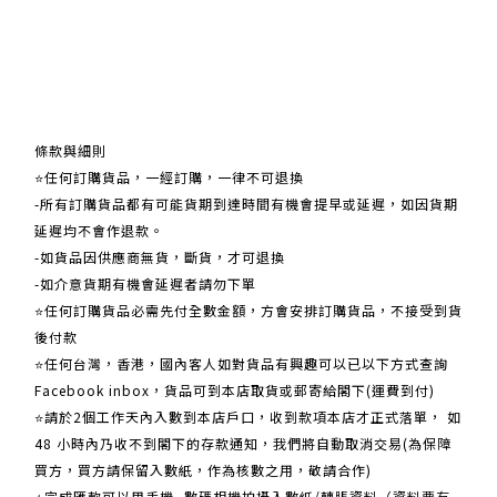
關於我們
條款與細則
⭐任何訂購貨品，一經訂購，一律不可退換
-所有訂購貨品都有可能貨期到達時間有機會提早或延遲，如因貨期
延遲均不會作退款。
-如貨品因供應商無貨，斷貨，才可退換
-如介意貨期有機會延遲者請勿下單
⭐任何訂購貨品必需先付全數金額，方會安排訂購貨品，不接受到貨
後付款
⭐任何台灣，香港，國內客人如對貨品有興趣可以已以下方式查詢
Facebook inbox，貨品可到本店取貨或郵寄給閣下(運費到付)
​​⭐請於2個工作天內入數到本店戶口，收到款項本店才正式落單， 如
48 小時內乃收不到閣下的存款通知，我們將自動取消交易(為保障
買方，買方請保留入數紙，作為核數之用，敬請合作)
⭐完成匯款可以用手機 ,數碼相機拍攝入數紙/轉賬資料（資料要有