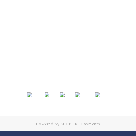
退換貨政策
|
條款及細則
| 2024 © EB ElspethBaby
Powered by
SHOPLINE Payments