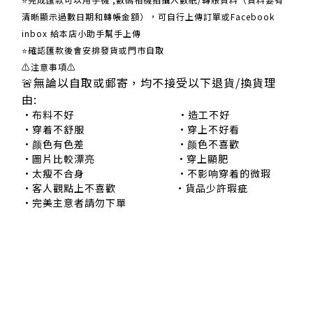
清晰顯示過數日期和轉帳金額），可自行上傳訂單或Facebook
inbox 給本店小助手幫手上傳
⭐確認匯款後會安排發貨或門市自取
⚠注意事項⚠
🚨無論以自取或郵寄，均不接受以下退貨/換貨理
由:
•布料不好 •造工不好
•穿着不舒服 •穿上不好看
•颜色有色差 •颜色不喜歡
•圖片比較漂亮 •穿上顯肥
•太瘦不合身 •不影响穿着的微瑕
•客人觀點上不喜歡 •貨品少許瑕疵
•完美主意者請勿下單