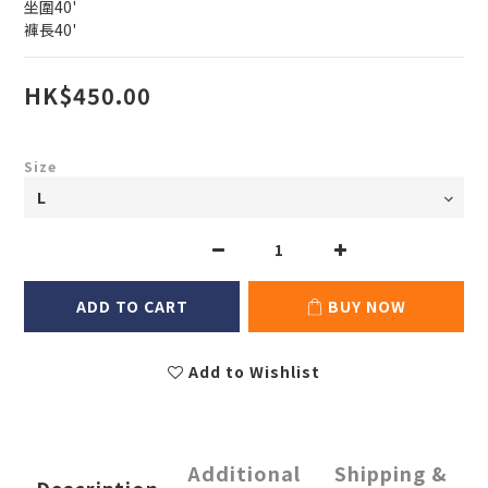
坐圍40'
褲長40'
HK$450.00
Size
ADD TO CART
BUY NOW
Add to Wishlist
Additional
Shipping &
Description