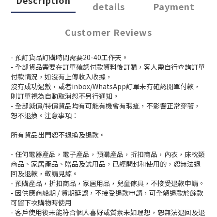
details
Payment
Customer Reviews
- 預訂貨品訂購時間需要20-40工作天。
- 全部貨品需要在訂單確認付款資料後訂購，客人需自行查詢訂單
付款情況，如沒有上傳收入收據，
沒有成功過數，或者inbox/WhatsApp訂單未有確認開單付款，
則訂單視為自動取消恕不另行通知。
- 全部減價/特價貨品均有可能有機會有瑕疵，不影響正常穿著，
恕不退換。注意事項：
所有貨品出門恕不退換及退款。
- 任何電器產品，電子產品，預購產品，折扣商品，內衣，床枕類
商品、家居產品、贈品及試用品，已經開封和使用的，恕無法退
回及退款，敬請見諒。
- 預購產品，折扣商品，家居用品，兒童傢具，不接受退款申請。
- 因供應商船期 / 貨期延誤，不接受退款申請，可全額退款於餘款
可留下次購物時使用
- 客戶使用後未能符合個人喜好或質素未如理想，恕無法退回及退