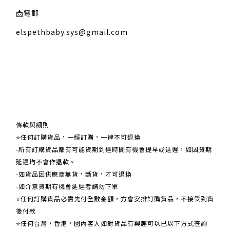
📩
電郵
elspethbaby.sys@gmail.com
關於我們
條款與細則
⭐任何訂購貨品，一經訂購，一律不可退換
-所有訂購貨品都有可能貨期到達時間有機會提早或延遲，如因貨期
延遲均不會作退款。
-如貨品因供應商無貨，斷貨，才可退換
-如介意貨期有機會延遲者請勿下單
⭐任何訂購貨品必需先付全數金額，方會安排訂購貨品，不接受到貨
後付款
⭐任何台灣，香港，國內客人如對貨品有興趣可以已以下方式查詢