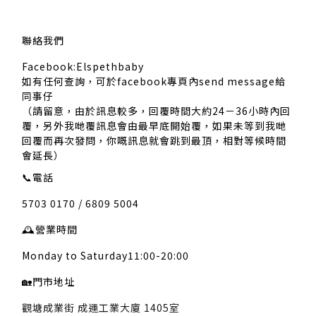
聯絡我們
Facebook:Elspethbaby
如有任何查詢，可於facebook專頁內send message給
同事仔
（請留意，由於訊息較多，回覆時間大約24－36小時內回
覆，另外我哋覆訊息會由最早底開始覆，如果未等到我哋
回覆而再次發問，你嘅訊息就會跳到最頂，相對等候時間
會延長）
📞
電話
5703 0170 / 6809 5004
🕰️
營業時間
Monday to Saturday11:00-20:00
🏡
門市地址
觀塘成業街 成運工業大廈 1405室