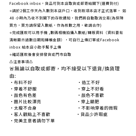
Facebook inbox，貨品可到本店取貨或郵寄給閣下(運費到付)
​​⭐請於2個工作天內入數到本店戶口，收到款項本店才正式落單， 如
48 小時內乃收不到閣下的存款通知，我們將自動取消交易(為保障
買方，買方請保留入數紙，作為核數之用，敬請合作)
⭐完成匯款可以用手機 ,數碼相機拍攝入數紙/轉賬資料（資料要有
清晰顯示過數日期和轉帳金額），可自行上傳訂單或Facebook
inbox 給本店小助手幫手上傳
⭐確認匯款後會安排發貨或門市自取
⚠注意事項⚠
🚨無論以自取或郵寄，均不接受以下退貨/換貨理
由:
•布料不好 •造工不好
•穿着不舒服 •穿上不好看
•颜色有色差 •颜色不喜歡
•圖片比較漂亮 •穿上顯肥
•太瘦不合身 •不影响穿着的微瑕
•客人觀點上不喜歡 •貨品少許瑕疵
•完美主意者請勿下單