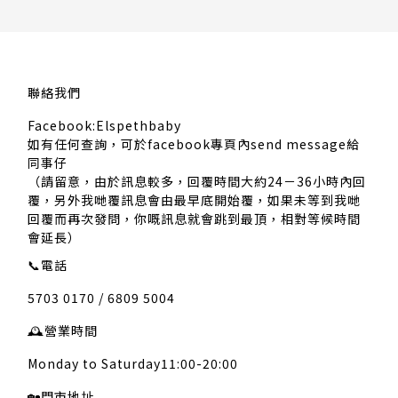
聯絡我們
Facebook:Elspethbaby
如有任何查詢，可於facebook專頁內send message給
同事仔
（請留意，由於訊息較多，回覆時間大約24－36小時內回
覆，另外我哋覆訊息會由最早底開始覆，如果未等到我哋
回覆而再次發問，你嘅訊息就會跳到最頂，相對等候時間
會延長）
📞
電話
5703 0170 / 6809 5004
🕰️
營業時間
Monday to Saturday11:00-20:00
🏡
門市地址