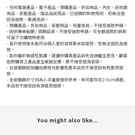
- 任何電器產品，電子產品，預購產品，折扣商品，內衣，床枕類
商品、家居產品、贈品及試用品，已經開封和使用的，恕無法退
回及退款，敬請見諒。
- 預購產品，折扣商品，家居用品，兒童傢具，不接受退款申請。
- 因供應商船期 / 貨期延誤，不接受退款申請，可全額退款於餘款
可留下次購物時使用
- 客戶使用後未能符合個人喜好或質素未如理想，恕無法退回及退
款。
- 如你屬於敏感性肌膚，建議你購買產品前先咨詢醫生意見。顧客
如對購買之產品產生敏感反應，將不接受退貨安排。
- 女裝服飾因拍攝效果燈光影響色差本店恕不接受因有色差而退
款。
- 全部服飾尺寸均為人手量度僅供參考，有可能存在2-5cm誤差,
本店恕不接受因有誤差而退款。
You might also like...