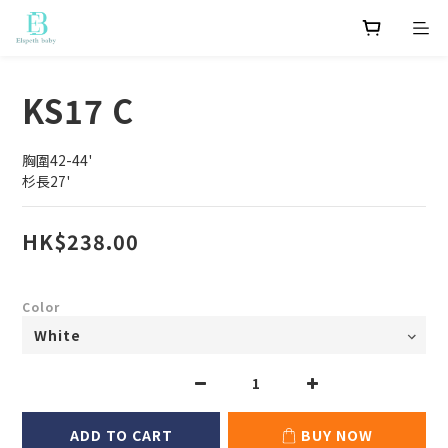
KS17 C
胸圍42-44'
杉長27'
HK$238.00
Color
ADD TO CART
BUY NOW