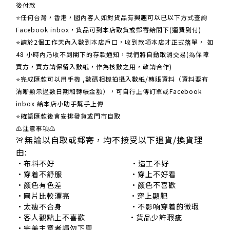
後付款
⭐任何台灣，香港，國內客人如對貨品有興趣可以已以下方式查詢
Facebook inbox，貨品可到本店取貨或郵寄給閣下(運費到付)
​​⭐請於2個工作天內入數到本店戶口，收到款項本店才正式落單， 如
48 小時內乃收不到閣下的存款通知，我們將自動取消交易(為保障
買方，買方請保留入數紙，作為核數之用，敬請合作)
⭐完成匯款可以用手機 ,數碼相機拍攝入數紙/轉賬資料（資料要有
清晰顯示過數日期和轉帳金額），可自行上傳訂單或Facebook
inbox 給本店小助手幫手上傳
⭐確認匯款後會安排發貨或門市自取
⚠注意事項⚠
🚨無論以自取或郵寄，均不接受以下退貨/換貨理
由:
•布料不好 •造工不好
•穿着不舒服 •穿上不好看
•颜色有色差 •颜色不喜歡
•圖片比較漂亮 •穿上顯肥
•太瘦不合身 •不影响穿着的微瑕
•客人觀點上不喜歡 •貨品少許瑕疵
•完美主意者請勿下單