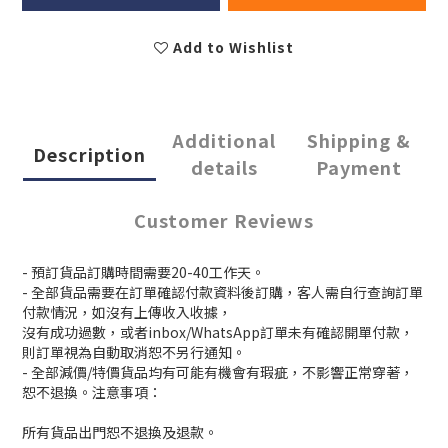
Add to Wishlist
Additional
Shipping &
Description
details
Payment
Customer Reviews
- 預訂貨品訂購時間需要20-40工作天。
- 全部貨品需要在訂單確認付款資料後訂購，客人需自行查詢訂單
付款情況，如沒有上傳收入收據，
沒有成功過數，或者inbox/WhatsApp訂單未有確認開單付款，
則訂單視為自動取消恕不另行通知。
- 全部減價/特價貨品均有可能有機會有瑕疵，不影響正常穿著，
恕不退換。注意事項：
所有貨品出門恕不退換及退款。