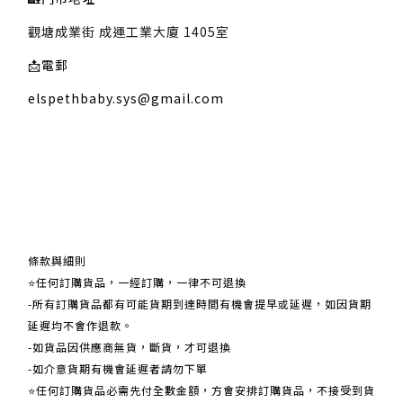
觀塘成業街 成運工業大廈 1405室
📩
電郵
elspethbaby.sys@gmail.com
關於我們
條款與細則
⭐任何訂購貨品，一經訂購，一律不可退換
-所有訂購貨品都有可能貨期到達時間有機會提早或延遲，如因貨期
延遲均不會作退款。
-如貨品因供應商無貨，斷貨，才可退換
-如介意貨期有機會延遲者請勿下單
⭐任何訂購貨品必需先付全數金額，方會安排訂購貨品，不接受到貨