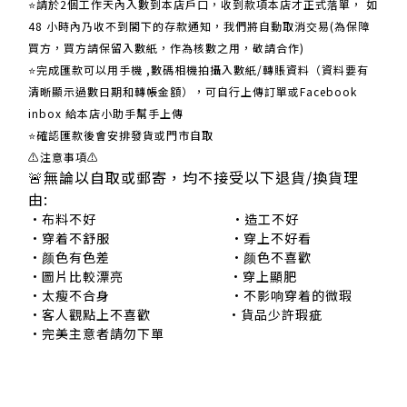
​​⭐請於2個工作天內入數到本店戶口，收到款項本店才正式落單， 如
48 小時內乃收不到閣下的存款通知，我們將自動取消交易(為保障
買方，買方請保留入數紙，作為核數之用，敬請合作)
⭐完成匯款可以用手機 ,數碼相機拍攝入數紙/轉賬資料（資料要有
清晰顯示過數日期和轉帳金額），可自行上傳訂單或Facebook
inbox 給本店小助手幫手上傳
⭐確認匯款後會安排發貨或門市自取
⚠注意事項⚠
🚨無論以自取或郵寄，均不接受以下退貨/換貨理
由:
•布料不好 •造工不好
•穿着不舒服 •穿上不好看
•颜色有色差 •颜色不喜歡
•圖片比較漂亮 •穿上顯肥
•太瘦不合身 •不影响穿着的微瑕
•客人觀點上不喜歡 •貨品少許瑕疵
•完美主意者請勿下單