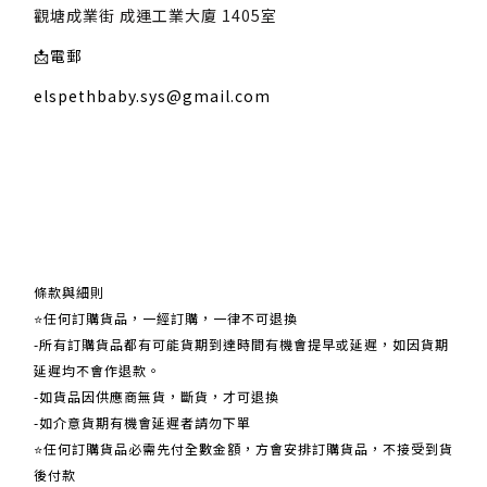
觀塘成業街 成運工業大廈 1405室
📩
電郵
elspethbaby.sys@gmail.com
關於我們
條款與細則
⭐任何訂購貨品，一經訂購，一律不可退換
-所有訂購貨品都有可能貨期到達時間有機會提早或延遲，如因貨期
延遲均不會作退款。
-如貨品因供應商無貨，斷貨，才可退換
-如介意貨期有機會延遲者請勿下單
⭐任何訂購貨品必需先付全數金額，方會安排訂購貨品，不接受到貨
後付款