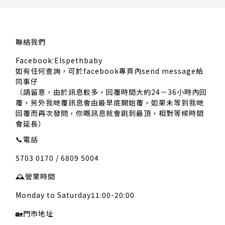
聯絡我們
Facebook:Elspethbaby
如有任何查詢，可於facebook專頁內send message給
同事仔
（請留意，由於訊息較多，回覆時間大約24－36小時內回
覆，另外我哋覆訊息會由最早底開始覆，如果未等到我哋
回覆而再次發問，你嘅訊息就會跳到最頂，相對等候時間
會延長）
📞
電話
5703 0170 / 6809 5004
🕰️
營業時間
Monday to Saturday11:00-20:00
🏡
門市地址