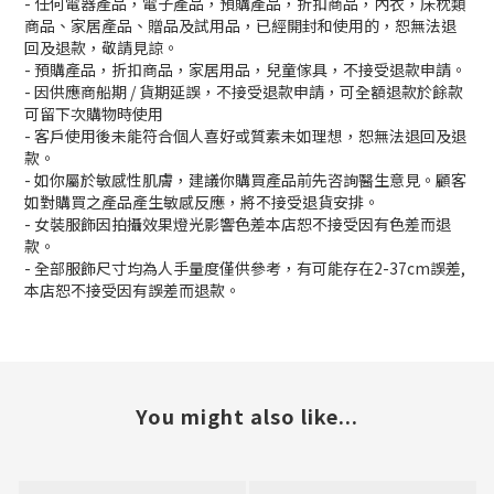
- 任何電器產品，電子產品，預購產品，折扣商品，內衣，床枕類
商品、家居產品、贈品及試用品，已經開封和使用的，恕無法退
回及退款，敬請見諒。
- 預購產品，折扣商品，家居用品，兒童傢具，不接受退款申請。
- 因供應商船期 / 貨期延誤，不接受退款申請，可全額退款於餘款
可留下次購物時使用
- 客戶使用後未能符合個人喜好或質素未如理想，恕無法退回及退
款。
- 如你屬於敏感性肌膚，建議你購買產品前先咨詢醫生意見。顧客
如對購買之產品產生敏感反應，將不接受退貨安排。
- 女裝服飾因拍攝效果燈光影響色差本店恕不接受因有色差而退
款。
- 全部服飾尺寸均為人手量度僅供參考，有可能存在2-37cm誤差,
本店恕不接受因有誤差而退款。
You might also like...