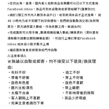
⭐任何台灣，香港，國內客人如對貨品有興趣可以已以下方式查詢
Facebook inbox，貨品可到本店取貨或郵寄給閣下(運費到付)
​​⭐請於2個工作天內入數到本店戶口，收到款項本店才正式落單， 如
48 小時內乃收不到閣下的存款通知，我們將自動取消交易(為保障
買方，買方請保留入數紙，作為核數之用，敬請合作)
⭐完成匯款可以用手機 ,數碼相機拍攝入數紙/轉賬資料（資料要有
清晰顯示過數日期和轉帳金額），可自行上傳訂單或Facebook
inbox 給本店小助手幫手上傳
⭐確認匯款後會安排發貨或門市自取
⚠注意事項⚠
🚨無論以自取或郵寄，均不接受以下退貨/換貨理
由:
•布料不好 •造工不好
•穿着不舒服 •穿上不好看
•颜色有色差 •颜色不喜歡
•圖片比較漂亮 •穿上顯肥
•太瘦不合身 •不影响穿着的微瑕
•客人觀點上不喜歡 •貨品少許瑕疵
•完美主意者請勿下單