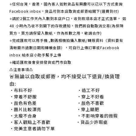
⭐任何台灣，香港，國內客人如對貨品有興趣可以已以下方式查詢
Facebook inbox，貨品可到本店取貨或郵寄給閣下(運費到付)
​​⭐請於2個工作天內入數到本店戶口，收到款項本店才正式落單， 如
48 小時內乃收不到閣下的存款通知，我們將自動取消交易(為保障
買方，買方請保留入數紙，作為核數之用，敬請合作)
⭐完成匯款可以用手機 ,數碼相機拍攝入數紙/轉賬資料（資料要有
清晰顯示過數日期和轉帳金額），可自行上傳訂單或Facebook
inbox 給本店小助手幫手上傳
⭐確認匯款後會安排發貨或門市自取
⚠注意事項⚠
🚨無論以自取或郵寄，均不接受以下退貨/換貨理
由:
•布料不好 •造工不好
•穿着不舒服 •穿上不好看
•颜色有色差 •颜色不喜歡
•圖片比較漂亮 •穿上顯肥
•太瘦不合身 •不影响穿着的微瑕
•客人觀點上不喜歡 •貨品少許瑕疵
•完美主意者請勿下單