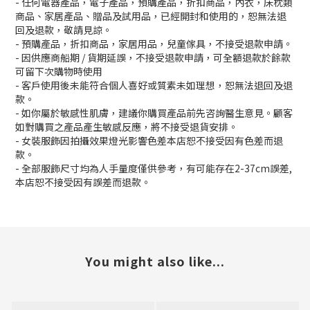
- 任何電器產品，電子產品，預購產品，折扣商品，內衣，床枕類
商品、家居產品、贈品及試用品，已經開封和使用的，恕無法退
回及退款，敬請見諒。
- 預購產品，折扣商品，家居用品，兒童傢具，不接受退款申請。
- 因供應商船期 / 貨期延誤，不接受退款申請，可全額退款於餘款
可留下次購物時使用
- 客戶使用後未能符合個人喜好或質素未如理想，恕無法退回及退
款。
- 如你屬於敏感性肌膚，建議你購買產品前先咨詢醫生意見。顧客
如對購買之產品產生敏感反應，將不接受退貨安排。
- 女裝服飾因拍攝效果燈光影響色差本店恕不接受因有色差而退
款。
- 全部服飾尺寸均為人手量度僅供參考，有可能存在2-37cm誤差,
本店恕不接受因有誤差而退款。
You might also like...