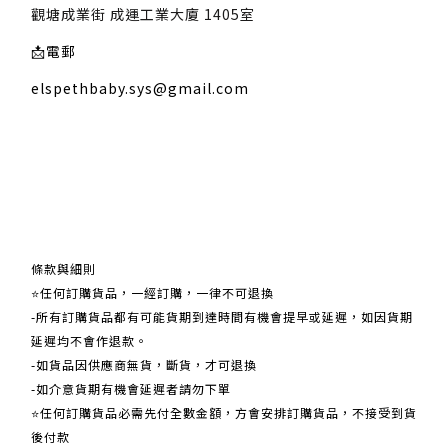
觀塘成業街 成運工業大廈 1405室
📩
電郵
elspethbaby.sys@gmail.com
關於我們
條款與細則
⭐任何訂購貨品，一經訂購，一律不可退換
-所有訂購貨品都有可能貨期到達時間有機會提早或延遲，如因貨期
延遲均不會作退款。
-如貨品因供應商無貨，斷貨，才可退換
-如介意貨期有機會延遲者請勿下單
⭐任何訂購貨品必需先付全數金額，方會安排訂購貨品，不接受到貨
後付款