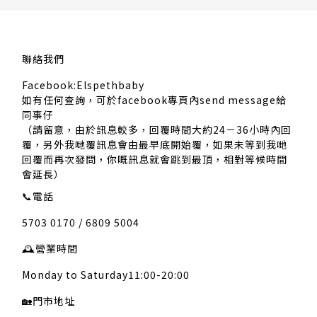
聯絡我們
Facebook:Elspethbaby
如有任何查詢，可於facebook專頁內send message給
同事仔
（請留意，由於訊息較多，回覆時間大約24－36小時內回
覆，另外我哋覆訊息會由最早底開始覆，如果未等到我哋
回覆而再次發問，你嘅訊息就會跳到最頂，相對等候時間
會延長）
📞
電話
5703 0170 / 6809 5004
🕰️
營業時間
Monday to Saturday11:00-20:00
🏡
門市地址