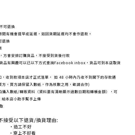
不可退換
時間有機會提早或延遲，如因貨期延遲均不會作退款。
可退換
單
額，方會安排訂購貨品，不接受到貨後付款
品有興趣可以已以下方式查詢Facebook inbox，貨品可到本店取貨
戶口，收到款項本店才正式落單， 如 48 小時內乃收不到閣下的存款通
買方，買方請保留入數紙，作為核數之用，敬請合作)
機拍攝入數紙/轉賬資料（資料要有清晰顯示過數日期和轉帳金額），可
box 給本店小助手幫手上傳
取
不接受以下退貨/換貨理由:
造工不好
穿上不好看