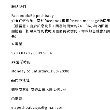
聯絡我們
Facebook:Elspethbaby
如有任何查詢，可於facebook專頁內send message給同
（請留意，由於訊息較多，回覆時間大約24－36小時內回
開始覆，如果未等到我哋回覆而再次發問，你嘅訊息就會跳
長）
📞
電話
5703 0170 / 6809 5004
🕰️
營業時間
Monday to Saturday11:00-20:00
🏡
門市地址
觀塘成業街 成運工業大廈 1405室
📩
電郵
elspethbaby.sys@gmail.com