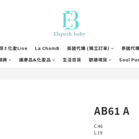
💄化妝Live
La ChomB
英國代購 (獨立訂單)
泰國代購 
潮牌
護膚品&化妝品
生活百貨
觀塘現貨
Soul Pu
AB61 A
C:46
L:19