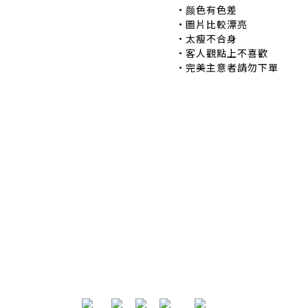
•颜色有色差 •
•圖片比較漂亮 
•太瘦不合身 •
•客人觀點上不喜歡 
•完美主意者請勿下單
退換貨政策
|
條款及細則
| 2024 © EB ElspethBaby