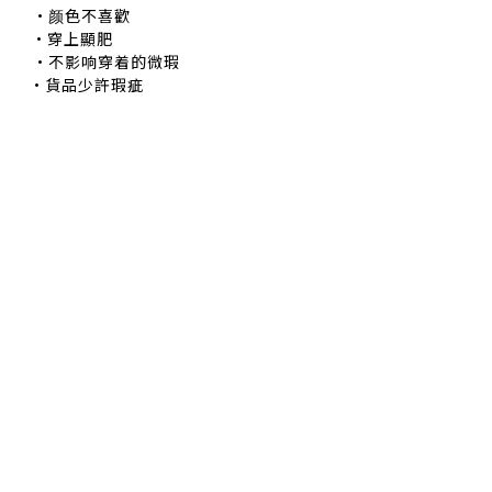
颜色不喜歡
•穿上顯肥
不影响穿着的微瑕
•貨品少許瑕疵