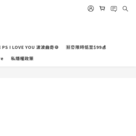
PS I LOVE YOU 波波曲奇🍪
🈹⏰限時低至$99💰
re
私隱權政策
BUY NOW