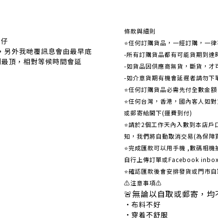
關於我們
條款與細則
事仔
⭐任何訂購貨品，一經訂購，一律
覆，另外我哋覆訊息會由最早底
-所有訂購貨品都有可能貨期到達
到最頂，相對等候時間會延
-如貨品因供應商無貨，斷貨，才
-如介意貨期有機會延遲者請勿下
⭐任何訂購貨品必需先付全數金
⭐任何台灣，香港，國內客人如對貨
或郵寄給閣下(運費到付)
​​⭐請於2個工作天內入數到本店
知，我們將自動取消交易(為保障
⭐完成匯款可以用手機 ,數碼相
自行上傳訂單或Facebook in
⭐確認匯款後會安排發貨或門市自
⚠注意事項⚠
🚨無論以自取或郵寄，均
•布料不好 •
•穿着不舒服 •