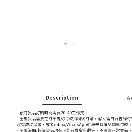
Description
A
- 預訂貨品訂購時間需要20-40工作天。
- 全部貨品需要在訂單確認付款資料後訂購，客人需自行查詢
沒有成功過數，或者inbox/WhatsApp訂單未有確認開單
- 全部減價/特價貨品均有可能有機會有瑕疵，不影響正常穿著