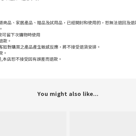
枕類商品、家居產品、贈品及試用品，已經開封和使用的，恕無法退回及退
。
餘款可留下次購物時使用
退款。
顧客如對購買之產品產生敏感反應，將不接受退貨安排。
款。
誤差,本店恕不接受因有誤差而退款。
You might also like...