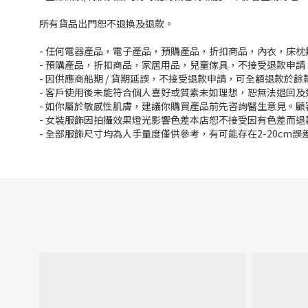
所有貨品出門恕不退換及退款。
- 任何電器產品，電子產品，預購產品，折扣商品，內衣，床
- 預購產品，折扣商品，家居用品，兒童傢具，不接受退款申請
- 因供應商船期 / 貨期延誤，不接受退款申請，可全額退款於
- 客戶使用後未能符合個人喜好或質素未如理想，恕無法退回及
- 如你屬於敏感性肌膚，建議你購買產品前先咨詢醫生意見。
- 女裝服飾因拍攝效果燈光影響色差本店恕不接受因有色差而退
- 全部服飾尺寸均為人手量度僅供參考，有可能存在2-20cm