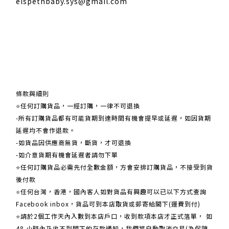
elspethbaby.sys@gmail.com
關於我們
條款與細則
⭐任何訂購貨品，一經訂購，一律不可退換
-所有訂購貨品都有可能貨期到達時間有機會提早或延遲，如因貨期
延遲均不會作退款。
-如貨品因供應商無貨，斷貨，才可退換
-如介意貨期有機會延遲者請勿下單
⭐任何訂購貨品必需先付全數金額，方會安排訂購貨品，不接受到貨
後付款
⭐任何台灣，香港，國內客人如對貨品有興趣可以已以下方式查詢
Facebook inbox，貨品可到本店取貨或郵寄給閣下(運費到付)
​​⭐請於2個工作天內入數到本店戶口，收到款項本店才正式落單， 如
48 小時內乃收不到閣下的存款通知，我們將自動取消交易(為保障