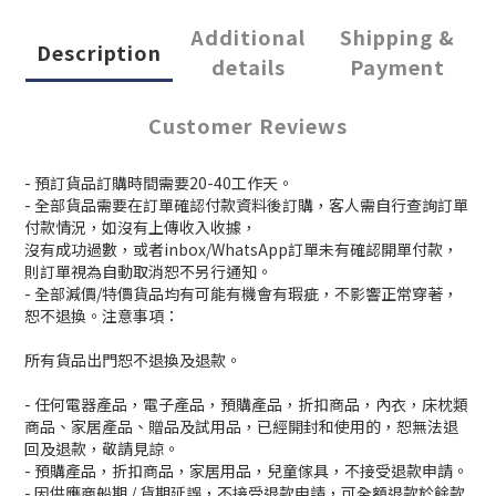
Additional
Shipping &
Description
details
Payment
Customer Reviews
- 預訂貨品訂購時間需要20-40工作天。
- 全部貨品需要在訂單確認付款資料後訂購，客人需自行查詢訂單
付款情況，如沒有上傳收入收據，
沒有成功過數，或者inbox/WhatsApp訂單未有確認開單付款，
則訂單視為自動取消恕不另行通知。
- 全部減價/特價貨品均有可能有機會有瑕疵，不影響正常穿著，
恕不退換。注意事項：
所有貨品出門恕不退換及退款。
- 任何電器產品，電子產品，預購產品，折扣商品，內衣，床枕類
商品、家居產品、贈品及試用品，已經開封和使用的，恕無法退
回及退款，敬請見諒。
- 預購產品，折扣商品，家居用品，兒童傢具，不接受退款申請。
- 因供應商船期 / 貨期延誤，不接受退款申請，可全額退款於餘款