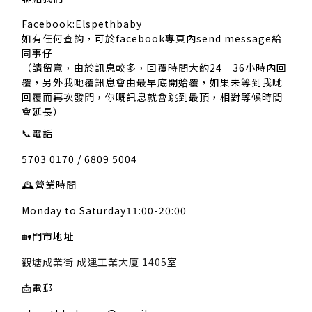
Facebook:Elspethbaby
如有任何查詢，可於facebook專頁內send message給
同事仔
（請留意，由於訊息較多，回覆時間大約24－36小時內回
覆，另外我哋覆訊息會由最早底開始覆，如果未等到我哋
回覆而再次發問，你嘅訊息就會跳到最頂，相對等候時間
會延長）
📞
電話
5703 0170 / 6809 5004
🕰️
營業時間
Monday to Saturday11:00-20:00
🏡
門市地址
觀塘成業街 成運工業大廈 1405室
📩
電郵