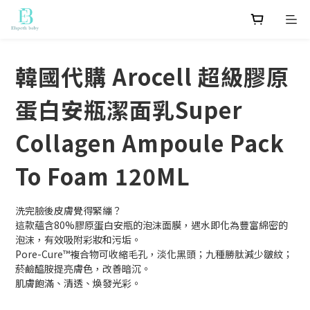
韓國代購 Arocell 超級膠原
蛋白安瓶潔面乳Super
Collagen Ampoule Pack
To Foam 120ML
洗完臉後皮膚覺得緊繃？
這款蘊含80%膠原蛋白安瓶的泡沫面膜，遇水即化為豐富綿密的
泡沫，有效吸附彩妝和污垢。 
Pore-Cure™複合物可收縮毛孔，淡化黑頭；九種勝肽減少皺紋；
菸鹼醯胺提亮膚色，改善暗沉。
肌膚飽滿、清透、煥發光彩。