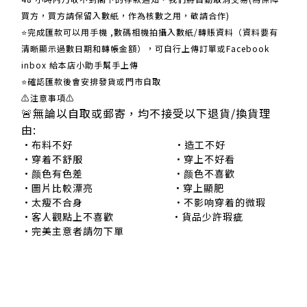
買方，買方請保留入數紙，作為核數之用，敬請合作)
⭐完成匯款可以用手機 ,數碼相機拍攝入數紙/轉賬資料（資料要有
清晰顯示過數日期和轉帳金額），可自行上傳訂單或Facebook
inbox 給本店小助手幫手上傳
⭐確認匯款後會安排發貨或門市自取
⚠注意事項⚠
🚨無論以自取或郵寄，均不接受以下退貨/換貨理
由:
•布料不好 •造工不好
•穿着不舒服 •穿上不好看
•颜色有色差 •颜色不喜歡
•圖片比較漂亮 •穿上顯肥
•太瘦不合身 •不影响穿着的微瑕
•客人觀點上不喜歡 •貨品少許瑕疵
•完美主意者請勿下單