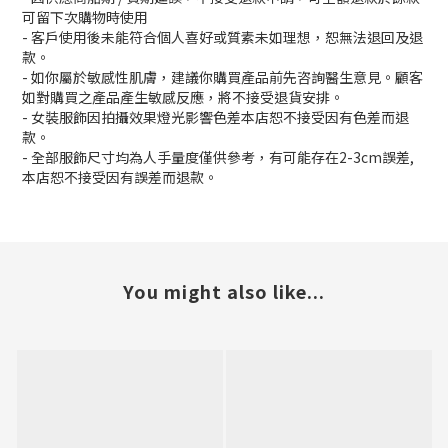
可留下次購物時使用
- 客戶使用後未能符合個人喜好或質素未如理想，恕無法退回及退
款。
- 如你屬於敏感性肌膚，建議你購買產品前先咨詢醫生意見。顧客
如對購買之產品產生敏感反應，將不接受退貨安排。
- 女裝服飾因拍攝效果燈光影響色差本店恕不接受因有色差而退
款。
- 全部服飾尺寸均為人手量度僅供參考，有可能存在2-3cm誤差,
本店恕不接受因有誤差而退款。
You might also like...