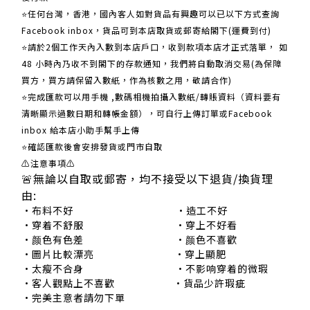
⭐任何台灣，香港，國內客人如對貨品有興趣可以已以下方式查詢
Facebook inbox，貨品可到本店取貨或郵寄給閣下(運費到付)
​​⭐請於2個工作天內入數到本店戶口，收到款項本店才正式落單， 如
48 小時內乃收不到閣下的存款通知，我們將自動取消交易(為保障
買方，買方請保留入數紙，作為核數之用，敬請合作)
⭐完成匯款可以用手機 ,數碼相機拍攝入數紙/轉賬資料（資料要有
清晰顯示過數日期和轉帳金額），可自行上傳訂單或Facebook
inbox 給本店小助手幫手上傳
⭐確認匯款後會安排發貨或門市自取
⚠注意事項⚠
🚨無論以自取或郵寄，均不接受以下退貨/換貨理
由:
•布料不好 •造工不好
•穿着不舒服 •穿上不好看
•颜色有色差 •颜色不喜歡
•圖片比較漂亮 •穿上顯肥
•太瘦不合身 •不影响穿着的微瑕
•客人觀點上不喜歡 •貨品少許瑕疵
•完美主意者請勿下單