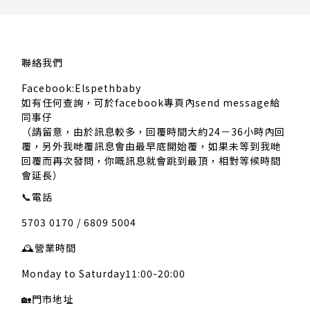
聯絡我們
Facebook:Elspethbaby
如有任何查詢，可於facebook專頁內send message給
同事仔
（請留意，由於訊息較多，回覆時間大約24－36小時內回
覆，另外我哋覆訊息會由最早底開始覆，如果未等到我哋
回覆而再次發問，你嘅訊息就會跳到最頂，相對等候時間
會延長）
📞
電話
5703 0170 / 6809 5004
🕰️
營業時間
Monday to Saturday11:00-20:00
🏡
門市地址