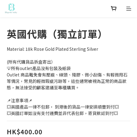
英國代購（獨立訂單）
Material: 18k Rose Gold Plated Sterling Silver
(所有代購貨品拆盒寄出）
💡所有outlet產品沒有包裝及紙袋
Outlet 商品難免會有壓痕、線頭、殘膠、微小刮傷、有輕微甩石
等情況，常見的輕微瑕疵污跡等，這些通常被視為正常的商品狀
態，無法接受的顧客建議至專櫃購買。 
📌注意事項📌 
💥英國產品一律不包郵， 到港後的貨品一律安排順豐到付💥 
💥英國訂單如沒有支付運費並非代表包郵，寄貨默認到付💥
HK$400.00