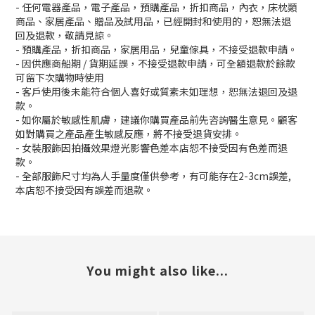
- 任何電器產品，電子產品，預購產品，折扣商品，內衣，床枕類
商品、家居產品、贈品及試用品，已經開封和使用的，恕無法退
回及退款，敬請見諒。
- 預購產品，折扣商品，家居用品，兒童傢具，不接受退款申請。
- 因供應商船期 / 貨期延誤，不接受退款申請，可全額退款於餘款
可留下次購物時使用
- 客戶使用後未能符合個人喜好或質素未如理想，恕無法退回及退
款。
- 如你屬於敏感性肌膚，建議你購買產品前先咨詢醫生意見。顧客
如對購買之產品產生敏感反應，將不接受退貨安排。
- 女裝服飾因拍攝效果燈光影響色差本店恕不接受因有色差而退
款。
- 全部服飾尺寸均為人手量度僅供參考，有可能存在2-3cm誤差,
本店恕不接受因有誤差而退款。
You might also like...